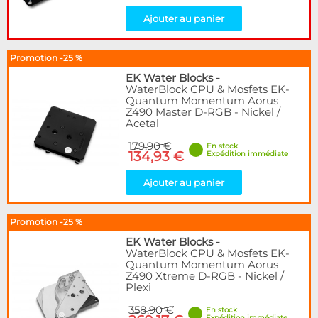
Ajouter au panier
Promotion -25 %
EK Water Blocks
-
WaterBlock CPU & Mosfets EK-
Quantum Momentum Aorus
Z490 Master D-RGB - Nickel /
Acetal
179,90 €
En stock
134,93 €
Expédition immédiate
Ajouter au panier
Promotion -25 %
EK Water Blocks
-
WaterBlock CPU & Mosfets EK-
Quantum Momentum Aorus
Z490 Xtreme D-RGB - Nickel /
Plexi
358,90 €
En stock
Expédition immédiate