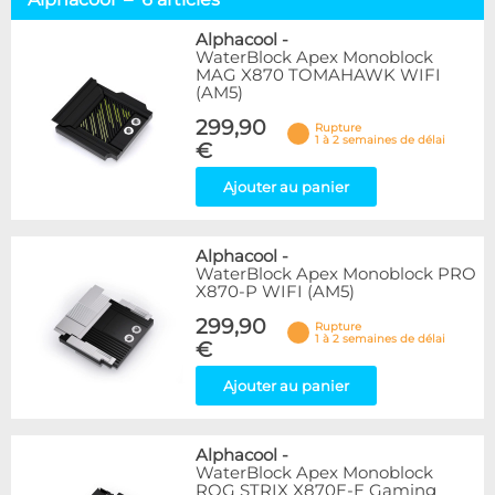
Alphacool
6
EK Water Blocks
4
Alphacool
-
WaterBlock Apex Monoblock
MAG X870 TOMAHAWK WIFI
Disponibilité / Promotions
(AM5)
Articles en stock
299,90
Rupture
Articles en promotions
1 à 2 semaines de délai
€
Appliquer
Ajouter au panier
Alphacool
-
WaterBlock Apex Monoblock PRO
X870-P WIFI (AM5)
299,90
Rupture
1 à 2 semaines de délai
€
Ajouter au panier
Alphacool
-
WaterBlock Apex Monoblock
ROG STRIX X870E-E Gaming