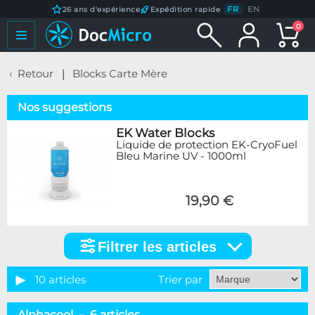
FR
/
EN
26 ans d'expérience
Expédition rapide
0
Retour
Blocks Carte Mère
Nos suggestions
EK Water Blocks
Liquide de protection EK-CryoFuel
Bleu Marine UV - 1000ml
19,90 €
Filtrer les articles
Filtrer
les
articles
10 articles
Trier par
Marque
Alphacool – 6 articles