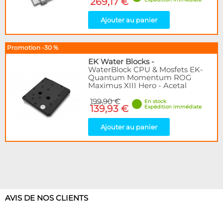
269,17 €
Ajouter au panier
Promotion -30 %
EK Water Blocks
-
WaterBlock CPU & Mosfets EK-
Quantum Momentum ROG
Maximus XIII Hero - Acetal
199,90 €
En stock
139,93 €
Expédition immédiate
Ajouter au panier
AVIS DE NOS CLIENTS