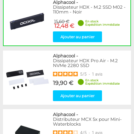
Disponibilité / Promotions
Alphacool
-
Dissipateur HDX - M.2 SSD M02 -
Articles en stock
110mm - Noir
Articles en promotions
15,60 €
En stock
12,48 €
Expédition immédiate
Appliquer
Ajouter au panier
Alphacool
-
Dissipateur HDX Pro Air - M.2
NVMe 2280 SSD
5
/
5
-
1
avis
En stock
19,90 €
Expédition immédiate
Ajouter au panier
Alphacool
-
Distributeur MCX 5x pour Mini-
Waterblocks
4
/
5
-
1
avis