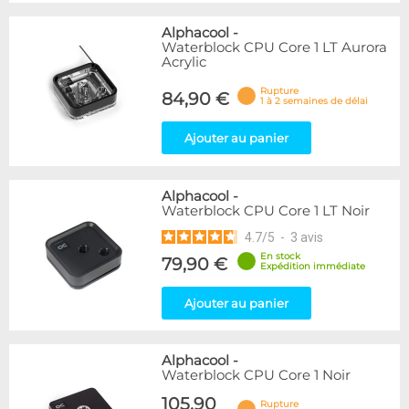
Alphacool
-
Waterblock CPU Core 1 LT Aurora
Acrylic
Rupture
84,90 €
1 à 2 semaines de délai
Ajouter au panier
Alphacool
-
Waterblock CPU Core 1 LT Noir
4.7
/
5
-
3
avis
En stock
79,90 €
Expédition immédiate
Ajouter au panier
Alphacool
-
Waterblock CPU Core 1 Noir
105,90
Rupture