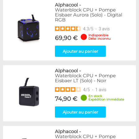
Alphacool
-
Waterblock CPU + Pompe
Eisbaer Aurora (Solo) - Digital
RGB
4.3
/
5
-
3
avis
Indisponible
69,90 €
Délai inconnu
Ajouter au panier
Alphacool
-
Waterblock CPU + Pompe
Eisbaer LT (Solo) - Noir
4
/
5
-
1
avis
En stock
74,90 €
Expédition immédiate
Ajouter au panier
Alphacool
-
Waterblock CPU + Pompe