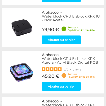
Alphacool
-
Waterblock CPU Eisblock XPX 1U
- Noir Acetal
En stock
79,90 €
Expédition immédiate
Ajouter au panier
Alphacool
-
Waterblock CPU Eisblock XPX
Aurora - Acryl Black Digital RGB
5
/
5
-
3
avis
Rupture
45,90 €
1 à 2 semaines de délai
Ajouter au panier
Alphacool
-
Waterblock CPU Eisblock XPX