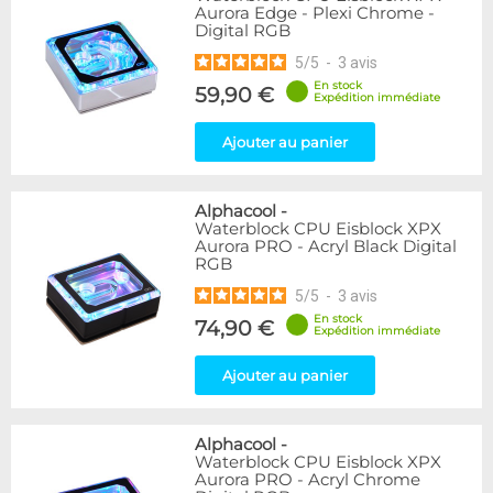
Aurora Edge - Plexi Chrome -
Digital RGB
5
/
5
-
3
avis
En stock
59,90 €
Expédition immédiate
Ajouter au panier
Alphacool
-
Waterblock CPU Eisblock XPX
Aurora PRO - Acryl Black Digital
RGB
5
/
5
-
3
avis
En stock
74,90 €
Expédition immédiate
Ajouter au panier
Alphacool
-
Waterblock CPU Eisblock XPX
Aurora PRO - Acryl Chrome