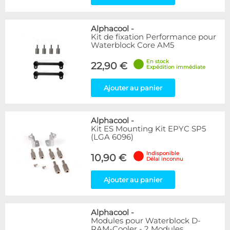
Alphacool
-
Kit de fixation Performance pour
Waterblock Core AM5
En stock
22,90 €
Expédition immédiate
Ajouter au panier
Alphacool
-
Kit ES Mounting Kit EPYC SP5
(LGA 6096)
Indisponible
10,90 €
Délai inconnu
Ajouter au panier
Alphacool
-
Modules pour Waterblock D-
RAM-Cooler - 2 Modules