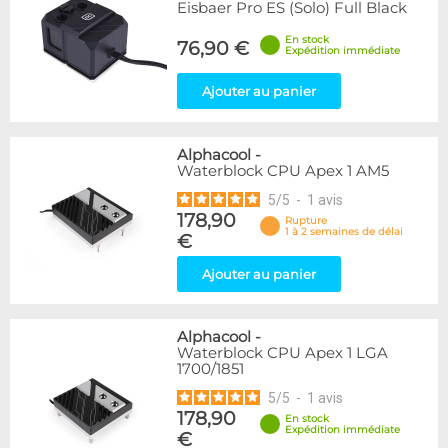
Eisbaer Pro ES (Solo) Full Black
En stock
76,90 €
Expédition immédiate
Ajouter au panier
Alphacool
-
Waterblock CPU Apex 1 AM5
5
/
5
-
1
avis
178,90
Rupture
1 à 2 semaines de délai
€
Ajouter au panier
Alphacool
-
Waterblock CPU Apex 1 LGA
1700/1851
5
/
5
-
1
avis
178,90
En stock
Expédition immédiate
€