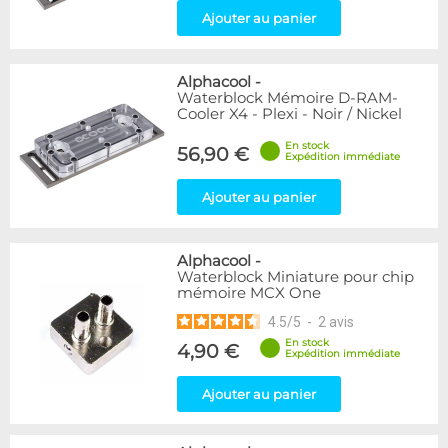
Ajouter au panier
Alphacool
-
Waterblock Mémoire D-RAM-
Cooler X4 - Plexi - Noir / Nickel
En stock
56,90 €
Expédition immédiate
Ajouter au panier
Alphacool
-
Waterblock Miniature pour chip
mémoire MCX One
4.5
/
5
-
2
avis
En stock
4,90 €
Expédition immédiate
Ajouter au panier