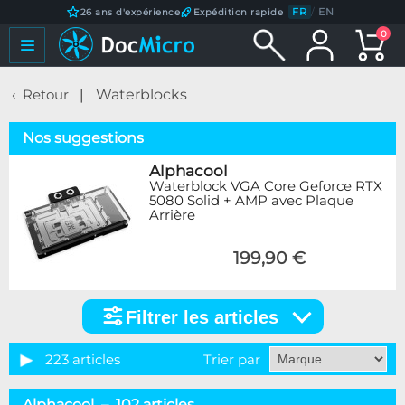
FR
/
EN
26 ans d'expérience
Expédition rapide
0
Retour
Waterblocks
Nos suggestions
Alphacool
Waterblock VGA Core Geforce RTX
5080 Solid + AMP avec Plaque
Arrière
199,90 €
Filtrer les articles
Filtrer
les
articles
223 articles
Trier par
Catégorie
Alphacool – 102 articles