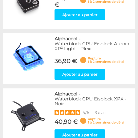
1 à 2 semaines de délai
€
Ajouter au panier
Alphacool
-
Waterblock CPU Eisblock Aurora
XP³ Light - Plexi
Rupture
36,90 €
1 à 2 semaines de délai
Ajouter au panier
Alphacool
-
Waterblock CPU Eisblock XPX -
Noir
5
/
5
-
3
avis
Rupture
40,90 €
1 à 2 semaines de délai
Ajouter au panier