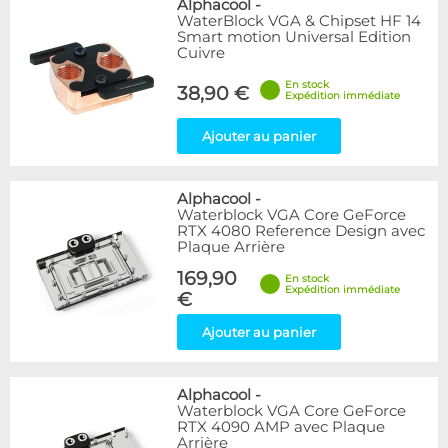
Alphacool
-
WaterBlock VGA & Chipset HF 14
Smart motion Universal Edition
Cuivre
En stock
38,90 €
Expédition immédiate
Ajouter au panier
Alphacool
-
Waterblock VGA Core GeForce
RTX 4080 Reference Design avec
Plaque Arrière
169,90
En stock
Expédition immédiate
€
Ajouter au panier
Alphacool
-
Waterblock VGA Core GeForce
RTX 4090 AMP avec Plaque
Arrière