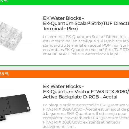
15 %
EK Water Blocks
-
EK-Quantum Scalar² Strix/TUF Direct
Terminal - Plexi
Le terminal EK-Quantum Scalar² DirectLink - 
est un terminal en acrylique qui remplace la 
standard du terminal en acétal POM noir sur l
ensembles EK-Quantum Vector² Strix/TUF RT
et 4090 ABP. Il relie le waterblock à la pl…
25 %
EK Water Blocks
-
EK-Quantum Vector FTW3 RTX 3080
Active Backplate D-RGB - Acetal
La plaque arrière watercoolée EK-Quantum V
FTW3 RTX 3080/3090 - Acetal est un ajout de 
à la gamme EK® Quantum. Il est conçu pour
compléter les waterblocks EK-Quantum Vecto
FTW3 RTX 3080/3090 existants et refroidir
activement l'arri…