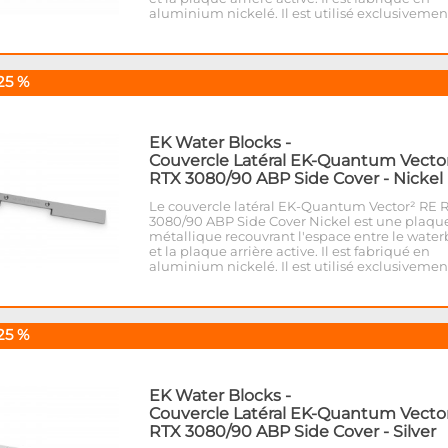
aluminium nickelé. Il est utilisé exclusiveme
25 %
EK Water Blocks
-
Couvercle Latéral EK-Quantum Vecto
RTX 3080/90 ABP Side Cover - Nickel
Le couvercle latéral EK-Quantum Vector² RE 
3080/90 ABP Side Cover Nickel est une plaqu
métallique recouvrant l'espace entre le water
et la plaque arrière active. Il est fabriqué en
aluminium nickelé. Il est utilisé exclusivemen
25 %
EK Water Blocks
-
Couvercle Latéral EK-Quantum Vecto
RTX 3080/90 ABP Side Cover - Silver