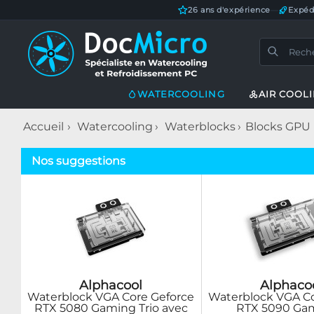
26 ans d'expérience
—
Expéd
WATERCOOLING
AIR COOL
Accueil
Watercooling
Waterblocks
Blocks GPU
Nos suggestions
Alphacool
Alphaco
Waterblock VGA Core Geforce
Waterblock VGA Co
RTX 5080 Gaming Trio avec
RTX 5090 Ga