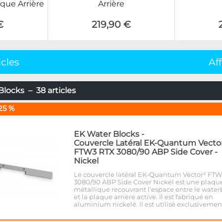
que Arrière
Arrière
€
219,90 €
icles
Af
locks – 38 articles
25 %
EK Water Blocks
-
Couvercle Latéral EK-Quantum Vecto
FTW3 RTX 3080/90 ABP Side Cover -
Nickel
Le couvercle latéral EK-Quantum Vector² FT
3080/90 ABP Side Cover Nickel est une plaqu
métallique recouvrant l'espace entre le water
et la plaque arrière active. Il est fabriqué en
aluminium nickelé. Il est utilisé exclusiveme