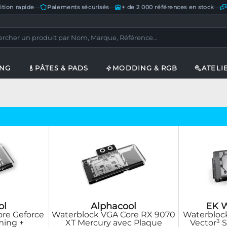
ition rapide
—
Paiements sécurisés
—
+ de 2 000 références en stock
—
ING
PÂTES & PADS
MODDING & RGB
ATELI
ol
Alphacool
EK W
re Geforce
Waterblock VGA Core RX 9070
Waterbloc
ming +
XT Mercury avec Plaque
Vector³ 