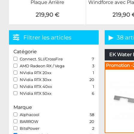
Plaque Arrière
Windforce avec Pla
219,90 €
219,90 
Filtrer les articles
38 art
Catégorie
EK Water B
Connect. SLI/CrossFire
7
Promotion -
AMD Radeon RX / Vega
3
NVidia RTX 20xx
1
NVidia RTX 30xx
20
NVidia RTX 40xx
1
NVidia RTX 50xx
6
Marque
Alphacool
58
BARROW
20
BitsPower
2