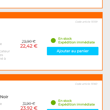
Code article 15159
En stock
29,90 €
Expédition immédiate
me
22,42 €
Ajouter au panier
cateur
es
né à
Code article 15160
Noir
En stock
31,90 €
me
Expédition immédiate
23,92 €