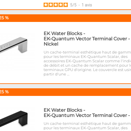
5
/
5
-
1
avis
25 %
EK Water Blocks
-
EK-Quantum Vector Terminal Cover -
Nickel
Un cache-terminal esthétique haut de gam
pour les terminaux EK-Quantum Scalar, des
accessoires EK-Quantum Scalar comme l'indi
de débit et un cache de remplacement pour l
terminaux GPU d'origine. Le couvercle est usi
partir d'une …
25 %
EK Water Blocks
-
EK-Quantum Vector Terminal Cover - 
Un cache-terminal esthétique haut de gam
pour les terminaux EK-Quantum Scalar, des