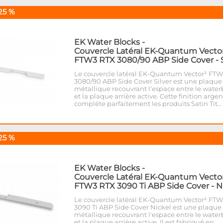
25 %
EK Water Blocks
-
Couvercle Latéral EK-Quantum Vecto
FTW3 RTX 3080/90 ABP Side Cover - S
Le couvercle latéral EK-Quantum Vector² FT
3080/90 ABP Side Cover Silver est une plaque
métallique recouvrant l'espace entre le water
et la plaque arrière active. Cette finition arge
complète parfaitement les produits Satin Tit…
25 %
EK Water Blocks
-
Couvercle Latéral EK-Quantum Vecto
FTW3 RTX 3090 Ti ABP Side Cover - N
Le couvercle latéral EK-Quantum Vector² FT
3090 Ti ABP Side Cover Nickel est une plaque
métallique recouvrant l'espace entre le water
et la plaque arrière active. Il est fabriqué en