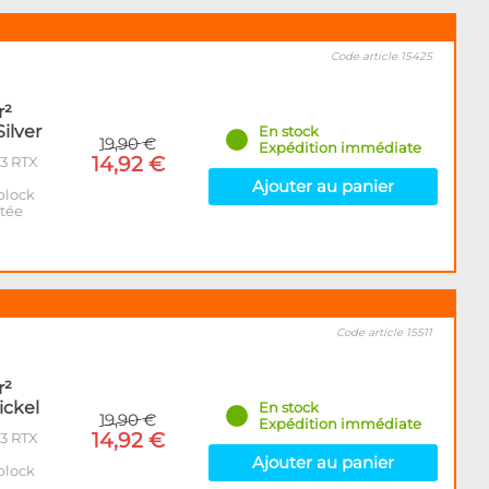
Code article 15425
r²
ilver
En stock
19,90 €
Expédition immédiate
14,92 €
W3 RTX
Ajouter au panier
block
ntée
Code article 15511
r²
ickel
En stock
19,90 €
Expédition immédiate
14,92 €
W3 RTX
Ajouter au panier
block