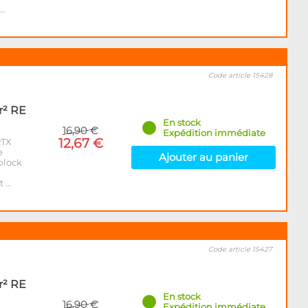
n…
Code article 15428
r² RE
En stock
16,90 €
Expédition immédiate
12,67 €
RTX
e
Ajouter au panier
block
t …
Code article 15427
r² RE
En stock
16,90 €
Expédition immédiate