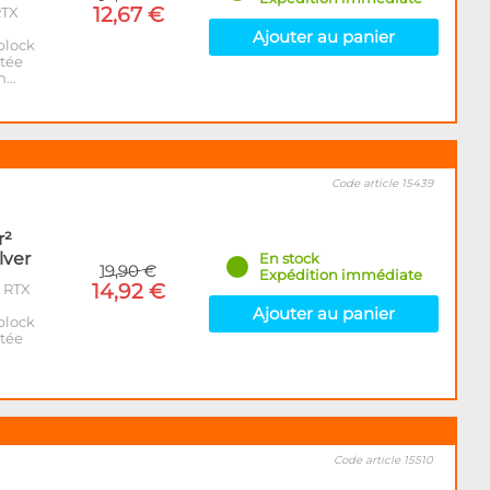
12,67 €
RTX
Ajouter au panier
block
ntée
an…
Code article 15439
r²
lver
En stock
19,90 €
Expédition immédiate
14,92 €
x RTX
Ajouter au panier
block
ntée
Code article 15510