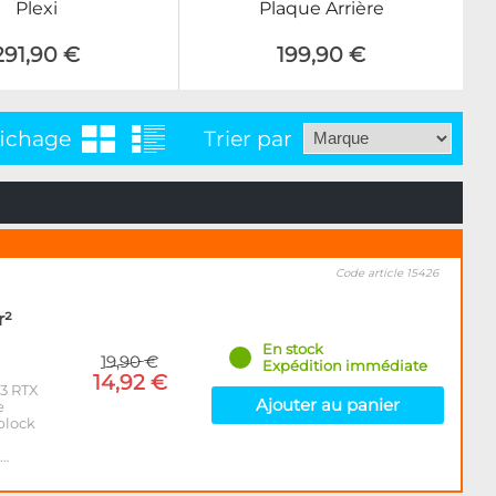
Plexi
Plaque Arrière
291,90 €
199,90 €
fichage
Trier par
Code article 15426
r²
En stock
19,90 €
Expédition immédiate
14,92 €
W3 RTX
Ajouter au panier
e
block
n…