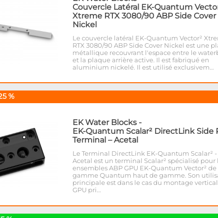
Couvercle Latéral EK-Quantum Vecto
Xtreme RTX 3080/90 ABP Side Cover 
Nickel
Le couvercle latéral EK-Quantum Vector² Xtr
RTX 3080/90 ABP Side Cover Nickel est une p
métallique recouvrant l'espace entre le water
et la plaque arrière active. Il est fabriqué en
aluminium nickelé. Il est utilisé exclusivem…
25 %
EK Water Blocks
-
EK-Quantum Scalar² DirectLink Side 
Terminal – Acetal
Le Terminal DirectLink EK-Quantum Scalar² -
Acetal est un terminal Scalar² spécialisé pour 
ensembles ABP GPU EK-Quantum Vector² de 
gamme Quantum haut de gamme. Son utilis
principale est dans le cas du montage vertica
GPU pri…