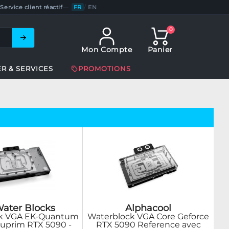
Service client réactif
—
FR
/
EN
0
Mon Compte
Panier
ER & SERVICES
PROMOTIONS
ater Blocks
Alphacool
k VGA EK-Quantum
Waterblock VGA Core Geforce
Suprim RTX 5090 -
RTX 5090 Reference avec