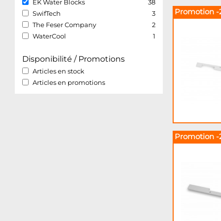
EK Water Blocks
38
Promotion -
SwifTech
3
The Feser Company
2
WaterCool
1
Disponibilité / Promotions
Articles en stock
Articles en promotions
Promotion -