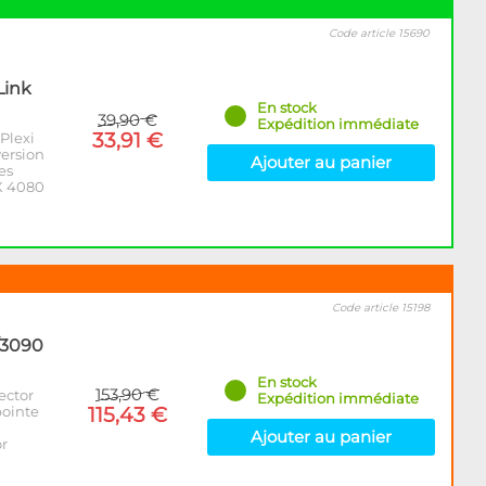
Code article 15690
Link
En stock
39,90 €
Expédition immédiate
33,91 €
Plexi
version
Ajouter au panier
es
X 4080
Code article 15198
/3090
En stock
153,90 €
ector
Expédition immédiate
pointe
115,43 €
Ajouter au panier
r