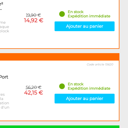
r²
-
En stock
19,90 €
Expédition immédiate
14,92 €
eme
Ajouter au panier
laque
block
Code article 15620
Port
En stock
56,20 €
Expédition immédiate
42,15 €
les
Ajouter au panier
la
ation
l d'un