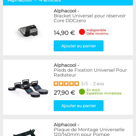
Alphacool
4
DocMicro
4
Alphacool
-
Bracket Universel pour réservoir
BARROW
5
Core DDCzero
EK Water Blocks
7
Phobya
6
Indisponible
14,90 €
Délai inconnu
WaterCool
3
XSPC
2
Ajouter au panier
Disponibilité / Promotions
Articles en stock
Alphacool
-
Pieds de Fixation Universel Pour
Articles en promotions
Radiateur
5
/
5
-
2
avis
Appliquer
En stock
27,90 €
Expédition immédiate
Ajouter au panier
Alphacool
-
Plaque de Montage Universelle
120/140mm pour Pompe