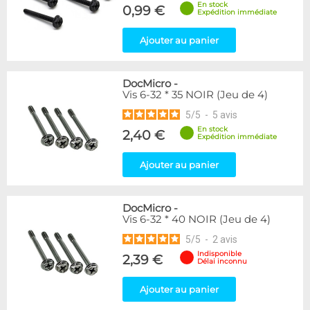
En stock
0,99 €
Expédition immédiate
Ajouter au panier
DocMicro
-
Vis 6-32 * 35 NOIR (Jeu de 4)
5
/
5
-
5
avis
En stock
2,40 €
Expédition immédiate
Ajouter au panier
DocMicro
-
Vis 6-32 * 40 NOIR (Jeu de 4)
5
/
5
-
2
avis
Indisponible
2,39 €
Délai inconnu
Ajouter au panier