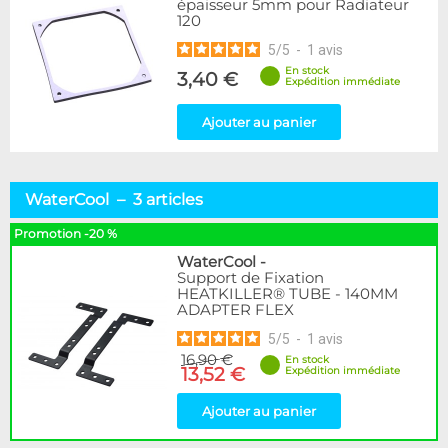
épaisseur 5mm pour Radiateur
120
5
/
5
-
1
avis
En stock
3,40 €
Expédition immédiate
Ajouter au panier
WaterCool – 3 articles
Promotion -20 %
WaterCool
-
Support de Fixation
HEATKILLER® TUBE - 140MM
ADAPTER FLEX
5
/
5
-
1
avis
16,90 €
En stock
13,52 €
Expédition immédiate
Ajouter au panier