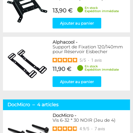
En stock
13,90 €
Expédition immédiate
Ajouter au panier
Alphacool
-
Support de Fixation 120/140mm
pour Réservoir Eisbecher
5
/
5
-
1
avis
En stock
11,90 €
Expédition immédiate
Ajouter au panier
DocMicro – 4 articles
DocMicro
-
Vis 6-32 * 30 NOIR (Jeu de 4)
4.9
/
5
-
7
avis