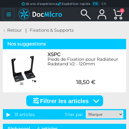
FR
/
EN
26 ans d'expérience
Expédition rapide
0
Retour
Fixations & Supports
Nos suggestions
XSPC
Pieds de Fixation pour Radiateur
Radstand V2 - 120mm
18,50 €
Filtrer les articles
Filtrer
les
articles
31 articles
Trier par
Marque
Alphacool – 4 articles