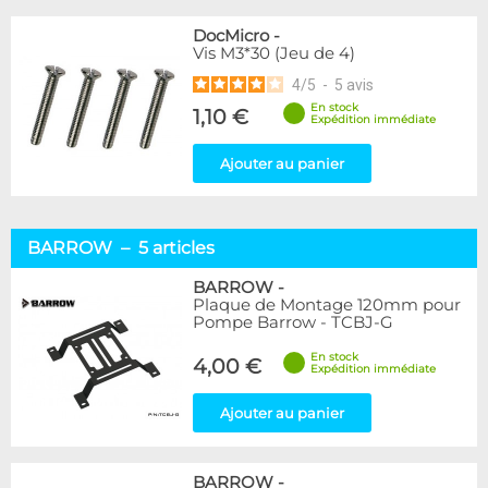
DocMicro
-
Vis M3*30 (Jeu de 4)
4
/
5
-
5
avis
En stock
1,10 €
Expédition immédiate
Ajouter au panier
BARROW – 5 articles
BARROW
-
Plaque de Montage 120mm pour
Pompe Barrow - TCBJ-G
En stock
4,00 €
Expédition immédiate
Ajouter au panier
BARROW
-