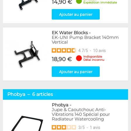
14,90 €
Expédition immédiate
Ajouter au panier
EK Water Blocks
-
EK-UNI Pump Bracket 140mm
Vertical
4.7
/
5
-
10
avis
Indisponible
18,90 €
Délai inconnu
Ajouter au panier
Phobya – 6 articles
Phobya
-
Jupe & Caoutchouc Anti-
Vibrations 140 Spécial pour
Radiateur Watercooling
3
/
5
-
1
avis