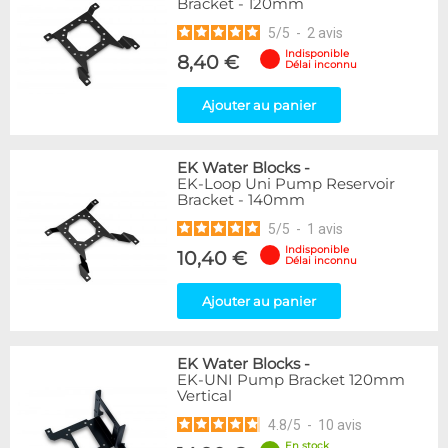
Bracket - 120mm
5
/
5
-
2
avis
Indisponible
8,40 €
Délai inconnu
Ajouter au panier
EK Water Blocks
-
EK-Loop Uni Pump Reservoir
Bracket - 140mm
5
/
5
-
1
avis
Indisponible
10,40 €
Délai inconnu
Ajouter au panier
EK Water Blocks
-
EK-UNI Pump Bracket 120mm
Vertical
4.8
/
5
-
10
avis
En stock