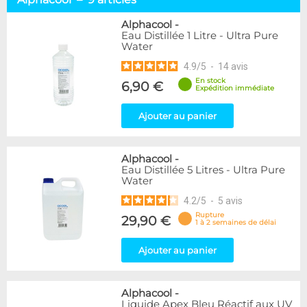
Prêts à l'emploi
70
Concentrés
22
Alphacool
-
Eau Distillée 1 Litre - Ultra Pure
Colorants & Additifs
24
Water
4.9
/
5
-
14
avis
Marque
En stock
Alphacool
6,90 €
9
Expédition immédiate
Cooling.fr
1
EK Water Blocks
10
Ajouter au panier
KooLance
3
Liquid.Cool
6
Alphacool
-
Mayhems
55
Eau Distillée 5 Litres - Ultra Pure
XSPC
30
Water
4.2
/
5
-
5
avis
Couleur
Rupture
29,90 €
Blanc
5
1 à 2 semaines de délai
Bleu
17
Ajouter au panier
Gris
1
Jaune
7
Jaune/Vert
1
Alphacool
-
Noir
5
Liquide Apex Bleu Réactif aux UV