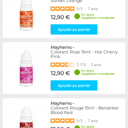
Sunset Orange
5
/
5
-
1
avis
En stock
12,90 €
Expédition immédiate
Ajouter au panier
Mayhems
-
Colorant Rose 15ml - Hot Cherry
Pink
3.7
/
5
-
3
avis
En stock
12,90 €
Expédition immédiate
Ajouter au panier
Mayhems
-
Colorant Rouge 15ml - Berserker
Blood Red
5
/
5
-
1
avis
En stock