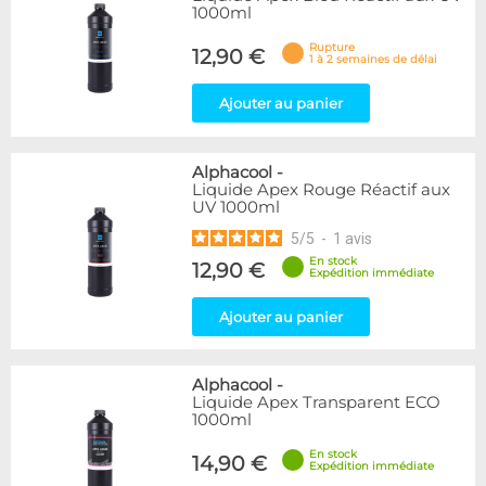
Orange
3
1000ml
Rose
6
Rupture
12,90 €
Rouge
14
1 à 2 semaines de délai
Transparent
20
Ajouter au panier
Vert
10
Violet
5
Alphacool
-
Disponibilité / Promotions
Liquide Apex Rouge Réactif aux
Articles en stock
UV 1000ml
Articles en promotions
5
/
5
-
1
avis
En stock
12,90 €
Appliquer
Expédition immédiate
Ajouter au panier
Alphacool
-
Liquide Apex Transparent ECO
1000ml
En stock
14,90 €
Expédition immédiate