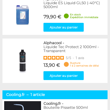
Liquide ES Liquid GL50 (-40°C)
5000ml
En stock
79,90 €
Expédition immédiate
Ajouter au panier
Alphacool
-
Liquide Tec Protect 2 1000ml -
Transparent
5
/
5
-
1
avis
Rupture
13,90 €
1 à 2 semaines de délai
Ajouter au panier
Cooling.fr – 1 article
Cooling.fr
-
Bouteille Pissette 500ml