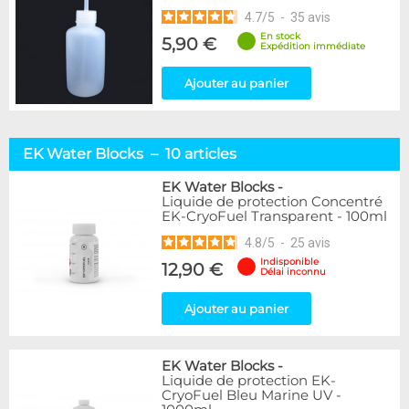
4.7
/
5
-
35
avis
En stock
5,90 €
Expédition immédiate
Ajouter au panier
EK Water Blocks – 10 articles
EK Water Blocks
-
Liquide de protection Concentré
EK-CryoFuel Transparent - 100ml
4.8
/
5
-
25
avis
Indisponible
12,90 €
Délai inconnu
Ajouter au panier
EK Water Blocks
-
Liquide de protection EK-
CryoFuel Bleu Marine UV -