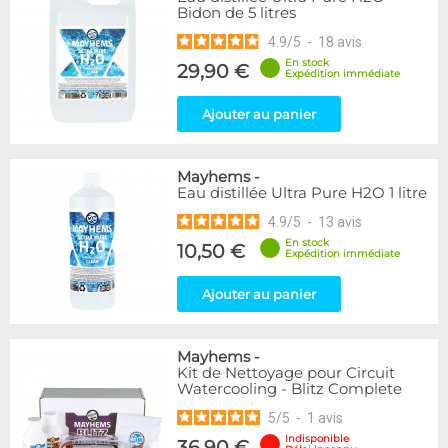
Bidon de 5 litres
4.9
/
5
-
18
avis
En stock
29,90 €
Expédition immédiate
Ajouter au panier
Mayhems
-
Eau distillée Ultra Pure H2O 1 litre
4.9
/
5
-
13
avis
En stock
10,50 €
Expédition immédiate
Ajouter au panier
Mayhems
-
Kit de Nettoyage pour Circuit
Watercooling - Blitz Complete
5
/
5
-
1
avis
Indisponible
36,90 €