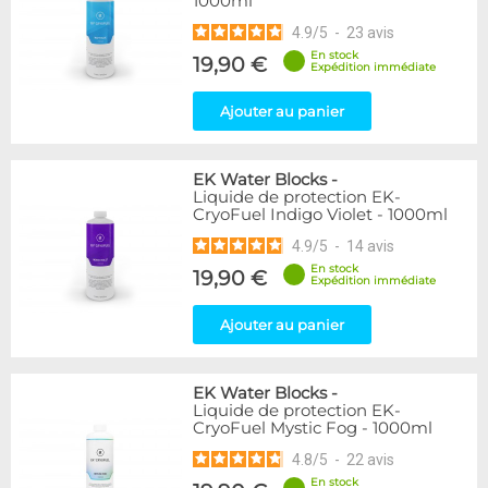
1000ml
4.9
/
5
-
23
avis
En stock
19,90 €
Expédition immédiate
Ajouter au panier
EK Water Blocks
-
Liquide de protection EK-
CryoFuel Indigo Violet - 1000ml
4.9
/
5
-
14
avis
En stock
19,90 €
Expédition immédiate
Ajouter au panier
EK Water Blocks
-
Liquide de protection EK-
CryoFuel Mystic Fog - 1000ml
4.8
/
5
-
22
avis
En stock