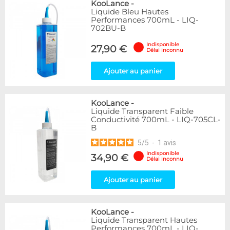
KooLance
-
Liquide Bleu Hautes
Performances 700mL - LIQ-
702BU-B
Indisponible
27,90 €
Délai inconnu
Ajouter au panier
KooLance
-
Liquide Transparent Faible
Conductivité 700mL - LIQ-705CL-
B
5
/
5
-
1
avis
Indisponible
34,90 €
Délai inconnu
Ajouter au panier
KooLance
-
Liquide Transparent Hautes
Performances 700mL - LIQ-