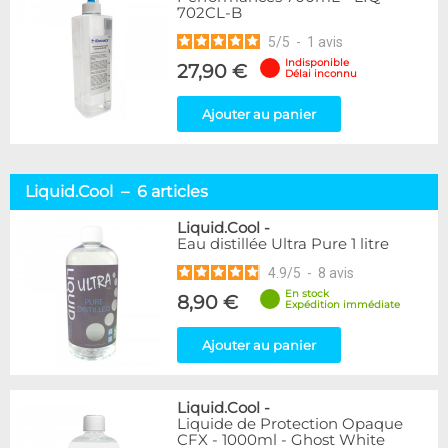
702CL-B
5
/
5
-
1
avis
Indisponible
27,90 €
Délai inconnu
Ajouter au panier
Liquid.Cool – 6 articles
Liquid.Cool
-
Eau distillée Ultra Pure 1 litre
4.9
/
5
-
8
avis
En stock
8,90 €
Expédition immédiate
Ajouter au panier
Liquid.Cool
-
Liquide de Protection Opaque
CFX - 1000ml - Ghost White