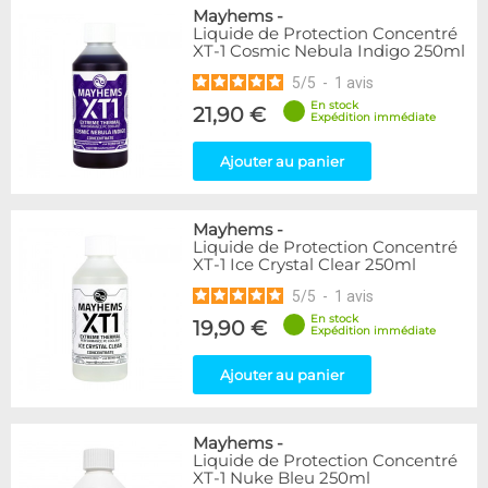
Mayhems
-
Liquide de Protection Concentré
XT-1 Cosmic Nebula Indigo 250ml
5
/
5
-
1
avis
En stock
21,90 €
Expédition immédiate
Ajouter au panier
Mayhems
-
Liquide de Protection Concentré
XT-1 Ice Crystal Clear 250ml
5
/
5
-
1
avis
En stock
19,90 €
Expédition immédiate
Ajouter au panier
Mayhems
-
Liquide de Protection Concentré
XT-1 Nuke Bleu 250ml