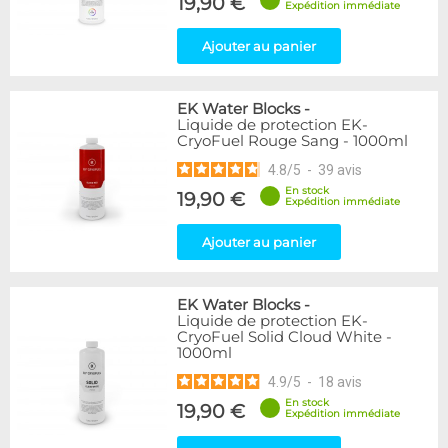
19,90 €
Expédition immédiate
Ajouter au panier
EK Water Blocks
-
Liquide de protection EK-
CryoFuel Rouge Sang - 1000ml
4.8
/
5
-
39
avis
En stock
19,90 €
Expédition immédiate
Ajouter au panier
EK Water Blocks
-
Liquide de protection EK-
CryoFuel Solid Cloud White -
1000ml
4.9
/
5
-
18
avis
En stock
19,90 €
Expédition immédiate