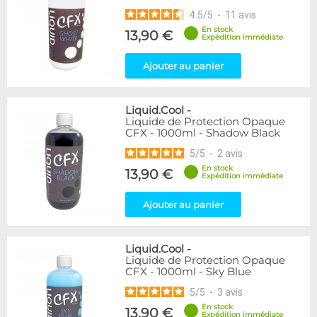
4.5
/
5
-
11
avis
En stock
13,90 €
Expédition immédiate
Ajouter au panier
Liquid.Cool
-
Liquide de Protection Opaque
CFX - 1000ml - Shadow Black
5
/
5
-
2
avis
En stock
13,90 €
Expédition immédiate
Ajouter au panier
Liquid.Cool
-
Liquide de Protection Opaque
CFX - 1000ml - Sky Blue
5
/
5
-
3
avis
En stock
13,90 €
Expédition immédiate