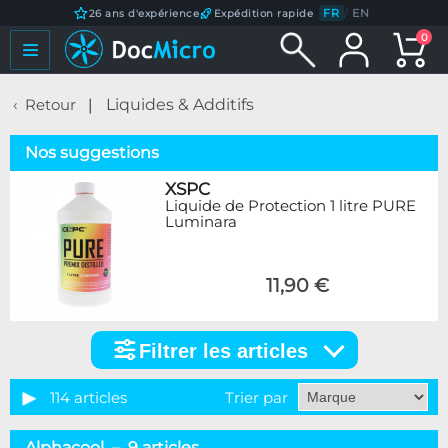
FR
/
EN
26 ans d'expérience
Expédition rapide
0
Retour
Liquides & Additifs
Nos suggestions
XSPC
Liquide de Protection 1 litre PURE
Luminara
11,90 €
Filtrer les articles
Filtrer
les
articles
114 articles
Trier par
Catégorie
Alphacool – 9 articles