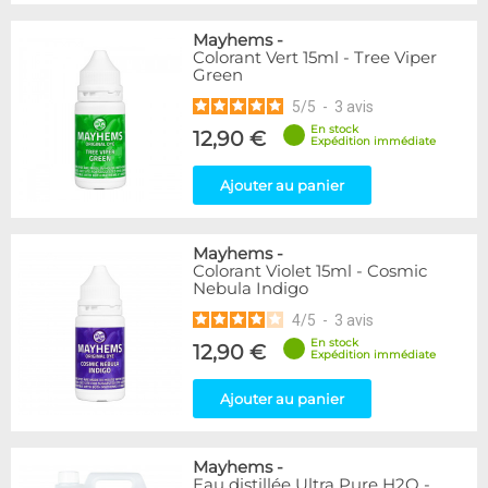
Mayhems
-
Colorant Vert 15ml - Tree Viper
Green
5
/
5
-
3
avis
En stock
12,90 €
Expédition immédiate
Ajouter au panier
Mayhems
-
Colorant Violet 15ml - Cosmic
Nebula Indigo
4
/
5
-
3
avis
En stock
12,90 €
Expédition immédiate
Ajouter au panier
Mayhems
-
Eau distillée Ultra Pure H2O -