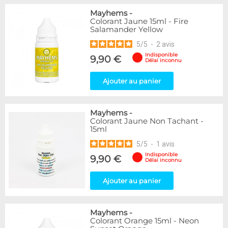
Mayhems
-
Colorant Jaune 15ml - Fire
Salamander Yellow
5
/
5
-
2
avis
Indisponible
9,90 €
Délai inconnu
Ajouter au panier
Mayhems
-
Colorant Jaune Non Tachant -
15ml
5
/
5
-
1
avis
Indisponible
9,90 €
Délai inconnu
Ajouter au panier
Mayhems
-
Colorant Orange 15ml - Neon