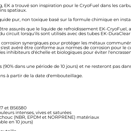
 EK a trouvé son inspiration pour le CryoFuel dans les carbu
ns spatiaux.
iquide pur, non toxique basé sur la formule chimique en inst
être assurés que le liquide de refroidissement EK-CryoFuel, av
 circuit lorsqu'ils sont utilisés avec des tubes EK-DuraClea
e corrosion synergiques pour protéger les métaux communém
s'est avéré être conforme aux normes de corrosion pour le cuiv
s inhibiteurs d'échelle et biologiques pour éviter l'encrasse
 (90% dans une période de 10 jours) et ne resteront pas da
s à partir de la date d'embouteillage.
117 et BS6580
leurs intenses, vives et saturées
aoutchouc (NBR, EPDM et NORPRENE) matériaux
le en 10 jours)