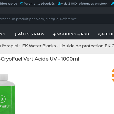
ition rapide
—
Paiements sécurisés
—
+ de 2 000 références en stock
—
ING
PÂTES & PADS
MODDING & RGB
ATELI
à l'emploi
EK Water Blocks - Liquide de protection EK-
-CryoFuel Vert Acide UV - 1000ml