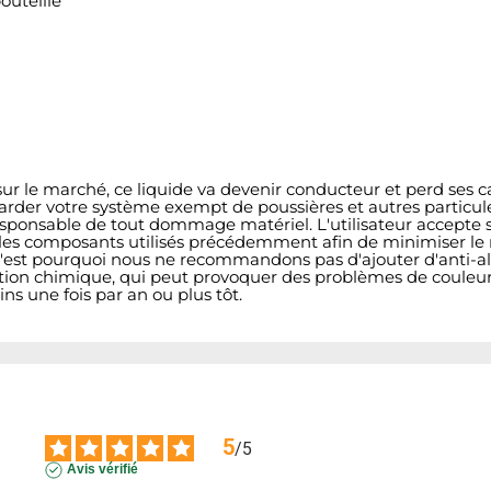
outeille
 le marché, ce liquide va devenir conducteur et perd ses cara
 garder votre système exempt de poussières et autres particul
onsable de tout dommage matériel. L'utilisateur accepte son 
s composants utilisés précédemment afin de minimiser le r
. C'est pourquoi nous ne recommandons pas d'ajouter d'anti-
ction chimique, qui peut provoquer des problèmes de couleur
 une fois par an ou plus tôt.
5
/
5
Avis vérifié