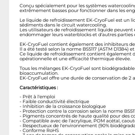
Conçu spécialement pour les systèmes watercooling,
extrêmement basses pour fonctionner dans les engi
Le liquide de refroidissement EK-CryoFuel est un l
sédiments dans le circuit watercooling.
Les utilisateurs de refroidissement liquide peuvent 
endommager leurs waterblocks et d'autres parties du
EK-CryoFuel contient également des inhibiteurs d
Il a été testé selon la norme BS5117 (ASTM D1384) et 
Ce liquide de refroidissement contient également de
opérationnelle et une efficacité thermique élevée.
Tous les mélanges EK-CryoFuel sont biodégradables
bioaccumulation.
EK-CryoFuel offre une durée de conservation de 2 an
Caractéristiques :
- Prêt à l'emploi
- Faible conductivité électrique
- Inhibition de la croissance biologique
- Protection contre la corrosion selon la norme BS5
- Pigments concentrés de haute qualité pour des cou
- Compatible avec de l'acrylique, POM acétal, c
- Respectueux de l'environnement (90% biodégradab
- Conforme RoHS