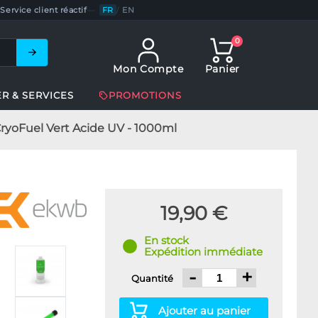
Service client réactif
—
FR
/
EN
0
Mon Compte
Panier
ER & SERVICES
PROMOTIONS
CryoFuel Vert Acide UV - 1000ml
19,90 €
En stock
Expédition immédiate
-
+
Quantité
Ajouter au panier