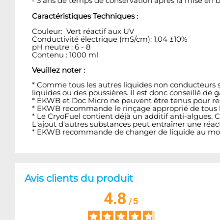
- 3 ans de temps de conservation après la mise en b
Caractéristiques Techniques :
Couleur: Vert réactif aux UV
Conductivité électrique (mS/cm): 1,04 ±10%
pH neutre : 6 - 8
Contenu : 1000 ml
Veuillez noter :
* Comme tous les autres liquides non conducteurs sur
liquides ou des poussières. Il est donc conseillé de
* EKWB et Doc Micro ne peuvent être tenus pour resp
* EKWB recommande le rinçage approprié de tous le
* Le CryoFuel contient déjà un additif anti-algues
L'ajout d'autres substances peut entraîner une réa
* EKWB recommande de changer de liquide au moins
Avis clients du produit
4.8
/
5