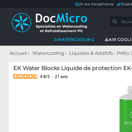
26 ans d'expérience
—
Expéd
WATERCOOLING
AIR COOL
Accueil
Watercooling
Liquides & Additifs
Prêts 
EK Water Blocks Liquide de protection EK
4.8
/
5
-
21
avis