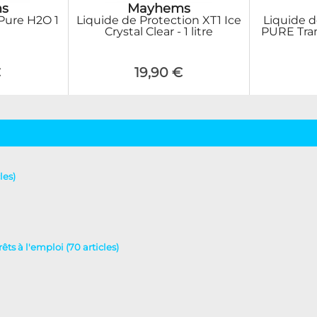
s
Mayhems
 Pure H2O 1
Liquide de Protection XT1 Ice
Liquide de
Crystal Clear - 1 litre
PURE Tran
€
19,90 €
les)
rêts à l'emploi (70 articles)