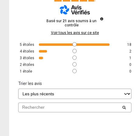
Basé sur
21
avis soumis à un
contrôle
Voir tous les avis sur ce site
5
étoiles
18
4
étoiles
2
3
étoiles
1
2
étoiles
0
1
étoile
0
Trier les avis