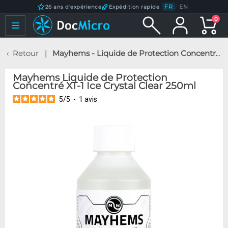
FR
/
EN
26 ans d'expérience
Expédition rapide
0
Retour
Mayhems - Liquide de Protection Concentré XT-1 Ice Crystal Clear 250ml
Mayhems Liquide de Protection
Concentré XT-1 Ice Crystal Clear 250ml
5
/
5
-
1
avis