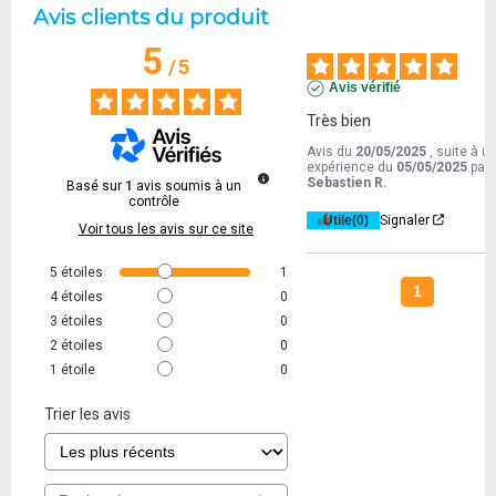
Avis clients du produit
5
/
5
Avis vérifié
Très bien
Avis du
20/05/2025
, suite à u
expérience du
05/05/2025
par
Sebastien R.
Basé sur
1
avis soumis à un
contrôle
Utile
(0)
Signaler
Voir tous les avis sur ce site
5
étoiles
1
1
4
étoiles
0
3
étoiles
0
2
étoiles
0
1
étoile
0
Trier les avis