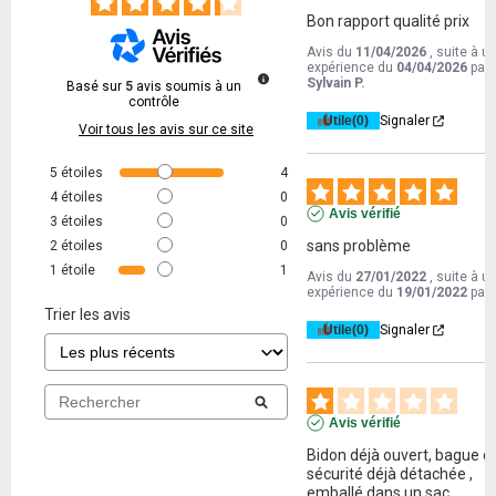
Bon rapport qualité prix
Avis du
11/04/2026
, suite à u
expérience du
04/04/2026
par
Sylvain P.
Basé sur
5
avis soumis à un
contrôle
Utile
(0)
Signaler
Voir tous les avis sur ce site
5
étoiles
4
4
étoiles
0
Avis vérifié
3
étoiles
0
sans problème
2
étoiles
0
1
étoile
1
Avis du
27/01/2022
, suite à u
expérience du
19/01/2022
par
Trier les avis
Utile
(0)
Signaler
Avis vérifié
Bidon déjà ouvert, bague de
sécurité déjà détachée , 
emballé dans un sac 