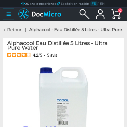
FR
/
EN
26 ans d'expérience
Expédition rapide
0
Retour
Alphacool - Eau Distillée 5 Litres - Ultra Pure Water
Alphacool Eau Distillée 5 Litres - Ultra
Pure Water
4.2
/
5
-
5
avis