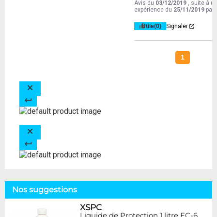
Avis du
03/12/2019
, suite à u
expérience du
25/11/2019
par
Utile
(0)
Signaler
1
Nos suggestions
XSPC
Liquide de Protection 1 litre EC-6