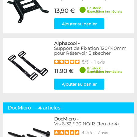
En stock
13,90 €
Expédition immédiate
Ajouter au panier
Alphacool
-
Support de Fixation 120/140mm
pour Réservoir Eisbecher
5
/
5
-
1
avis
En stock
11,90 €
Expédition immédiate
Ajouter au panier
DocMicro – 4 articles
DocMicro
-
Vis 6-32 * 30 NOIR (Jeu de 4)
4.9
/
5
-
7
avis