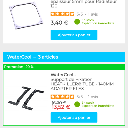
épaisseur 5mm pour Radiateur
120
5
/
5
-
1
avis
En stock
3,40 €
Expédition immédiate
Ajouter au panier
WaterCool – 3 articles
Promotion -20 %
WaterCool
-
Support de Fixation
HEATKILLER® TUBE - 140MM
ADAPTER FLEX
5
/
5
-
1
avis
16,90 €
En stock
13,52 €
Expédition immédiate
Ajouter au panier