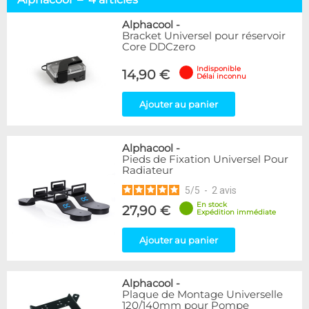
Alphacool
4
DocMicro
4
Alphacool
-
Bracket Universel pour réservoir
BARROW
5
Core DDCzero
EK Water Blocks
7
Phobya
6
Indisponible
14,90 €
Délai inconnu
WaterCool
3
XSPC
2
Ajouter au panier
Disponibilité / Promotions
Articles en stock
Alphacool
-
Pieds de Fixation Universel Pour
Articles en promotions
Radiateur
5
/
5
-
2
avis
Appliquer
En stock
27,90 €
Expédition immédiate
Ajouter au panier
Alphacool
-
Plaque de Montage Universelle
120/140mm pour Pompe