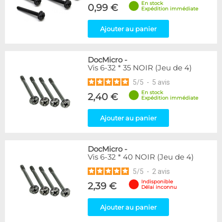
En stock
0,99 €
Expédition immédiate
Ajouter au panier
DocMicro
-
Vis 6-32 * 35 NOIR (Jeu de 4)
5
/
5
-
5
avis
En stock
2,40 €
Expédition immédiate
Ajouter au panier
DocMicro
-
Vis 6-32 * 40 NOIR (Jeu de 4)
5
/
5
-
2
avis
Indisponible
2,39 €
Délai inconnu
Ajouter au panier