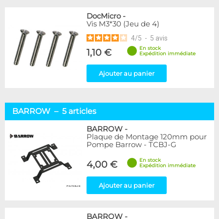
DocMicro
-
Vis M3*30 (Jeu de 4)
4
/
5
-
5
avis
En stock
1,10 €
Expédition immédiate
Ajouter au panier
BARROW – 5 articles
BARROW
-
Plaque de Montage 120mm pour
Pompe Barrow - TCBJ-G
En stock
4,00 €
Expédition immédiate
Ajouter au panier
BARROW
-