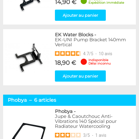
14,90 €
Expédition immédiate
Ajouter au panier
EK Water Blocks
-
EK-UNI Pump Bracket 140mm
Vertical
4.7
/
5
-
10
avis
Indisponible
18,90 €
Délai inconnu
Ajouter au panier
Phobya – 6 articles
Phobya
-
Jupe & Caoutchouc Anti-
Vibrations 140 Spécial pour
Radiateur Watercooling
3
/
5
-
1
avis