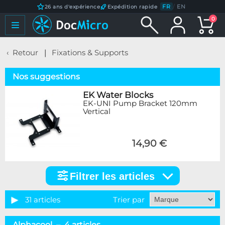
FR
/
EN
26 ans d'expérience
Expédition rapide
0
Retour
Fixations & Supports
Nos suggestions
EK Water Blocks
EK-UNI Pump Bracket 120mm
Vertical
14,90 €
Filtrer les articles
Filtrer
les
articles
31 articles
Trier par
Marque
Alphacool – 4 articles