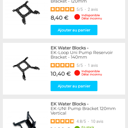
Bracket - 120mm
5
/
5
-
2
avis
Indisponible
8,40 €
Délai inconnu
Ajouter au panier
EK Water Blocks
-
EK-Loop Uni Pump Reservoir
Bracket - 140mm
5
/
5
-
1
avis
Indisponible
10,40 €
Délai inconnu
Ajouter au panier
EK Water Blocks
-
EK-UNI Pump Bracket 120mm
Vertical
4.8
/
5
-
10
avis
En stock