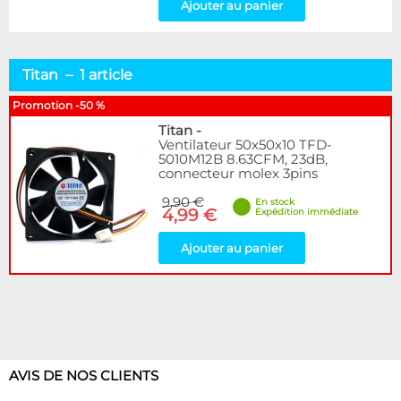
Ajouter au panier
Titan – 1 article
Promotion -50 %
Titan
-
Ventilateur 50x50x10 TFD-
5010M12B 8.63CFM, 23dB,
connecteur molex 3pins
9,90 €
En stock
4,99 €
Expédition immédiate
Ajouter au panier
AVIS DE NOS CLIENTS