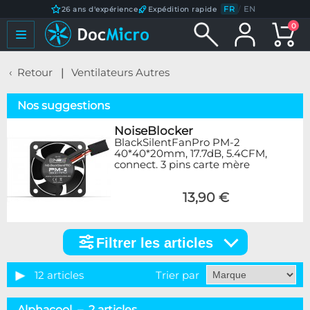
FR
/
EN
26 ans d'expérience
Expédition rapide
0
Retour
Ventilateurs Autres
Nos suggestions
NoiseBlocker
BlackSilentFanPro PM-2
40*40*20mm, 17.7dB, 5.4CFM,
connect. 3 pins carte mère
13,90 €
Filtrer les articles
Filtrer
les
articles
12 articles
Trier par
Marque
Alphacool – 2 articles