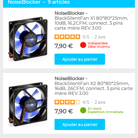
NoiseBlocker – 9 articles
NoiseBlocker
-
BlackSilentFan X1 80*80*25mm,
10dB, 16.2CFM, connect. 3 pins
carte mère REV 3.00
5
/
5
-
2
avis
Indisponible
7,90 €
Délai inconnu
Ajouter au panier
NoiseBlocker
-
BlackSilentFan X2 80*80*25mm,
16dB, 26CFM, connect. 3 pins carte
mère REV 3.00
4
/
5
-
2
avis
En stock
7,90 €
Expédition immédiate
Ajouter au panier