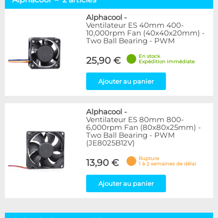
Alphacool
2
NoiseBlocker
9
Alphacool
-
Ventilateur ES 40mm 400-
Titan
1
10,000rpm Fan (40x40x20mm) -
Two Ball Bearing - PWM
Disponibilité / Promotions
En stock
25,90 €
Articles en stock
Expédition immédiate
Articles en promotions
Ajouter au panier
Appliquer
Alphacool
-
Ventilateur ES 80mm 800-
6,000rpm Fan (80x80x25mm) -
Two Ball Bearing - PWM
(JE8025B12V)
Rupture
13,90 €
1 à 2 semaines de délai
Ajouter au panier