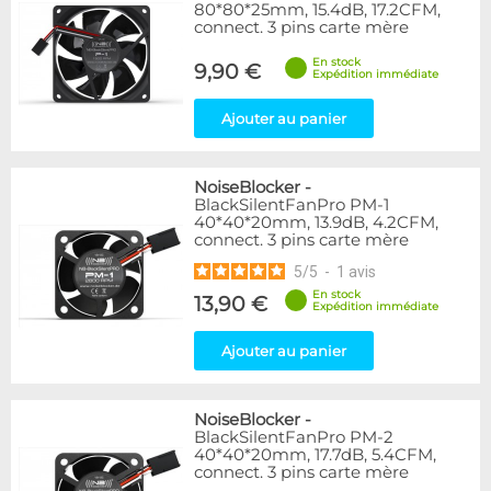
80*80*25mm, 15.4dB, 17.2CFM,
connect. 3 pins carte mère
En stock
9,90 €
Expédition immédiate
Ajouter au panier
NoiseBlocker
-
BlackSilentFanPro PM-1
40*40*20mm, 13.9dB, 4.2CFM,
connect. 3 pins carte mère
5
/
5
-
1
avis
En stock
13,90 €
Expédition immédiate
Ajouter au panier
NoiseBlocker
-
BlackSilentFanPro PM-2
40*40*20mm, 17.7dB, 5.4CFM,
connect. 3 pins carte mère