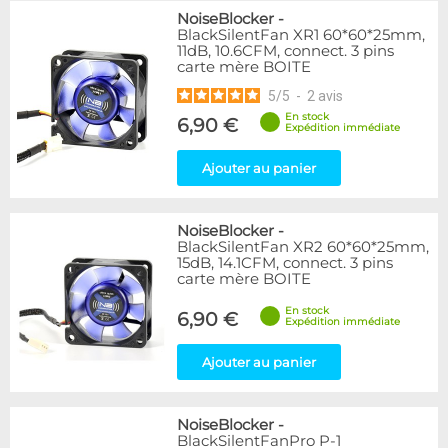
NoiseBlocker
-
BlackSilentFan XR1 60*60*25mm,
11dB, 10.6CFM, connect. 3 pins
carte mère BOITE
5
/
5
-
2
avis
En stock
6,90 €
Expédition immédiate
Ajouter au panier
NoiseBlocker
-
BlackSilentFan XR2 60*60*25mm,
15dB, 14.1CFM, connect. 3 pins
carte mère BOITE
En stock
6,90 €
Expédition immédiate
Ajouter au panier
NoiseBlocker
-
BlackSilentFanPro P-1