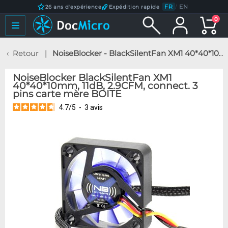
FR
/
EN
26 ans d'expérience
Expédition rapide
0
Retour
NoiseBlocker - BlackSilentFan XM1 40*40*10mm, 11dB, 2.9CFM, connect. 3 pins carte mère BOITE
NoiseBlocker BlackSilentFan XM1
40*40*10mm, 11dB, 2.9CFM, connect. 3
pins carte mère BOITE
4.7
/
5
-
3
avis