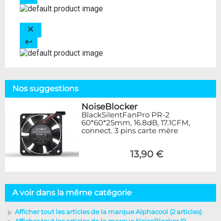
Nos suggestions
NoiseBlocker
BlackSilentFanPro PR-2
60*60*25mm, 16.8dB, 17.1CFM,
connect. 3 pins carte mère
13,90 €
A voir dans la même catégorie
Afficher tout les articles de la marque Alphacool (2 articles)