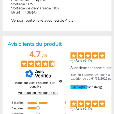
Connecteur : 3-pins
Voltage : 12V
Voltage de démarrage : 10v
Bruit : 11 dB(A)
Version boite livré avec jeu de 4 vis
Avis clients du produit
4.7
/
5
Avis vérifié
Silencieux et bonne qualité
Avis du
15/02/2022
, suite à u
expérience du
01/02/2022
par
Basé sur
3
avis soumis à un
contrôle
Utile
(0)
Signaler
Voir tous les avis sur ce site
5
étoiles
2
4
étoiles
1
Avis vérifié