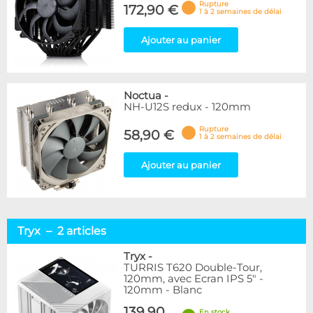
Rupture
172,90 €
1 à 2 semaines de délai
Ajouter au panier
Noctua
-
NH-U12S redux - 120mm
Rupture
58,90 €
1 à 2 semaines de délai
Ajouter au panier
Tryx – 2 articles
Tryx
-
TURRIS T620 Double-Tour,
120mm, avec Ecran IPS 5" -
120mm - Blanc
139,90
En stock