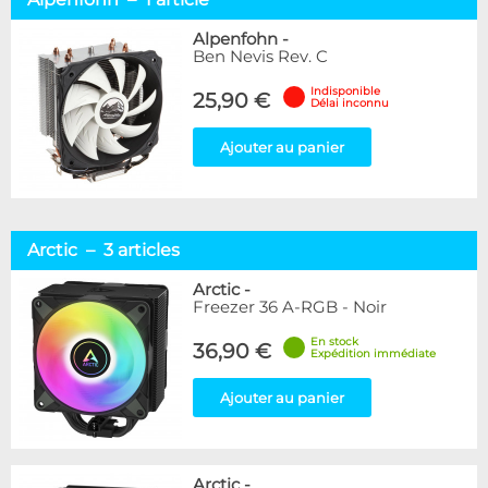
Alpenfohn
1
Arctic
3
Alpenfohn
-
Ben Nevis Rev. C
Noctua
2
Tryx
2
Indisponible
25,90 €
Délai inconnu
Disponibilité / Promotions
Ajouter au panier
Articles en stock
Articles en promotions
Appliquer
Arctic – 3 articles
Arctic
-
Freezer 36 A-RGB - Noir
En stock
36,90 €
Expédition immédiate
Ajouter au panier
Arctic
-