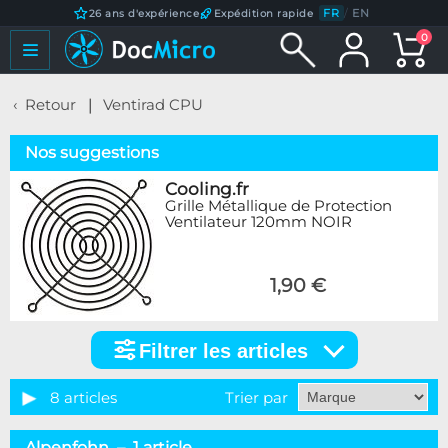
FR
/
EN
26 ans d'expérience
Expédition rapide
0
Retour
Ventirad CPU
Nos suggestions
Cooling.fr
Grille Métallique de Protection
Ventilateur 120mm NOIR
1,90 €
Filtrer les articles
Filtrer
les
articles
8 articles
Trier par
Marque
Alpenfohn – 1 article