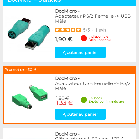
Adaptateurs & Convertisseurs
3
Cordons USB
1
DocMicro
-
Adaptateur PS/2 Femelle -> USB
Mâle
Marque
5
/
5
-
1
avis
DocMicro
3
Indisponible
Phobya
1,90 €
1
Délai inconnu
Disponibilité / Promotions
Ajouter au panier
Articles en stock
Articles en promotions
Promotion -30 %
DocMicro
-
Appliquer
Adaptateur USB Femelle -> PS/2
Mâle
1,90 €
En stock
1,33 €
Expédition immédiate
Ajouter au panier
DocMicro
-