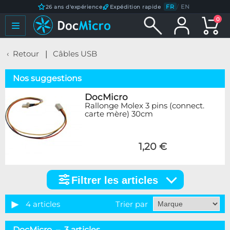
FR
/
EN
26 ans d'expérience
Expédition rapide
0
Retour
Câbles USB
Nos suggestions
DocMicro
Rallonge Molex 3 pins (connect.
carte mère) 30cm
1,20 €
Filtrer les articles
Filtrer
les
articles
4 articles
Trier par
Catégorie
DocMicro – 3 articles