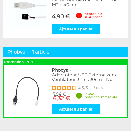
Câble Interne USB vers USB A
Mâle 40cm
Indisponible
4,90 €
Délai inconnu
Ajouter au panier
Phobya – 1 article
Promotion -20 %
Phobya
-
Adaptateur USB Externe vers
Ventilateur 3Pins 30cm - Noir
4.5
/
5
-
2
avis
7,90 €
En stock
6,32 €
Expédition immédiate
Ajouter au panier