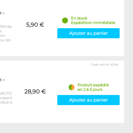
 -
En stock
Expédition immédiate
5,90 €
PWM de
s
Ajouter au panier
ion
ou les
Code article 16346
 -
Produit expédié
en 2 à 5 jours
28,90 €
 ARCTIC
issant
Ajouter au panier
Grâce à
s