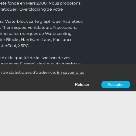
 a été fondé en Mars 2000. Nous proposons
atiquer l'Overclocking de votre
rs
,
Waterblock carte graphique
,
Radiateur
,
s Thermiques
,
Ventilateurs Processeurs
,
 principales marques de Watercooling,
er Blocks
,
Hardware Labs
,
KooLance
,
aterCool
,
XSPC
é et la qualité de la livraison de vos
ance et en Europe) ainsi que de nombreux
n de statistiques d'audience.
En savoir plus
Refuser
Accepter