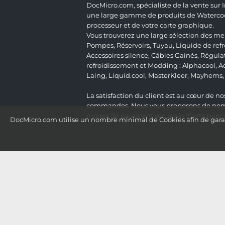
DocMicro.com, spécialiste de la vente sur
une large gamme de produits de Watercooli
processeur et de votre carte graphique.
Vous trouverez une large sélection des mei
Pompes
,
Réservoirs
,
Tuyau
,
Liquide de ref
Accessoires silence
,
Câbles Gainés
,
Régula
refroidissement et Modding :
Alphacool
,
A
Laing
,
Liquid.cool
,
MasterKleer
,
Mayhems
La satisfaction du client est au cœur de nos
commandes. Nous vous proposons de nombre
modes de paiement sécurisés (Carte bancai
DocMicro.com utilise un nombre minimal de Cookies afin de garant