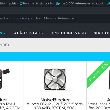
ition rapide
—
Paiements sécurisés
—
+ de 2 000 références en stock
—
ING
PÂTES & PADS
MODDING & RGB
ATELI
120mm
Promo - 17%
A
ker
NoiseBlocker
Ventilateu
Pro PM-1
eLoop B12-P - 120*120*25mm,
fan 2000r
B, 4.2CFM,
<28.4dB, 83CFM, 800-