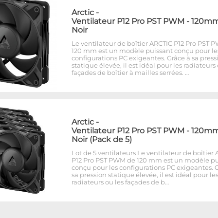
Arctic
-
Ventilateur P12 Pro PST PWM - 120mm
Noir
Le ventilateur de boîtier ARCTIC P12 Pro PST 
120 mm est un modèle puissant conçu pour le
configurations PC exigeantes. Grâce à sa press
statique élevée, il est idéal pour les radiateurs 
façades de boîtier à mailles serrées. …
Arctic
-
Ventilateur P12 Pro PST PWM - 120mm
Noir (Pack de 5)
Lot de 5 ventilateurs Le ventilateur de boîtier
P12 Pro PST PWM de 120 mm est un modèle pu
conçu pour les configurations PC exigeantes. 
sa pression statique élevée, il est idéal pour le
radiateurs ou les façades de b…