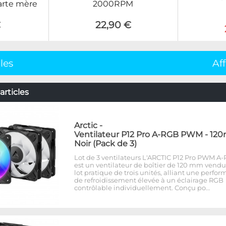
carte mère
2000RPM
€
22,90 €
cles
Af
articles
Arctic
-
Ventilateur P12 Pro A-RGB PWM - 12
Noir (Pack de 3)
Lot de 3 ventilateurs L'ARCTIC P12 Pro PWM A
est un ventilateur de boîtier de 120 mm vend
lot pratique de trois unités, alliant une perfo
de refroidissement élevée à un éclairage RGB
contrôlable individuellement. Conçu po…