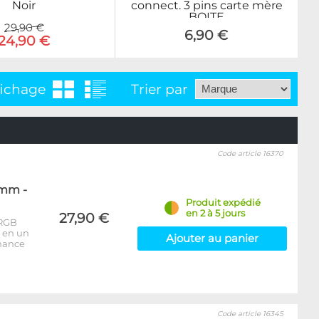
Noir
connect. 3 pins carte mère
BOITE
29,90 €
6,90 €
24,90 €
fichage
Trier par
Code article 16370
0mm -
Produit expédié
en 2 à 5 jours
27,90 €
-RGB
u en un
Ajouter au panier
rmance
Code article 16345