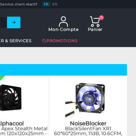
Service client réactif
—
FR
/
EN
0
Mon Compte
Panier
ER & SERVICES
PROMOTIONS
lphacool
NoiseBlocker
r Apex Stealth Metal
BlackSilentFan XR1
pm 120x120x25mm -
60*60*25mm, 11dB, 10.6CFM,