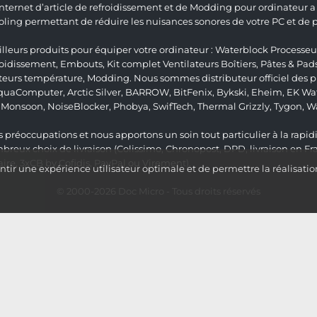
 Internet d’article de refroidissement et de Modding pour ordinateur
ng permettant de réduire les nuisances sonores de votre PC et de pr
lleurs produits pour équiper votre ordinateur :
Waterblock Processeu
roidissement
,
Embouts
,
Kit complet
Ventilateurs Boîtiers
,
Pâtes & Pad
teurs température
,
Modding
. Nous sommes distributeur officiel des
quaComputer
,
Arctic Silver
,
BARROW
,
BitFenix
,
Bykski
,
Eheim
,
EK Wat
,
Monsoon
,
NoiseBlocker
,
Phobya
,
SwifTech
,
Thermal Grizzly
,
Tygon
,
W
 préoccupations et nous apportons un soin tout particulier à la rapidit
ux choix de livraison (Colissimo, Chronopost, DPD, livraison en Fr
re, 3xCB by Cofidis, PayPal ou Virement).
ir une expérience utilisateur optimale et de permettre la réalisatio
© 2000-2026
Doc Micro
- Tous droits réservés