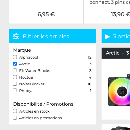
connect. 3 pins 
6,95 €
13,90 
Filtrer les articles
3 arti
Marque
Arctic – 3 
Alphacool
12
Arctic
3
EK Water Blocks
3
Noctua
4
NoiseBlocker
16
Phobya
1
Disponibilité / Promotions
Articles en stock
Articles en promotions