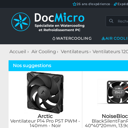
26 ans d'expérience
—
Expéd
WATERCOOLING
AIR COOL
Accueil
Air Cooling
Ventilateurs
Ventilateurs 
Nos suggestions
Arctic
NoiseBloc
Ventilateur P14 Pro PST PWM -
BlackSilentFan
140mm - Noir
40*40*20mm, 13.9d