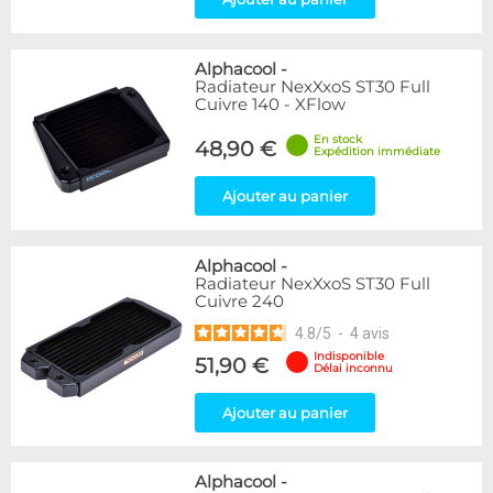
Alphacool
-
Radiateur NexXxoS ST30 Full
Cuivre 140 - XFlow
En stock
48,90 €
Expédition immédiate
Ajouter au panier
Alphacool
-
Radiateur NexXxoS ST30 Full
Cuivre 240
4.8
/
5
-
4
avis
Indisponible
51,90 €
Délai inconnu
Ajouter au panier
Alphacool
-