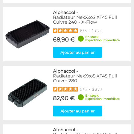
Alphacool
-
Radiateur NexXxoS XT45 Full
Cuivre 240 - X-Flow
5
/
5
-
1
avis
En stock
68,90 €
Expédition immédiate
Ajouter au panier
Alphacool
-
Radiateur NexXxoS XT45 Full
Cuivre 280
5
/
5
-
3
avis
En stock
82,90 €
Expédition immédiate
Ajouter au panier
Alphacool
-