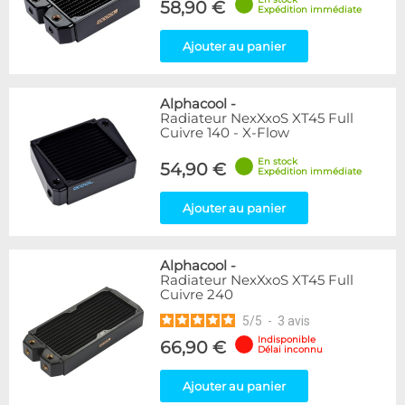
58,90 €
Expédition immédiate
Ajouter au panier
Alphacool
-
Radiateur NexXxoS XT45 Full
Cuivre 140 - X-Flow
En stock
54,90 €
Expédition immédiate
Ajouter au panier
Alphacool
-
Radiateur NexXxoS XT45 Full
Cuivre 240
5
/
5
-
3
avis
Indisponible
66,90 €
Délai inconnu
Ajouter au panier