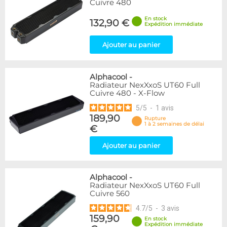
Cuivre 480
En stock
132,90 €
Expédition immédiate
Ajouter au panier
Alphacool
-
Radiateur NexXxoS UT60 Full
Cuivre 480 - X-Flow
5
/
5
-
1
avis
189,90
Rupture
1 à 2 semaines de délai
€
Ajouter au panier
Alphacool
-
Radiateur NexXxoS UT60 Full
Cuivre 560
4.7
/
5
-
3
avis
159,90
En stock
Expédition immédiate