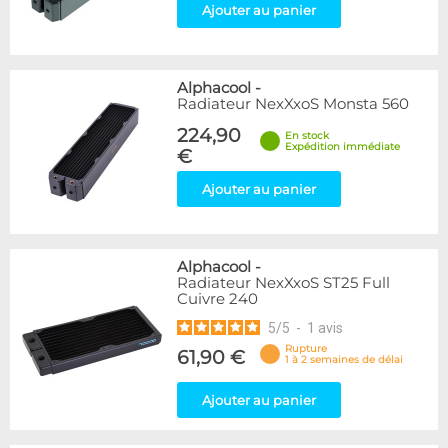
Ajouter au panier
Alphacool
-
Radiateur NexXxoS Monsta 560
224,90
En stock
Expédition immédiate
€
Ajouter au panier
Alphacool
-
Radiateur NexXxoS ST25 Full
Cuivre 240
5
/
5
-
1
avis
Rupture
61,90 €
1 à 2 semaines de délai
Ajouter au panier