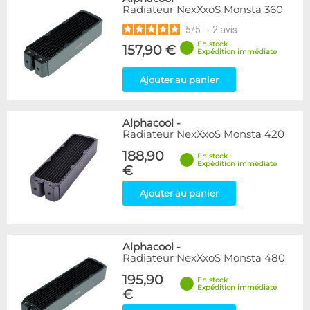
Radiateur NexXxoS Monsta 360
5
/
5
-
2
avis
En stock
157,90 €
Expédition immédiate
Ajouter au panier
Alphacool
-
Radiateur NexXxoS Monsta 420
188,90
En stock
Expédition immédiate
€
Ajouter au panier
Alphacool
-
Radiateur NexXxoS Monsta 480
195,90
En stock
Expédition immédiate
€