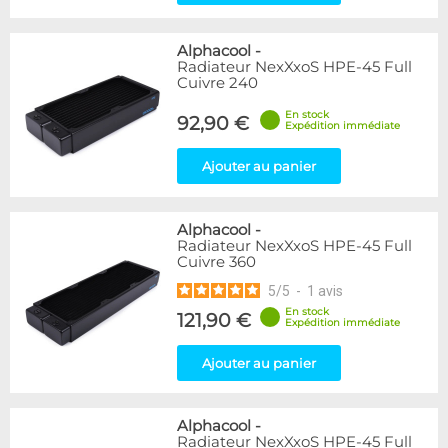
Alphacool
-
Radiateur NexXxoS HPE-45 Full
Cuivre 240
En stock
92,90 €
Expédition immédiate
Ajouter au panier
Alphacool
-
Radiateur NexXxoS HPE-45 Full
Cuivre 360
5
/
5
-
1
avis
En stock
121,90 €
Expédition immédiate
Ajouter au panier
Alphacool
-
Radiateur NexXxoS HPE-45 Full