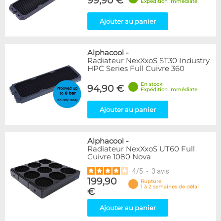
99,90 €
Expédition immédiate
Ajouter au panier
Alphacool
-
Radiateur NexXxoS ST30 Industry
HPC Series Full Cuivre 360
En stock
94,90 €
Expédition immédiate
Ajouter au panier
Alphacool
-
Radiateur NexXxoS UT60 Full
Cuivre 1080 Nova
4
/
5
-
3
avis
199,90
Rupture
1 à 2 semaines de délai
€
Ajouter au panier