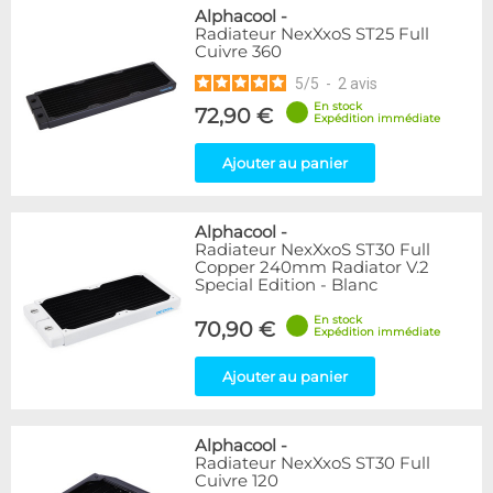
Alphacool
-
Radiateur NexXxoS ST25 Full
Cuivre 360
5
/
5
-
2
avis
En stock
72,90 €
Expédition immédiate
Ajouter au panier
Alphacool
-
Radiateur NexXxoS ST30 Full
Copper 240mm Radiator V.2
Special Edition - Blanc
En stock
70,90 €
Expédition immédiate
Ajouter au panier
Alphacool
-
Radiateur NexXxoS ST30 Full
Cuivre 120