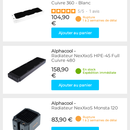
Cuivre 360 - Blanc
5
/
5
-
1
avis
104,90
Rupture
1 à 2 semaines de délai
€
Ajouter au panier
Alphacool
-
Radiateur NexXxoS HPE-45 Full
Cuivre 480
158,90
En stock
Expédition immédiate
€
Ajouter au panier
Alphacool
-
Radiateur NexXxoS Monsta 120
Rupture
83,90 €
1 à 2 semaines de délai