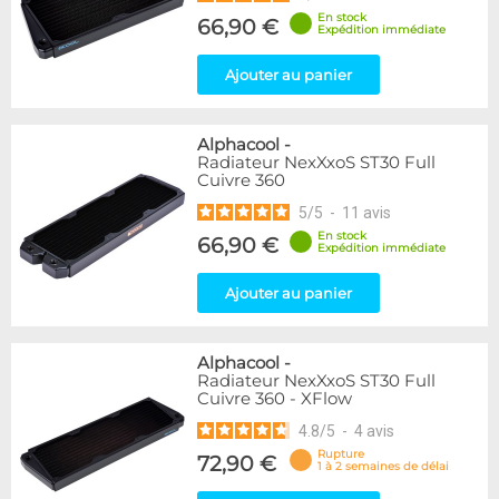
En stock
66,90 €
Expédition immédiate
Ajouter au panier
Alphacool
-
Radiateur NexXxoS ST30 Full
Cuivre 360
5
/
5
-
11
avis
En stock
66,90 €
Expédition immédiate
Ajouter au panier
Alphacool
-
Radiateur NexXxoS ST30 Full
Cuivre 360 - XFlow
4.8
/
5
-
4
avis
Rupture
72,90 €
1 à 2 semaines de délai