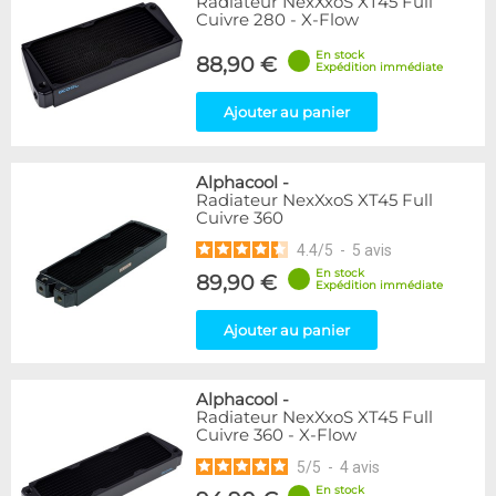
Radiateur NexXxoS XT45 Full
Cuivre 280 - X-Flow
En stock
88,90 €
Expédition immédiate
Ajouter au panier
Alphacool
-
Radiateur NexXxoS XT45 Full
Cuivre 360
4.4
/
5
-
5
avis
En stock
89,90 €
Expédition immédiate
Ajouter au panier
Alphacool
-
Radiateur NexXxoS XT45 Full
Cuivre 360 - X-Flow
5
/
5
-
4
avis
En stock