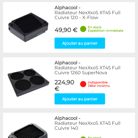
Alphacool
-
Radiateur NexXxoS XT45 Full
Cuivre 120 - X-Flow
En stock
49,90 €
Expédition immédiate
Ajouter au panier
Alphacool
-
Radiateur NexXxoS XT45 Full
Cuivre 1260 SuperNova
224,90
Indisponible
Délai inconnu
€
Ajouter au panier
Alphacool
-
Radiateur NexXxoS XT45 Full
Cuivre 140
En stock