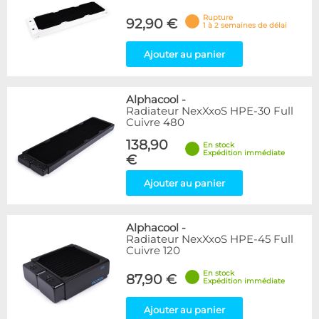
Rupture
92,90 €
1 à 2 semaines de délai
Ajouter au panier
Alphacool
-
Radiateur NexXxoS HPE-30 Full
Cuivre 480
138,90
En stock
Expédition immédiate
€
Ajouter au panier
Alphacool
-
Radiateur NexXxoS HPE-45 Full
Cuivre 120
En stock
87,90 €
Expédition immédiate
Ajouter au panier