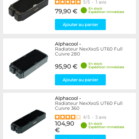
5
/
5
-
1
avis
En stock
79,90 €
Expédition immédiate
Ajouter au panier
Alphacool
-
Radiateur NexXxoS UT60 Full
Cuivre 280
En stock
95,90 €
Expédition immédiate
Ajouter au panier
Alphacool
-
Radiateur NexXxoS UT60 Full
Cuivre 360
4
/
5
-
3
avis
104,90
En stock
Expédition immédiate
€