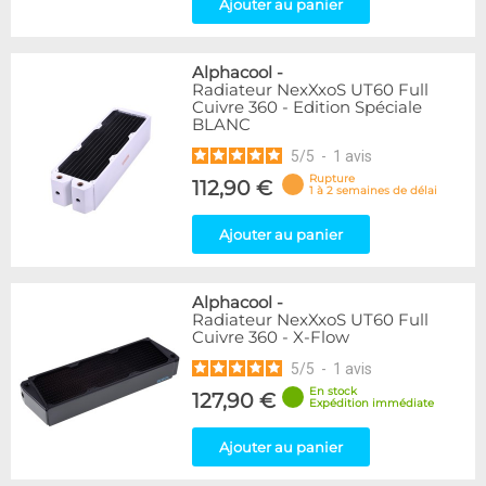
Ajouter au panier
Alphacool
-
Radiateur NexXxoS UT60 Full
Cuivre 360 - Edition Spéciale
BLANC
5
/
5
-
1
avis
Rupture
112,90 €
1 à 2 semaines de délai
Ajouter au panier
Alphacool
-
Radiateur NexXxoS UT60 Full
Cuivre 360 - X-Flow
5
/
5
-
1
avis
En stock
127,90 €
Expédition immédiate
Ajouter au panier