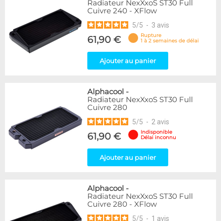
Radiateur NexXxoS ST30 Full
Cuivre 240 - XFlow
5
/
5
-
3
avis
Rupture
61,90 €
1 à 2 semaines de délai
Ajouter au panier
Alphacool
-
Radiateur NexXxoS ST30 Full
Cuivre 280
5
/
5
-
2
avis
Indisponible
61,90 €
Délai inconnu
Ajouter au panier
Alphacool
-
Radiateur NexXxoS ST30 Full
Cuivre 280 - XFlow
5
/
5
-
1
avis