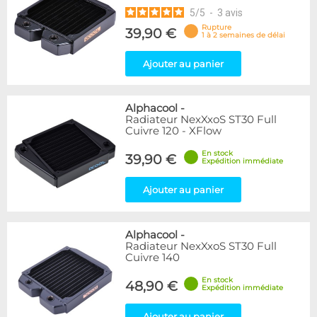
5
/
5
-
3
avis
Rupture
39,90 €
1 à 2 semaines de délai
Ajouter au panier
Alphacool
-
Radiateur NexXxoS ST30 Full
Cuivre 120 - XFlow
En stock
39,90 €
Expédition immédiate
Ajouter au panier
Alphacool
-
Radiateur NexXxoS ST30 Full
Cuivre 140
En stock
48,90 €
Expédition immédiate
Ajouter au panier