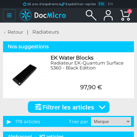
FR
/
EN
26 ans d'expérience
Expédition rapide
0
Retour
Radiateurs
Nos suggestions
EK Water Blocks
Radiateur EK-Quantum Surface
S360 - Black Edition
97,90 €
Filtrer les articles
Filtrer
les
articles
178 articles
Trier par
Catégorie
Alphacool – 87 articles