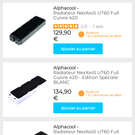
Alphacool
-
Radiateur NexXxoS UT60 Full
Cuivre 420
5
/
5
-
1
avis
129,90
Rupture
1 à 2 semaines de délai
€
Ajouter au panier
Alphacool
-
Radiateur NexXxoS UT60 Full
Cuivre 420 - Edition Spéciale
BLANC
134,90
Rupture
1 à 2 semaines de délai
€
Ajouter au panier
Alphacool
-
Radiateur NexXxoS UT60 Full