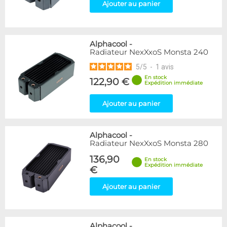
Ajouter au panier
Alphacool
-
Radiateur NexXxoS Monsta 240
5
/
5
-
1
avis
En stock
122,90 €
Expédition immédiate
Ajouter au panier
Alphacool
-
Radiateur NexXxoS Monsta 280
136,90
En stock
Expédition immédiate
€
Ajouter au panier
Alphacool
-