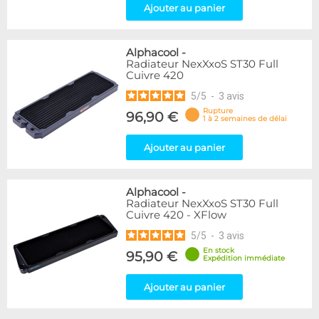
Ajouter au panier
Alphacool
-
Radiateur NexXxoS ST30 Full
Cuivre 420
5
/
5
-
3
avis
Rupture
96,90 €
1 à 2 semaines de délai
Ajouter au panier
Alphacool
-
Radiateur NexXxoS ST30 Full
Cuivre 420 - XFlow
5
/
5
-
3
avis
En stock
95,90 €
Expédition immédiate
Ajouter au panier