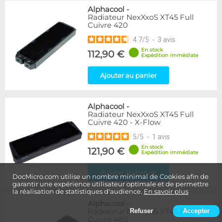
Alphacool
-
Radiateur NexXxoS XT45 Full
Cuivre 420
4.7
/
5
-
3
avis
En stock
112,90 €
Expédition immédiate
Ajouter au panier
Alphacool
-
Radiateur NexXxoS XT45 Full
Cuivre 420 - X-Flow
5
/
5
-
1
avis
En stock
121,90 €
Expédition immédiate
Ajouter au panier
DocMicro.com utilise un nombre minimal de Cookies afin de
garantir une expérience utilisateur optimale et de permettre
la réalisation de statistiques d'audience.
En savoir plus
Alphacool
-
Radiateur NexXxoS XT45 Full
Refuser
Accepter
Cuivre 480