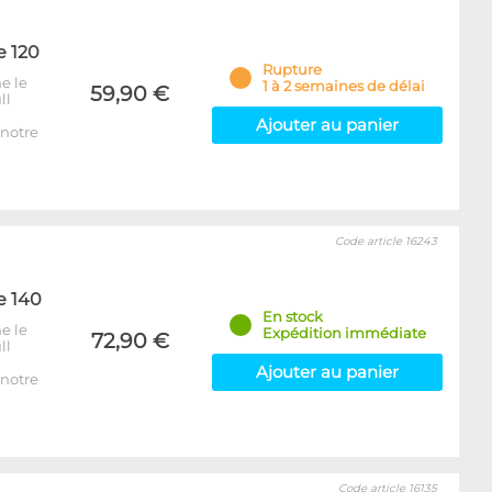
e 120
Rupture
e le
1 à 2 semaines de délai
59,90 €
ll
Ajouter au panier
notre
Code article 16243
e 140
En stock
e le
Expédition immédiate
72,90 €
ll
Ajouter au panier
notre
Code article 16135