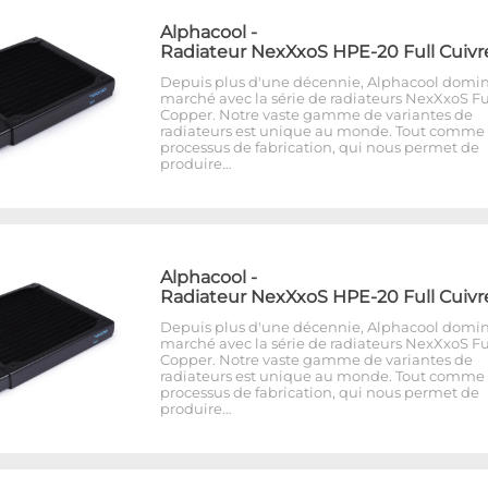
Alphacool
-
Radiateur NexXxoS HPE-20 Full Cuivr
Depuis plus d'une décennie, Alphacool domin
marché avec la série de radiateurs NexXxoS Fu
Copper. Notre vaste gamme de variantes de
radiateurs est unique au monde. Tout comme 
processus de fabrication, qui nous permet de
produire…
Alphacool
-
Radiateur NexXxoS HPE-20 Full Cuivr
Depuis plus d'une décennie, Alphacool domin
marché avec la série de radiateurs NexXxoS Fu
Copper. Notre vaste gamme de variantes de
radiateurs est unique au monde. Tout comme 
processus de fabrication, qui nous permet de
produire…