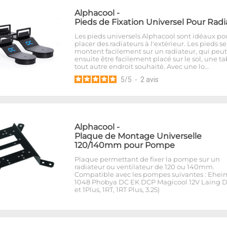
Alphacool
-
Pieds de Fixation Universel Pour Radi
Les pieds universels Alphacool sont idéaux po
placer des radiateurs à l'extérieur. Les pieds se
montent facilement sur un radiateur, qui peut
ensuite être facilement placé sur le sol, une t
tout autre endroit souhaité. Avec une lo…
5
/
5
-
2
avis
Alphacool
-
Plaque de Montage Universelle
120/140mm pour Pompe
Plaque permettant de fixer la pompe sur un
radiateur ou ventilateur de 120 ou 140mm.
Compatible avec les pompes suivantes : Ehei
1048 Phobya DC EK DCP Magicool 12V Laing D
et 1Plus, 1RT, 1RT Plus, 3.25)