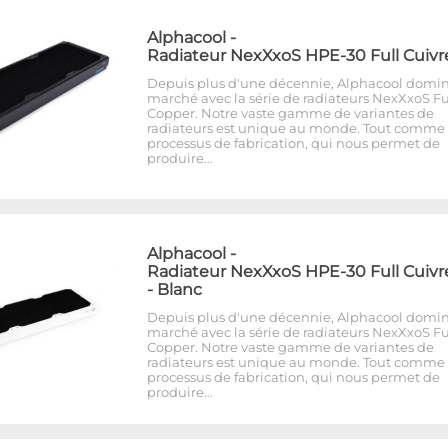
Alphacool
-
Radiateur NexXxoS HPE-30 Full Cuivr
Depuis plus d'une décennie, Alphacool domin
marché avec la série de radiateurs NexXxoS Fu
Copper. Notre vaste gamme de variantes de
radiateurs est unique au monde. Tout comme 
processus de fabrication, qui nous permet de
produire…
Alphacool
-
Radiateur NexXxoS HPE-30 Full Cuivr
- Blanc
Depuis plus d'une décennie, Alphacool domin
marché avec la série de radiateurs NexXxoS Fu
Copper. Notre vaste gamme de variantes de
radiateurs est unique au monde. Tout comme 
processus de fabrication, qui nous permet de
produire…