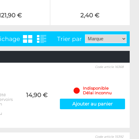
121,90 €
2,40 €
fichage
Trier par
Code article 16368
Indisponible
Délai inconnu
14,90 €
été
ervoirs
Ajouter au panier
on
u
Code article 15392