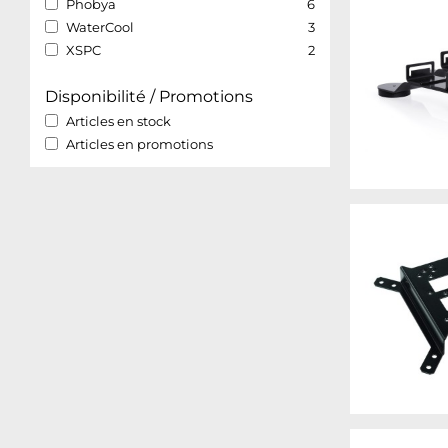
Phobya
6
WaterCool
3
XSPC
2
Disponibilité / Promotions
Articles en stock
Articles en promotions