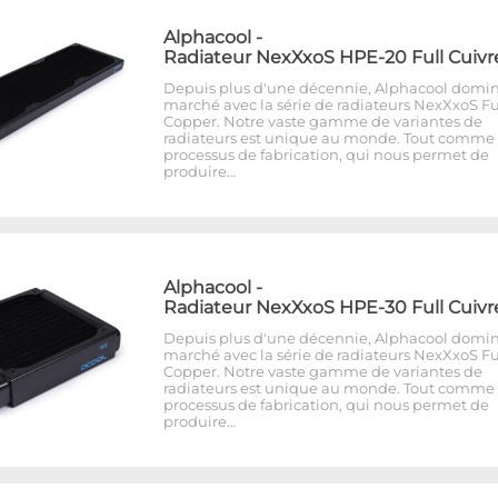
Alphacool
-
Radiateur NexXxoS HPE-20 Full Cuivr
Depuis plus d'une décennie, Alphacool domin
marché avec la série de radiateurs NexXxoS Fu
Copper. Notre vaste gamme de variantes de
radiateurs est unique au monde. Tout comme 
processus de fabrication, qui nous permet de
produire…
Alphacool
-
Radiateur NexXxoS HPE-30 Full Cuivr
Depuis plus d'une décennie, Alphacool domin
marché avec la série de radiateurs NexXxoS Fu
Copper. Notre vaste gamme de variantes de
radiateurs est unique au monde. Tout comme 
processus de fabrication, qui nous permet de
produire…