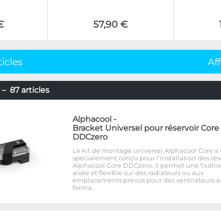
€
57,90 €
ticles
Af
– 87 articles
Alphacool
-
Bracket Universel pour réservoir Core
DDCzero
Le kit de montage universel Alphacool Core a 
spécialement conçu pour l'installation des rés
Alphacool Core DDCzero. Il permet une fixati
aisée et flexible sur des radiateurs ou aux
emplacements prévus pour des ventilateurs a
forma…