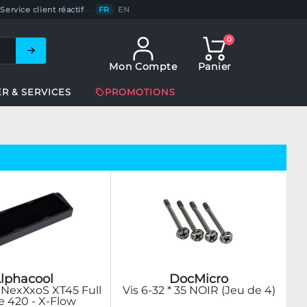
Service client réactif
—
FR
/
EN
0
Mon Compte
Panier
ER & SERVICES
PROMOTIONS
lphacool
DocMicro
 NexXxoS XT45 Full
Vis 6-32 * 35 NOIR (Jeu de 4)
e 420 - X-Flow