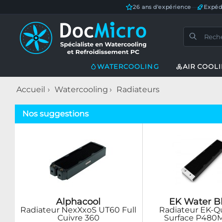
26 ans d'expérience
—
Expéd
WATERCOOLING
AIR COOL
Accueil
Watercooling
Radiateurs
Nos suggestions
Alphacool
EK Water B
Radiateur NexXxoS UT60 Full
Radiateur EK-
Cuivre 360
Surface P480M