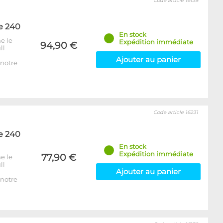
Code article 16138
e 240
En stock
e le
Expédition immédiate
94,90 €
ll
Ajouter au panier
notre
Code article 16231
e 240
En stock
Expédition immédiate
77,90 €
e le
ll
Ajouter au panier
notre