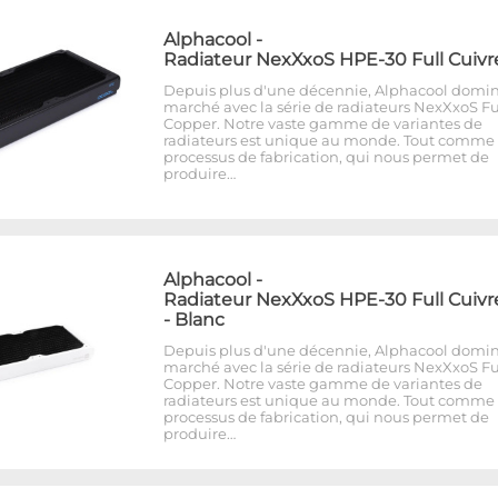
Alphacool
-
Radiateur NexXxoS HPE-30 Full Cuivr
Depuis plus d'une décennie, Alphacool domin
marché avec la série de radiateurs NexXxoS Fu
Copper. Notre vaste gamme de variantes de
radiateurs est unique au monde. Tout comme 
processus de fabrication, qui nous permet de
produire…
Alphacool
-
Radiateur NexXxoS HPE-30 Full Cuivr
- Blanc
Depuis plus d'une décennie, Alphacool domin
marché avec la série de radiateurs NexXxoS Fu
Copper. Notre vaste gamme de variantes de
radiateurs est unique au monde. Tout comme 
processus de fabrication, qui nous permet de
produire…