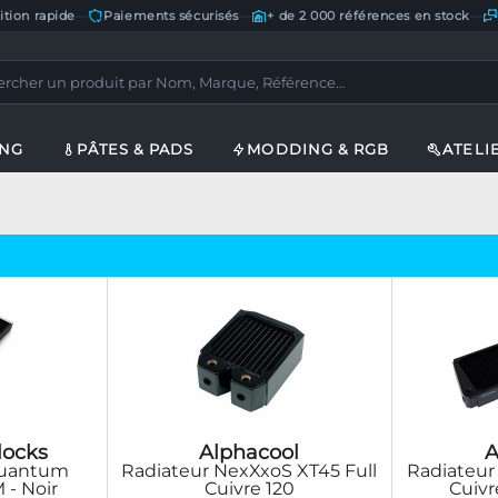
ition rapide
—
Paiements sécurisés
—
+ de 2 000 références en stock
—
ING
PÂTES & PADS
MODDING & RGB
ATELI
locks
Alphacool
A
Quantum
Radiateur NexXxoS XT45 Full
Radiateur
 - Noir
Cuivre 120
Cuivr