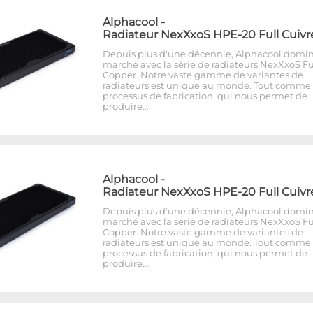
Alphacool
-
Radiateur NexXxoS HPE-20 Full Cuivr
Depuis plus d'une décennie, Alphacool domin
marché avec la série de radiateurs NexXxoS Fu
Copper. Notre vaste gamme de variantes de
radiateurs est unique au monde. Tout comme 
processus de fabrication, qui nous permet de
produire…
Alphacool
-
Radiateur NexXxoS HPE-20 Full Cuivr
Depuis plus d'une décennie, Alphacool domin
marché avec la série de radiateurs NexXxoS Fu
Copper. Notre vaste gamme de variantes de
radiateurs est unique au monde. Tout comme 
processus de fabrication, qui nous permet de
produire…