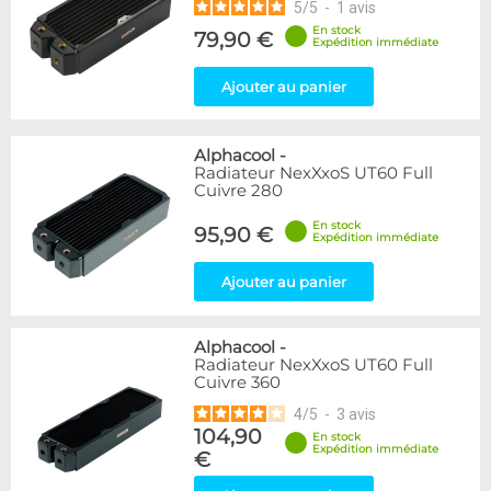
5
/
5
-
1
avis
En stock
79,90 €
Expédition immédiate
Ajouter au panier
Alphacool
-
Radiateur NexXxoS UT60 Full
Cuivre 280
En stock
95,90 €
Expédition immédiate
Ajouter au panier
Alphacool
-
Radiateur NexXxoS UT60 Full
Cuivre 360
4
/
5
-
3
avis
104,90
En stock
Expédition immédiate
€