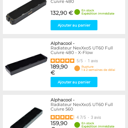
Cuivre 480
En stock
132,90 €
Expédition immédiate
Ajouter au panier
Alphacool
-
Radiateur NexXxoS UT60 Full
Cuivre 480 - X-Flow
5
/
5
-
1
avis
189,90
Rupture
1 à 2 semaines de délai
€
Ajouter au panier
Alphacool
-
Radiateur NexXxoS UT60 Full
Cuivre 560
4.7
/
5
-
3
avis
159,90
En stock
Expédition immédiate