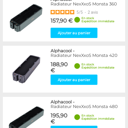
Radiateur NexXxoS Monsta 360
5
/
5
-
2
avis
En stock
157,90 €
Expédition immédiate
Ajouter au panier
Alphacool
-
Radiateur NexXxoS Monsta 420
188,90
En stock
Expédition immédiate
€
Ajouter au panier
Alphacool
-
Radiateur NexXxoS Monsta 480
195,90
En stock
Expédition immédiate
€