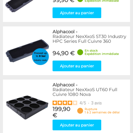
99,90 €
Expédition immédiate
Ajouter au panier
Alphacool
-
Radiateur NexXxoS ST30 Industry
HPC Series Full Cuivre 360
En stock
94,90 €
Expédition immédiate
Ajouter au panier
Alphacool
-
Radiateur NexXxoS UT60 Full
Cuivre 1080 Nova
4
/
5
-
3
avis
199,90
Rupture
1 à 2 semaines de délai
€
Ajouter au panier