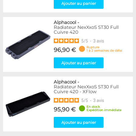
Ajouter au panier
Alphacool
-
Radiateur NexXxoS ST30 Full
Cuivre 420
5
/
5
-
3
avis
Rupture
96,90 €
1 à 2 semaines de délai
Ajouter au panier
Alphacool
-
Radiateur NexXxoS ST30 Full
Cuivre 420 - XFlow
5
/
5
-
3
avis
En stock
95,90 €
Expédition immédiate
Ajouter au panier