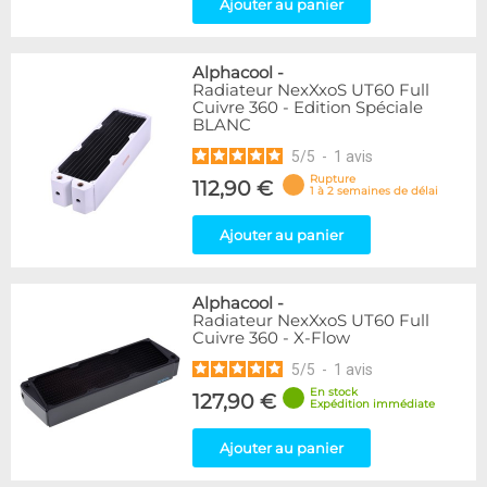
Ajouter au panier
Alphacool
-
Radiateur NexXxoS UT60 Full
Cuivre 360 - Edition Spéciale
BLANC
5
/
5
-
1
avis
Rupture
112,90 €
1 à 2 semaines de délai
Ajouter au panier
Alphacool
-
Radiateur NexXxoS UT60 Full
Cuivre 360 - X-Flow
5
/
5
-
1
avis
En stock
127,90 €
Expédition immédiate
Ajouter au panier