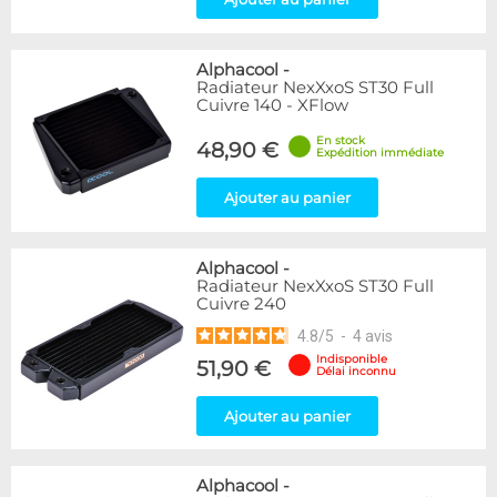
Alphacool
-
Radiateur NexXxoS ST30 Full
Cuivre 140 - XFlow
En stock
48,90 €
Expédition immédiate
Ajouter au panier
Alphacool
-
Radiateur NexXxoS ST30 Full
Cuivre 240
4.8
/
5
-
4
avis
Indisponible
51,90 €
Délai inconnu
Ajouter au panier
Alphacool
-