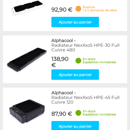
Rupture
92,90 €
1 à 2 semaines de délai
Ajouter au panier
Alphacool
-
Radiateur NexXxoS HPE-30 Full
Cuivre 480
138,90
En stock
Expédition immédiate
€
Ajouter au panier
Alphacool
-
Radiateur NexXxoS HPE-45 Full
Cuivre 120
En stock
87,90 €
Expédition immédiate
Ajouter au panier