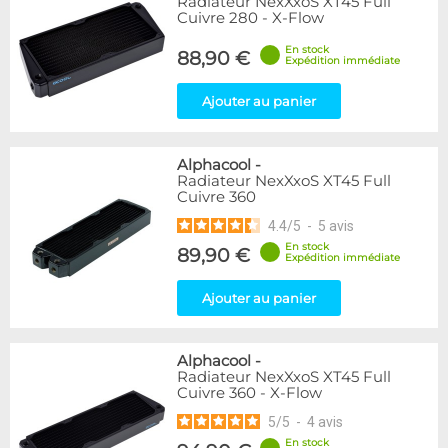
Radiateur NexXxoS XT45 Full
Cuivre 280 - X-Flow
En stock
88,90 €
Expédition immédiate
Ajouter au panier
Alphacool
-
Radiateur NexXxoS XT45 Full
Cuivre 360
4.4
/
5
-
5
avis
En stock
89,90 €
Expédition immédiate
Ajouter au panier
Alphacool
-
Radiateur NexXxoS XT45 Full
Cuivre 360 - X-Flow
5
/
5
-
4
avis
En stock