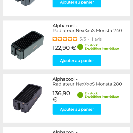
Ajouter au panier
Alphacool
-
Radiateur NexXxoS Monsta 240
5
/
5
-
1
avis
En stock
122,90 €
Expédition immédiate
Ajouter au panier
Alphacool
-
Radiateur NexXxoS Monsta 280
136,90
En stock
Expédition immédiate
€
Ajouter au panier
Alphacool
-