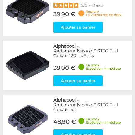
5
/
5
-
3
avis
Rupture
39,90 €
1 à 2 semaines de délai
Ajouter au panier
Alphacool
-
Radiateur NexXxoS ST30 Full
Cuivre 120 - XFlow
En stock
39,90 €
Expédition immédiate
Ajouter au panier
Alphacool
-
Radiateur NexXxoS ST30 Full
Cuivre 140
En stock
48,90 €
Expédition immédiate
Ajouter au panier