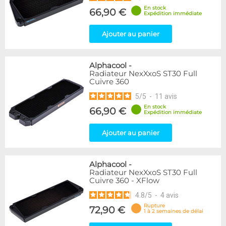
En stock
66,90 €
Expédition immédiate
Ajouter au panier
Alphacool
-
Radiateur NexXxoS ST30 Full
Cuivre 360
5
/
5
-
11
avis
En stock
66,90 €
Expédition immédiate
Ajouter au panier
Alphacool
-
Radiateur NexXxoS ST30 Full
Cuivre 360 - XFlow
4.8
/
5
-
4
avis
Rupture
72,90 €
1 à 2 semaines de délai