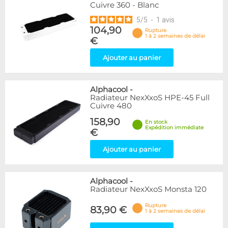
Cuivre 360 - Blanc
5
/
5
-
1
avis
104,90
Rupture
1 à 2 semaines de délai
€
Ajouter au panier
Alphacool
-
Radiateur NexXxoS HPE-45 Full
Cuivre 480
158,90
En stock
Expédition immédiate
€
Ajouter au panier
Alphacool
-
Radiateur NexXxoS Monsta 120
Rupture
83,90 €
1 à 2 semaines de délai