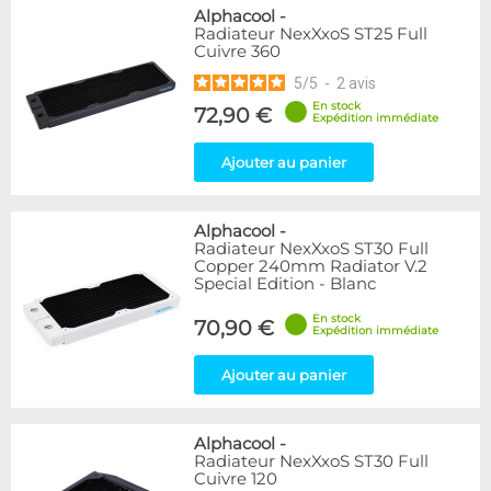
Alphacool
-
Radiateur NexXxoS ST25 Full
Cuivre 360
5
/
5
-
2
avis
En stock
72,90 €
Expédition immédiate
Ajouter au panier
Alphacool
-
Radiateur NexXxoS ST30 Full
Copper 240mm Radiator V.2
Special Edition - Blanc
En stock
70,90 €
Expédition immédiate
Ajouter au panier
Alphacool
-
Radiateur NexXxoS ST30 Full
Cuivre 120