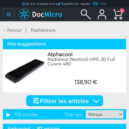
FR
/
EN
26 ans d'expérience
Expédition rapide
0
Retour
Radiateurs
Nos suggestions
Alphacool
Radiateur NexXxoS HPE-30 Full
Cuivre 480
138,90 €
Filtrer les articles
Filtrer
les
articles
178 articles
Trier par
Catégorie
Alphacool – 87 articles