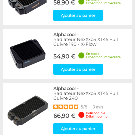
58,90 €
Expédition immédiate
Ajouter au panier
Alphacool
-
Radiateur NexXxoS XT45 Full
Cuivre 140 - X-Flow
En stock
54,90 €
Expédition immédiate
Ajouter au panier
Alphacool
-
Radiateur NexXxoS XT45 Full
Cuivre 240
5
/
5
-
3
avis
Indisponible
66,90 €
Délai inconnu
Ajouter au panier