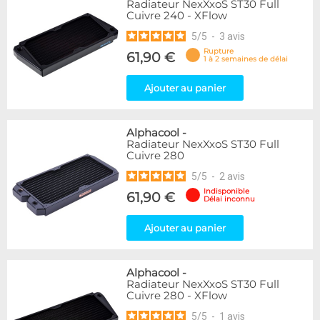
Radiateur NexXxoS ST30 Full
Cuivre 240 - XFlow
5
/
5
-
3
avis
Rupture
61,90 €
1 à 2 semaines de délai
Ajouter au panier
Alphacool
-
Radiateur NexXxoS ST30 Full
Cuivre 280
5
/
5
-
2
avis
Indisponible
61,90 €
Délai inconnu
Ajouter au panier
Alphacool
-
Radiateur NexXxoS ST30 Full
Cuivre 280 - XFlow
5
/
5
-
1
avis