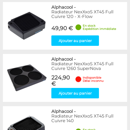
Alphacool
-
Radiateur NexXxoS XT45 Full
Cuivre 120 - X-Flow
En stock
49,90 €
Expédition immédiate
Ajouter au panier
Alphacool
-
Radiateur NexXxoS XT45 Full
Cuivre 1260 SuperNova
224,90
Indisponible
Délai inconnu
€
Ajouter au panier
Alphacool
-
Radiateur NexXxoS XT45 Full
Cuivre 140
En stock