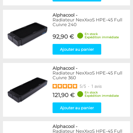
Alphacool
-
Radiateur NexXxoS HPE-45 Full
Cuivre 240
En stock
92,90 €
Expédition immédiate
Ajouter au panier
Alphacool
-
Radiateur NexXxoS HPE-45 Full
Cuivre 360
5
/
5
-
1
avis
En stock
121,90 €
Expédition immédiate
Ajouter au panier
Alphacool
-
Radiateur NexXxoS HPE-45 Full