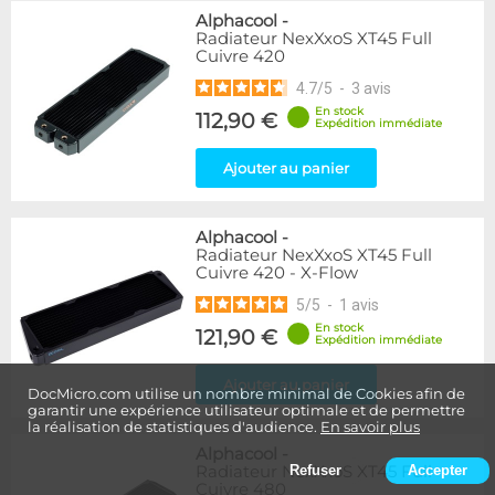
Alphacool
-
Radiateur NexXxoS XT45 Full
Cuivre 420
4.7
/
5
-
3
avis
En stock
112,90 €
Expédition immédiate
Ajouter au panier
Alphacool
-
Radiateur NexXxoS XT45 Full
Cuivre 420 - X-Flow
5
/
5
-
1
avis
En stock
121,90 €
Expédition immédiate
Ajouter au panier
DocMicro.com utilise un nombre minimal de Cookies afin de
garantir une expérience utilisateur optimale et de permettre
la réalisation de statistiques d'audience.
En savoir plus
Alphacool
-
Radiateur NexXxoS XT45 Full
Refuser
Accepter
Cuivre 480