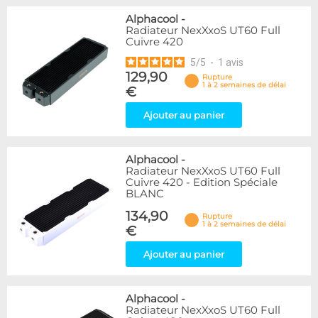
Alphacool
-
Radiateur NexXxoS UT60 Full
Cuivre 420
5
/
5
-
1
avis
129,90
Rupture
1 à 2 semaines de délai
€
Ajouter au panier
Alphacool
-
Radiateur NexXxoS UT60 Full
Cuivre 420 - Edition Spéciale
BLANC
134,90
Rupture
1 à 2 semaines de délai
€
Ajouter au panier
Alphacool
-
Radiateur NexXxoS UT60 Full