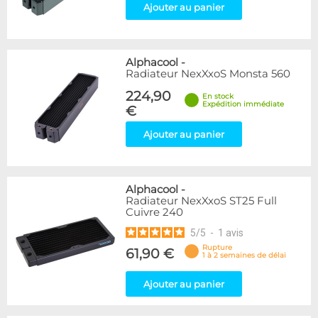
Ajouter au panier
Alphacool
-
Radiateur NexXxoS Monsta 560
224,90
En stock
Expédition immédiate
€
Ajouter au panier
Alphacool
-
Radiateur NexXxoS ST25 Full
Cuivre 240
5
/
5
-
1
avis
Rupture
61,90 €
1 à 2 semaines de délai
Ajouter au panier