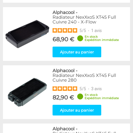
Alphacool
-
Radiateur NexXxoS XT45 Full
Cuivre 240 - X-Flow
5
/
5
-
1
avis
En stock
68,90 €
Expédition immédiate
Ajouter au panier
Alphacool
-
Radiateur NexXxoS XT45 Full
Cuivre 280
5
/
5
-
3
avis
En stock
82,90 €
Expédition immédiate
Ajouter au panier
Alphacool
-