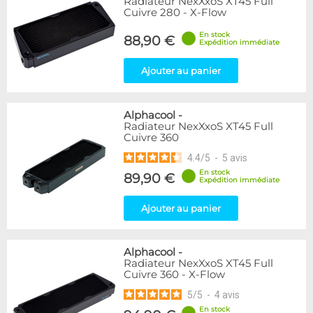
Radiateur NexXxoS XT45 Full
Cuivre 280 - X-Flow
En stock
88,90 €
Expédition immédiate
Ajouter au panier
Alphacool
-
Radiateur NexXxoS XT45 Full
Cuivre 360
4.4
/
5
-
5
avis
En stock
89,90 €
Expédition immédiate
Ajouter au panier
Alphacool
-
Radiateur NexXxoS XT45 Full
Cuivre 360 - X-Flow
5
/
5
-
4
avis
En stock