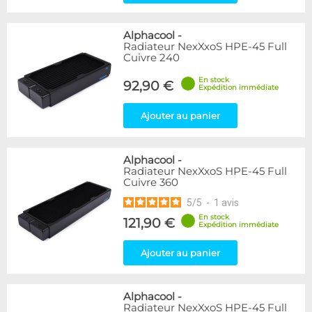
Alphacool
-
Radiateur NexXxoS HPE-45 Full
Cuivre 240
En stock
92,90 €
Expédition immédiate
Ajouter au panier
Alphacool
-
Radiateur NexXxoS HPE-45 Full
Cuivre 360
5
/
5
-
1
avis
En stock
121,90 €
Expédition immédiate
Ajouter au panier
Alphacool
-
Radiateur NexXxoS HPE-45 Full