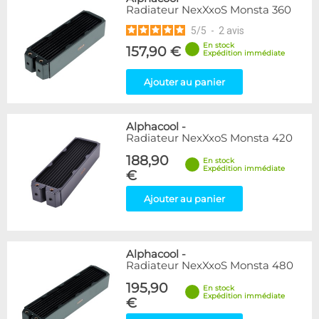
Radiateur NexXxoS Monsta 360
5
/
5
-
2
avis
En stock
157,90 €
Expédition immédiate
Ajouter au panier
Alphacool
-
Radiateur NexXxoS Monsta 420
188,90
En stock
Expédition immédiate
€
Ajouter au panier
Alphacool
-
Radiateur NexXxoS Monsta 480
195,90
En stock
Expédition immédiate
€