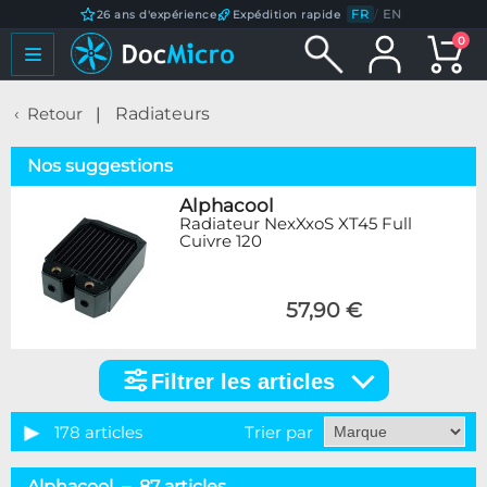
FR
/
EN
26 ans d'expérience
Expédition rapide
0
Retour
Radiateurs
Nos suggestions
Alphacool
Radiateur NexXxoS XT45 Full
Cuivre 120
57,90 €
Filtrer les articles
Filtrer
les
articles
178 articles
Trier par
Catégorie
Alphacool – 87 articles