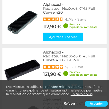
Alphacool
-
Radiateur NexXxoS XT45 Full
Cuivre 420
4.7
/
5
-
3
avis
En stock
112,90 €
Expédition immédiate
Ajouter au panier
Alphacool
-
Radiateur NexXxoS XT45 Full
Cuivre 420 - X-Flow
5
/
5
-
1
avis
En stock
121,90 €
Expédition immédiate
Ajouter au panier
DocMicro.com utilise un nombre minimal de Cookies afin de
garantir une expérience utilisateur optimale et de permettre
la réalisation de statistiques d'audience.
En savoir plus
Alphacool
-
Radiateur NexXxoS XT45 Full
Refuser
Accepter
Cuivre 480