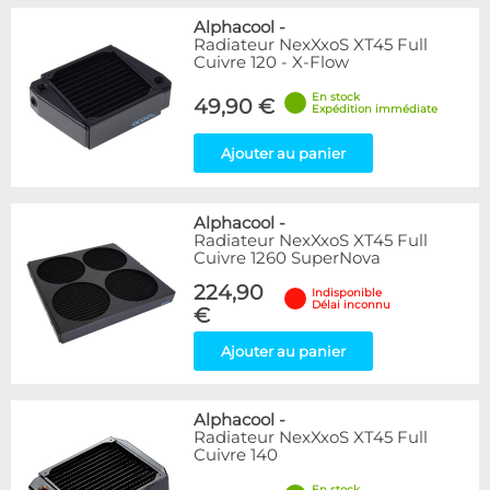
Alphacool
-
Radiateur NexXxoS XT45 Full
Cuivre 120 - X-Flow
En stock
49,90 €
Expédition immédiate
Ajouter au panier
Alphacool
-
Radiateur NexXxoS XT45 Full
Cuivre 1260 SuperNova
224,90
Indisponible
Délai inconnu
€
Ajouter au panier
Alphacool
-
Radiateur NexXxoS XT45 Full
Cuivre 140
En stock