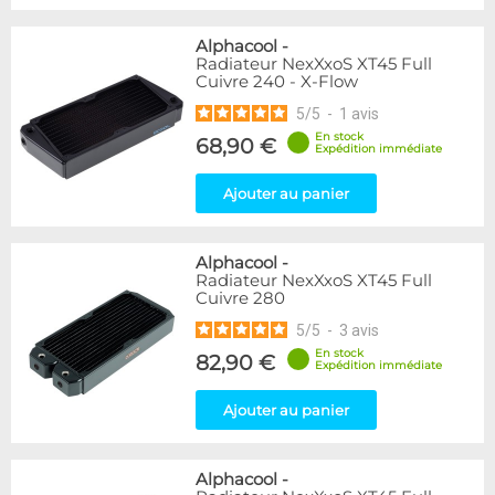
Alphacool
-
Radiateur NexXxoS XT45 Full
Cuivre 240 - X-Flow
5
/
5
-
1
avis
En stock
68,90 €
Expédition immédiate
Ajouter au panier
Alphacool
-
Radiateur NexXxoS XT45 Full
Cuivre 280
5
/
5
-
3
avis
En stock
82,90 €
Expédition immédiate
Ajouter au panier
Alphacool
-