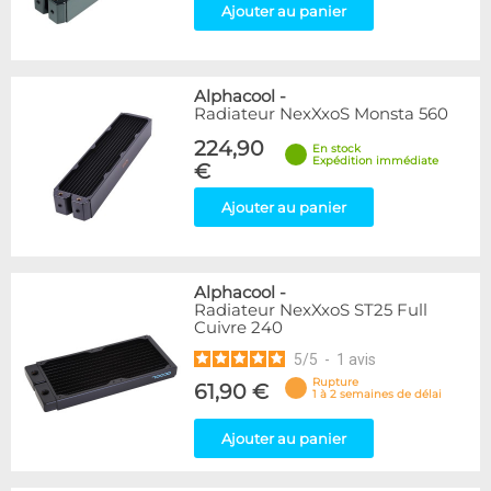
Ajouter au panier
Alphacool
-
Radiateur NexXxoS Monsta 560
224,90
En stock
Expédition immédiate
€
Ajouter au panier
Alphacool
-
Radiateur NexXxoS ST25 Full
Cuivre 240
5
/
5
-
1
avis
Rupture
61,90 €
1 à 2 semaines de délai
Ajouter au panier