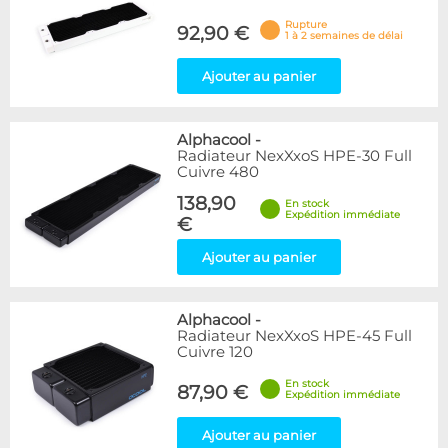
Rupture
92,90 €
1 à 2 semaines de délai
Ajouter au panier
Alphacool
-
Radiateur NexXxoS HPE-30 Full
Cuivre 480
138,90
En stock
Expédition immédiate
€
Ajouter au panier
Alphacool
-
Radiateur NexXxoS HPE-45 Full
Cuivre 120
En stock
87,90 €
Expédition immédiate
Ajouter au panier