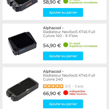
58,90 €
Expédition immédiate
Ajouter au panier
Alphacool
-
Radiateur NexXxoS XT45 Full
Cuivre 140 - X-Flow
En stock
54,90 €
Expédition immédiate
Ajouter au panier
Alphacool
-
Radiateur NexXxoS XT45 Full
Cuivre 240
5
/
5
-
3
avis
Indisponible
66,90 €
Délai inconnu
Ajouter au panier