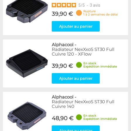
5
/
5
-
3
avis
Rupture
39,90 €
1 à 2 semaines de délai
Ajouter au panier
Alphacool
-
Radiateur NexXxoS ST30 Full
Cuivre 120 - XFlow
En stock
39,90 €
Expédition immédiate
Ajouter au panier
Alphacool
-
Radiateur NexXxoS ST30 Full
Cuivre 140
En stock
48,90 €
Expédition immédiate
Ajouter au panier