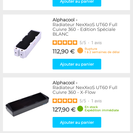
Ajouter au panier
Alphacool
-
Radiateur NexXxoS UT60 Full
Cuivre 360 - Edition Spéciale
BLANC
5
/
5
-
1
avis
Rupture
112,90 €
1 à 2 semaines de délai
Ajouter au panier
Alphacool
-
Radiateur NexXxoS UT60 Full
Cuivre 360 - X-Flow
5
/
5
-
1
avis
En stock
127,90 €
Expédition immédiate
Ajouter au panier