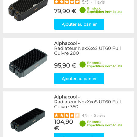
5
/
5
-
1
avis
En stock
79,90 €
Expédition immédiate
Ajouter au panier
Alphacool
-
Radiateur NexXxoS UT60 Full
Cuivre 280
En stock
95,90 €
Expédition immédiate
Ajouter au panier
Alphacool
-
Radiateur NexXxoS UT60 Full
Cuivre 360
4
/
5
-
3
avis
104,90
En stock
Expédition immédiate
€