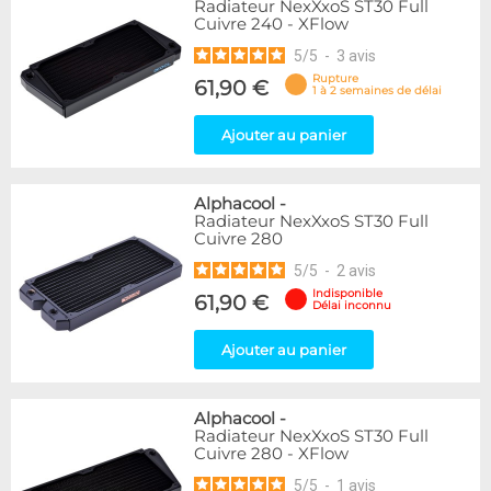
Radiateur NexXxoS ST30 Full
Cuivre 240 - XFlow
5
/
5
-
3
avis
Rupture
61,90 €
1 à 2 semaines de délai
Ajouter au panier
Alphacool
-
Radiateur NexXxoS ST30 Full
Cuivre 280
5
/
5
-
2
avis
Indisponible
61,90 €
Délai inconnu
Ajouter au panier
Alphacool
-
Radiateur NexXxoS ST30 Full
Cuivre 280 - XFlow
5
/
5
-
1
avis