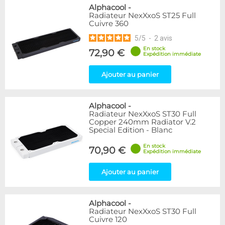
Alphacool
-
Radiateur NexXxoS ST25 Full
Cuivre 360
5
/
5
-
2
avis
En stock
72,90 €
Expédition immédiate
Ajouter au panier
Alphacool
-
Radiateur NexXxoS ST30 Full
Copper 240mm Radiator V.2
Special Edition - Blanc
En stock
70,90 €
Expédition immédiate
Ajouter au panier
Alphacool
-
Radiateur NexXxoS ST30 Full
Cuivre 120