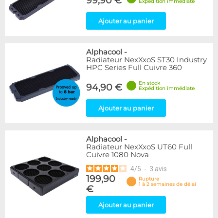
99,90 €
Expédition immédiate
Ajouter au panier
Alphacool
-
Radiateur NexXxoS ST30 Industry
HPC Series Full Cuivre 360
En stock
94,90 €
Expédition immédiate
Ajouter au panier
Alphacool
-
Radiateur NexXxoS UT60 Full
Cuivre 1080 Nova
4
/
5
-
3
avis
199,90
Rupture
1 à 2 semaines de délai
€
Ajouter au panier