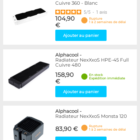
Cuivre 360 - Blanc
5
/
5
-
1
avis
104,90
Rupture
1 à 2 semaines de délai
€
Ajouter au panier
Alphacool
-
Radiateur NexXxoS HPE-45 Full
Cuivre 480
158,90
En stock
Expédition immédiate
€
Ajouter au panier
Alphacool
-
Radiateur NexXxoS Monsta 120
Rupture
83,90 €
1 à 2 semaines de délai