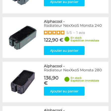
Ajouter au panier
Alphacool
-
Radiateur NexXxoS Monsta 240
5
/
5
-
1
avis
En stock
122,90 €
Expédition immédiate
Ajouter au panier
Alphacool
-
Radiateur NexXxoS Monsta 280
136,90
En stock
Expédition immédiate
€
Ajouter au panier
Alphacool
-