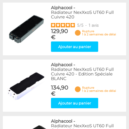
Alphacool
-
Radiateur NexXxoS UT60 Full
Cuivre 420
5
/
5
-
1
avis
129,90
Rupture
1 à 2 semaines de délai
€
Ajouter au panier
Alphacool
-
Radiateur NexXxoS UT60 Full
Cuivre 420 - Edition Spéciale
BLANC
134,90
Rupture
1 à 2 semaines de délai
€
Ajouter au panier
Alphacool
-
Radiateur NexXxoS UT60 Full