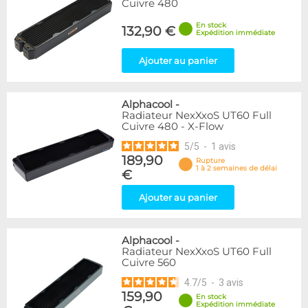
Cuivre 480
En stock
132,90 €
Expédition immédiate
Ajouter au panier
Alphacool
-
Radiateur NexXxoS UT60 Full
Cuivre 480 - X-Flow
5
/
5
-
1
avis
189,90
Rupture
1 à 2 semaines de délai
€
Ajouter au panier
Alphacool
-
Radiateur NexXxoS UT60 Full
Cuivre 560
4.7
/
5
-
3
avis
159,90
En stock
Expédition immédiate