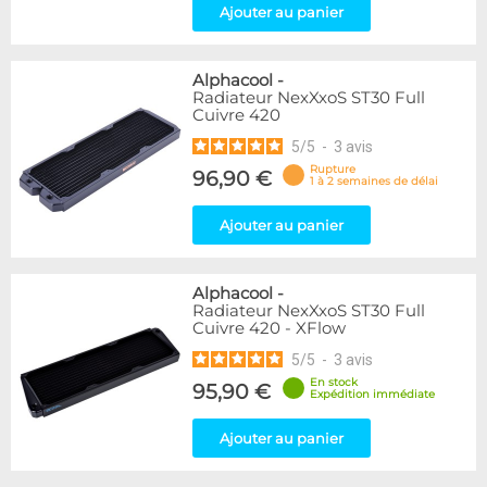
Ajouter au panier
Alphacool
-
Radiateur NexXxoS ST30 Full
Cuivre 420
5
/
5
-
3
avis
Rupture
96,90 €
1 à 2 semaines de délai
Ajouter au panier
Alphacool
-
Radiateur NexXxoS ST30 Full
Cuivre 420 - XFlow
5
/
5
-
3
avis
En stock
95,90 €
Expédition immédiate
Ajouter au panier