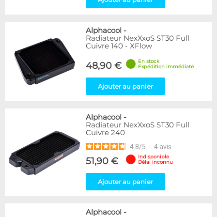
Alphacool
-
Radiateur NexXxoS ST30 Full
Cuivre 140 - XFlow
En stock
48,90 €
Expédition immédiate
Ajouter au panier
Alphacool
-
Radiateur NexXxoS ST30 Full
Cuivre 240
4.8
/
5
-
4
avis
Indisponible
51,90 €
Délai inconnu
Ajouter au panier
Alphacool
-