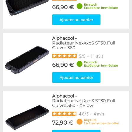
En stock
66,90 €
Expédition immédiate
Ajouter au panier
Alphacool
-
Radiateur NexXxoS ST30 Full
Cuivre 360
5
/
5
-
11
avis
En stock
66,90 €
Expédition immédiate
Ajouter au panier
Alphacool
-
Radiateur NexXxoS ST30 Full
Cuivre 360 - XFlow
4.8
/
5
-
4
avis
Rupture
72,90 €
1 à 2 semaines de délai