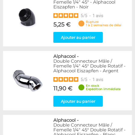
Femelle 1/4" 45° - Alphacool
Eiszapfen - Noir
5
/
5
-
1
avis
Rupture
5,25 €
1 à 2 semaines de délai
Ajouter au panier
Alphacool
-
Double Connecteur Mâle /
Femelle 1/4" 45° Double Rotatif -
Alphacool Eiszapfen - Argent
5
/
5
-
1
avis
En stock
11,90 €
Expédition immédiate
Ajouter au panier
Alphacool
-
Double Connecteur Mâle /
Femelle 1/4" 45° Double Rotatif -
Alphacool Eiszapfen - Blanc