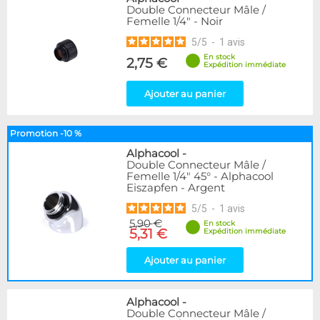
Double Connecteur Mâle /
Femelle 1/4" - Noir
5
/
5
-
1
avis
En stock
2,75 €
Expédition immédiate
Ajouter au panier
Promotion -10 %
Alphacool
-
Double Connecteur Mâle /
Femelle 1/4" 45° - Alphacool
Eiszapfen - Argent
5
/
5
-
1
avis
5,90 €
En stock
5,31 €
Expédition immédiate
Ajouter au panier
Alphacool
-
Double Connecteur Mâle /