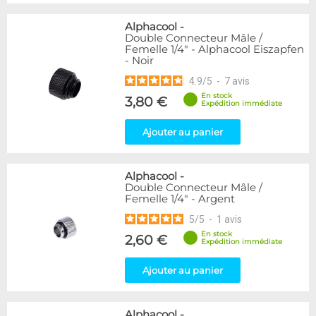
Alphacool
-
Double Connecteur Mâle /
Femelle 1/4" - Alphacool Eiszapfen
- Noir
4.9
/
5
-
7
avis
En stock
3,80 €
Expédition immédiate
Ajouter au panier
Alphacool
-
Double Connecteur Mâle /
Femelle 1/4" - Argent
5
/
5
-
1
avis
En stock
2,60 €
Expédition immédiate
Ajouter au panier
Alphacool
-