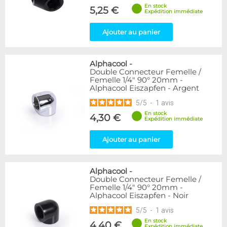
En stock
5,25 €
Expédition immédiate
Ajouter au panier
Alphacool
-
Double Connecteur Femelle /
Femelle 1/4" 90° 20mm -
Alphacool Eiszapfen - Argent
5
/
5
-
1
avis
En stock
4,30 €
Expédition immédiate
Ajouter au panier
Alphacool
-
Double Connecteur Femelle /
Femelle 1/4" 90° 20mm -
Alphacool Eiszapfen - Noir
5
/
5
-
1
avis
En stock
4,40 €
Expédition immédiate