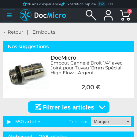
FR
/
EN
26 ans d'expérience
Expédition rapide
0
Retour
Embouts
Nos suggestions
DocMicro
Embout Cannelé Droit 1/4" avec
Joint pour Tuyau 13mm Spécial
High Flow - Argent
2,00 €
Filtrer les articles
Filtrer
les
articles
580 articles
Trier par
Catégorie
Alphacool – 248 articles