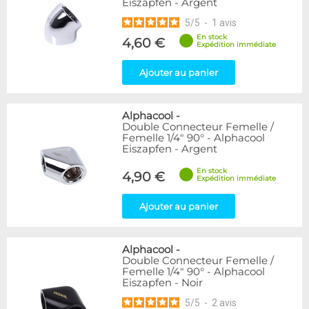
Eiszapfen - Argent
5
/
5
-
1
avis
En stock
4,60 €
Expédition immédiate
Ajouter au panier
Alphacool
-
Double Connecteur Femelle /
Femelle 1/4" 90° - Alphacool
Eiszapfen - Argent
En stock
4,90 €
Expédition immédiate
Ajouter au panier
Alphacool
-
Double Connecteur Femelle /
Femelle 1/4" 90° - Alphacool
Eiszapfen - Noir
5
/
5
-
2
avis