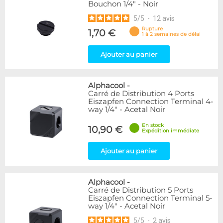
Bouchon 1/4" - Noir
5
/
5
-
12
avis
Rupture
1,70 €
1 à 2 semaines de délai
Ajouter au panier
Alphacool
-
Carré de Distribution 4 Ports
Eiszapfen Connection Terminal 4-
way 1/4" - Acetal Noir
En stock
10,90 €
Expédition immédiate
Ajouter au panier
Alphacool
-
Carré de Distribution 5 Ports
Eiszapfen Connection Terminal 5-
way 1/4" - Acetal Noir
5
/
5
-
2
avis