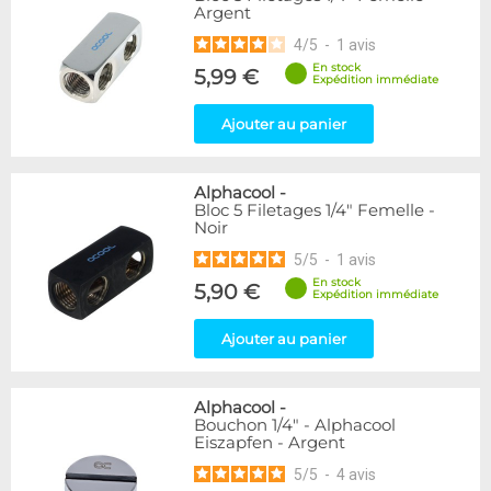
Argent
216
Argent
Bleu
2
4
/
5
-
1
avis
Or
1
En stock
5,99 €
Rouge
2
Expédition immédiate
Vert
5
Ajouter au panier
Violet
4
Couleur
Alphacool
-
Blanc
36
Bloc 5 Filetages 1/4" Femelle -
Noir
Noir/Nickel
28
5
/
5
-
1
avis
Couleur
En stock
5,90 €
Expédition immédiate
Noir
236
Plexi
2
Ajouter au panier
Forme
Coudé 45°
39
Alphacool
-
Bouchon 1/4" - Alphacool
Droit
280
Eiszapfen - Argent
Raccord en Y
5
5
/
5
-
4
avis