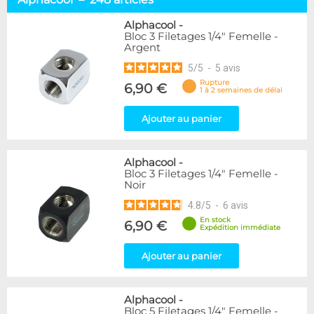
Embouts tuyaux souples
114
Embouts tubes rigides
110
Alphacool
-
Bloc 3 Filetages 1/4" Femelle -
Embouts Cannelés
18
Argent
Adaptateurs
338
5
/
5
-
5
avis
Marque
Rupture
6,90 €
1 à 2 semaines de délai
Alphacool
248
DocMicro
52
Ajouter au panier
BARROW
55
Bykski
3
Alphacool
-
Cooling.fr
10
Bloc 3 Filetages 1/4" Femelle -
EK Water Blocks
142
Noir
KooLance
18
4.8
/
5
-
6
avis
Monsoon
9
En stock
6,90 €
Nanoxia
2
Expédition immédiate
PrimoChill
1
Thermal Grizzly
Ajouter au panier
9
XSPC
31
Alphacool
-
Couleur
Bloc 5 Filetages 1/4" Femelle -