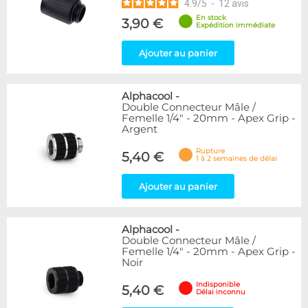
4.9
/
5
-
12
avis
En stock
3,90 €
Expédition immédiate
Ajouter au panier
Alphacool
-
Double Connecteur Mâle /
Femelle 1/4" - 20mm - Apex Grip -
Argent
Rupture
5,40 €
1 à 2 semaines de délai
Ajouter au panier
Alphacool
-
Double Connecteur Mâle /
Femelle 1/4" - 20mm - Apex Grip -
Noir
Indisponible
5,40 €
Délai inconnu