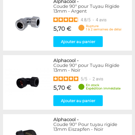
Alphacool
-
Coude 90° pour Tuyau Rigide
13mm - Argent
4.8
/
5
-
4
avis
Rupture
5,70 €
1 à 2 semaines de délai
Ajouter au panier
Alphacool
-
Coude 90° pour Tuyau Rigide
13mm - Noir
5
/
5
-
2
avis
En stock
5,70 €
Expédition immédiate
Ajouter au panier
Alphacool
-
Coude 90° Pour tuyau rigide
13mm Eiszapfen - Noir