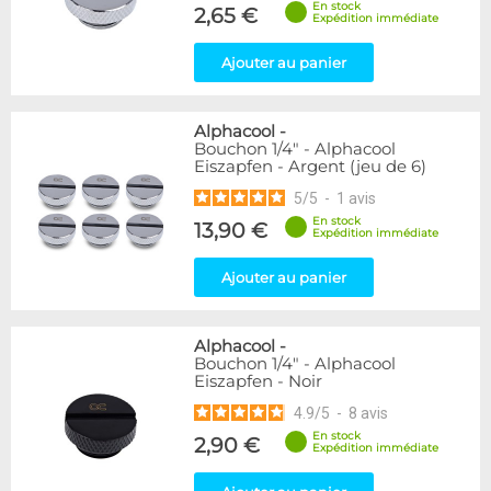
En stock
Forme
2,65 €
Expédition immédiate
Coudé 60°
1
Ajouter au panier
Genre
Femelle
24
Alphacool
-
Femelle / Femelle
53
Bouchon 1/4" - Alphacool
Mâle
61
Eiszapfen - Argent (jeu de 6)
Mâle / Femelle
120
5
/
5
-
1
avis
Mâle / Mâle
44
En stock
13,90 €
Expédition immédiate
Filetage
Ajouter au panier
1/4"
153
1/8"
1
Alphacool
-
Forme
Bouchon 1/4" - Alphacool
Eiszapfen - Noir
Adaptateur
4
Bouchon
12
4.9
/
5
-
8
avis
Carré
4
En stock
2,90 €
Expédition immédiate
Coudé 30°
2
Coudé 90°
94