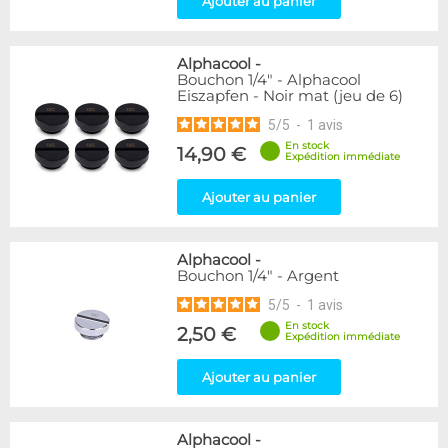
Ajouter au panier
Passe cloison
8
Raccord autobloquant
1
Raccord en T
5
Alphacool
-
Bouchon 1/4" - Alphacool
Eiszapfen - Noir mat (jeu de 6)
Disponibilité / Promotions
5
/
5
-
1
avis
Articles en stock
Articles en promotions
En stock
14,90 €
Expédition immédiate
Appliquer
Ajouter au panier
Alphacool
-
Bouchon 1/4" - Argent
5
/
5
-
1
avis
En stock
2,50 €
Expédition immédiate
Ajouter au panier
Alphacool
-