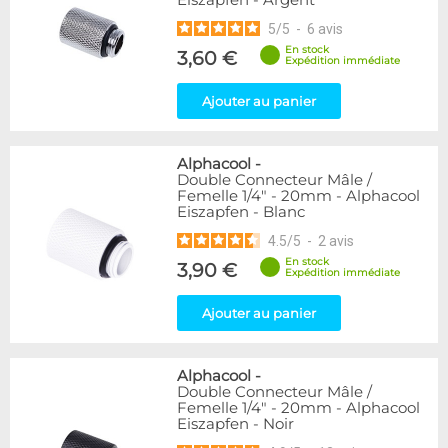
Eiszapfen - Argent
5
/
5
-
6
avis
En stock
3,60 €
Expédition immédiate
Ajouter au panier
Alphacool
-
Double Connecteur Mâle /
Femelle 1/4" - 20mm - Alphacool
Eiszapfen - Blanc
4.5
/
5
-
2
avis
En stock
3,90 €
Expédition immédiate
Ajouter au panier
Alphacool
-
Double Connecteur Mâle /
Femelle 1/4" - 20mm - Alphacool
Eiszapfen - Noir