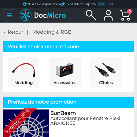
FR
/
EN
26 ans d'expérience
Expédition rapide
0
Retour
Modding & RGB
Veuillez choisir une catégorie
Modding
Accessoires
Câbles
Profitez de notre promotion
Promo - 50%
SunBeam
Autocollant pour Fenêtre Plexi
ARAIGNEE