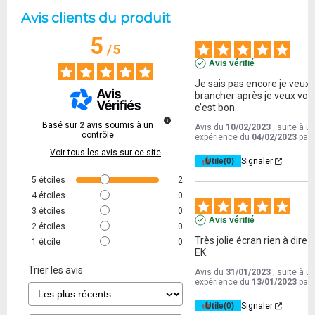
Avis clients du produit
5
/
5
Avis vérifié
Je sais pas encore je veux 
brancher après je veux voir s
c'est bon..
Basé sur
2
avis soumis à un
Avis du
10/02/2023
, suite à u
contrôle
expérience du
04/02/2023
par
Voir tous les avis sur ce site
Utile
(0)
Signaler
5
étoiles
2
4
étoiles
0
3
étoiles
0
Avis vérifié
2
étoiles
0
Très jolie écran rien à dire t
1
étoile
0
EK.
Trier les avis
Avis du
31/01/2023
, suite à u
expérience du
13/01/2023
par
Utile
(0)
Signaler