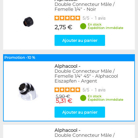
Double Connecteur Mâle /
Femelle 1/4" - Noir
5
/
5
-
1
avis
En stock
2,75 €
Expédition immédiate
Ajouter au panier
Promotion -10 %
Alphacool
-
Double Connecteur Mâle /
Femelle 1/4" 45° - Alphacool
Eiszapfen - Argent
5
/
5
-
1
avis
5,90 €
En stock
5,31 €
Expédition immédiate
Ajouter au panier
Alphacool
-
Double Connecteur Mâle /