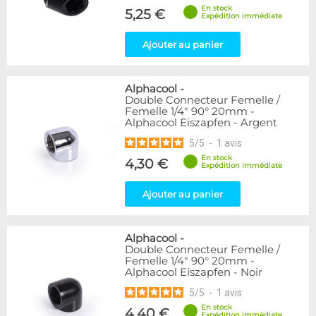
En stock
5,25 €
Expédition immédiate
Ajouter au panier
Alphacool
-
Double Connecteur Femelle /
Femelle 1/4" 90° 20mm -
Alphacool Eiszapfen - Argent
5
/
5
-
1
avis
En stock
4,30 €
Expédition immédiate
Ajouter au panier
Alphacool
-
Double Connecteur Femelle /
Femelle 1/4" 90° 20mm -
Alphacool Eiszapfen - Noir
5
/
5
-
1
avis
En stock
4,40 €
Expédition immédiate