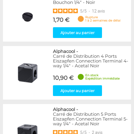
Bouchon 1/4" - Noir
5
/
5
-
12
avis
Rupture
1,70 €
1 à 2 semaines de délai
Ajouter au panier
Alphacool
-
Carré de Distribution 4 Ports
Eiszapfen Connection Terminal 4-
way 1/4" - Acetal Noir
En stock
10,90 €
Expédition immédiate
Ajouter au panier
Alphacool
-
Carré de Distribution 5 Ports
Eiszapfen Connection Terminal 5-
way 1/4" - Acetal Noir
5
/
5
-
2
avis