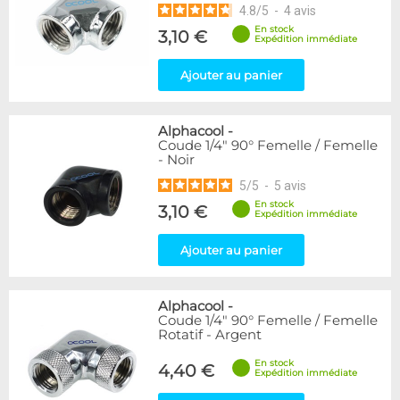
4.8
/
5
-
4
avis
En stock
3,10 €
Expédition immédiate
Ajouter au panier
Alphacool
-
Coude 1/4" 90° Femelle / Femelle
- Noir
5
/
5
-
5
avis
En stock
3,10 €
Expédition immédiate
Ajouter au panier
Alphacool
-
Coude 1/4" 90° Femelle / Femelle
Rotatif - Argent
En stock
4,40 €
Expédition immédiate