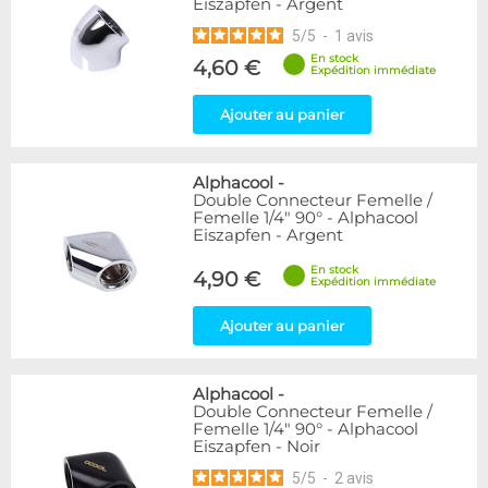
Eiszapfen - Argent
5
/
5
-
1
avis
En stock
4,60 €
Expédition immédiate
Ajouter au panier
Alphacool
-
Double Connecteur Femelle /
Femelle 1/4" 90° - Alphacool
Eiszapfen - Argent
En stock
4,90 €
Expédition immédiate
Ajouter au panier
Alphacool
-
Double Connecteur Femelle /
Femelle 1/4" 90° - Alphacool
Eiszapfen - Noir
5
/
5
-
2
avis