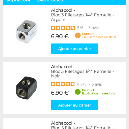
Embouts tuyaux souples
114
Embouts tubes rigides
110
Alphacool
-
Bloc 3 Filetages 1/4" Femelle -
Embouts Cannelés
18
Argent
Adaptateurs
338
5
/
5
-
5
avis
Marque
Rupture
6,90 €
1 à 2 semaines de délai
Alphacool
248
DocMicro
52
Ajouter au panier
BARROW
55
Bykski
3
Alphacool
-
Cooling.fr
10
Bloc 3 Filetages 1/4" Femelle -
EK Water Blocks
142
Noir
KooLance
18
4.8
/
5
-
5
avis
Monsoon
9
En stock
6,90 €
Nanoxia
2
Expédition immédiate
PrimoChill
1
Thermal Grizzly
Ajouter au panier
9
XSPC
31
Alphacool
-
Couleur
Bloc 5 Filetages 1/4" Femelle -