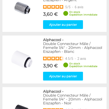
Eiszapfen - Argent
5
/
5
-
6
avis
En stock
3,60 €
Expédition immédiate
Ajouter au panier
Alphacool
-
Double Connecteur Mâle /
Femelle 1/4" - 20mm - Alphacool
Eiszapfen - Blanc
4.5
/
5
-
2
avis
En stock
3,90 €
Expédition immédiate
Ajouter au panier
Alphacool
-
Double Connecteur Mâle /
Femelle 1/4" - 20mm - Alphacool
Eiszapfen - Noir