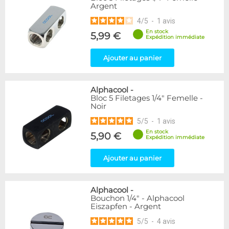
Argent
216
Argent
Bleu
2
4
/
5
-
1
avis
Or
1
En stock
5,99 €
Rouge
2
Expédition immédiate
Vert
5
Ajouter au panier
Violet
4
Couleur
Alphacool
-
Blanc
36
Bloc 5 Filetages 1/4" Femelle -
Noir
Couleur
5
/
5
-
1
avis
Noir
236
En stock
5,90 €
Expédition immédiate
Noir/Nickel
28
Plexi
2
Ajouter au panier
Forme
Coudé 45°
39
Alphacool
-
Bouchon 1/4" - Alphacool
Coudé 60°
1
Eiszapfen - Argent
Raccord en Y
5
5
/
5
-
4
avis