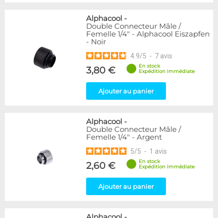
Alphacool
-
Double Connecteur Mâle /
Femelle 1/4" - Alphacool Eiszapfen
- Noir
4.9
/
5
-
7
avis
En stock
3,80 €
Expédition immédiate
Ajouter au panier
Alphacool
-
Double Connecteur Mâle /
Femelle 1/4" - Argent
5
/
5
-
1
avis
En stock
2,60 €
Expédition immédiate
Ajouter au panier
Alphacool
-