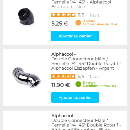
Femelle 1/4" 45° - Alphacool
Eiszapfen - Noir
5
/
5
-
1
avis
Rupture
5,25 €
1 à 2 semaines de délai
Ajouter au panier
Alphacool
-
Double Connecteur Mâle /
Femelle 1/4" 45° Double Rotatif -
Alphacool Eiszapfen - Argent
5
/
5
-
1
avis
En stock
11,90 €
Expédition immédiate
Ajouter au panier
Alphacool
-
Double Connecteur Mâle /
Femelle 1/4" 45° Double Rotatif -
Alphacool Eiszapfen - Blanc