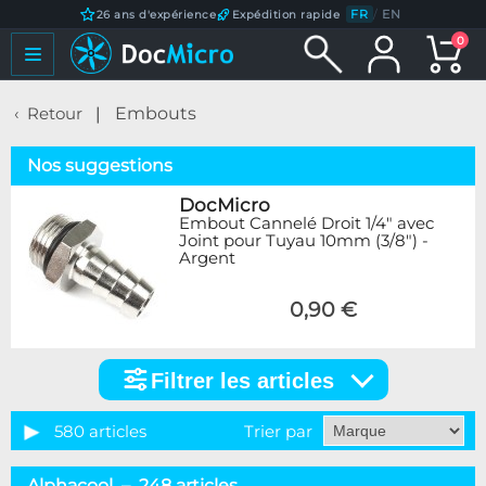
FR
/
EN
26 ans d'expérience
Expédition rapide
0
Retour
Embouts
Nos suggestions
DocMicro
Embout Cannelé Droit 1/4" avec
Joint pour Tuyau 10mm (3/8") -
Argent
0,90 €
Filtrer les articles
Filtrer
les
articles
580 articles
Trier par
Catégorie
Alphacool – 248 articles