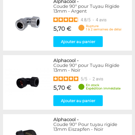
Alphacool
-
Coude 90° pour Tuyau Rigide
13mm - Argent
4.8
/
5
-
4
avis
Rupture
5,70 €
1 à 2 semaines de délai
Ajouter au panier
Alphacool
-
Coude 90° pour Tuyau Rigide
13mm - Noir
5
/
5
-
2
avis
En stock
5,70 €
Expédition immédiate
Ajouter au panier
Alphacool
-
Coude 90° Pour tuyau rigide
13mm Eiszapfen - Noir