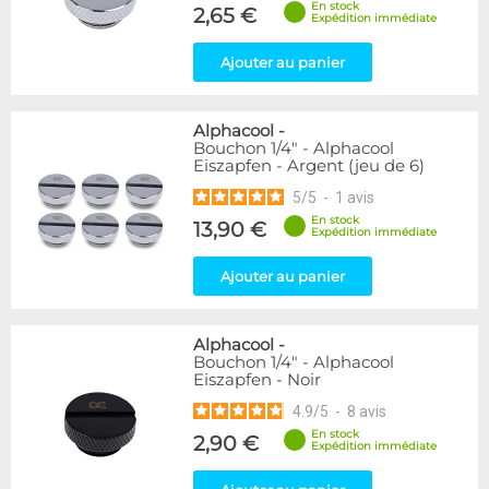
En stock
Forme
2,65 €
Expédition immédiate
Droit
280
Ajouter au panier
Genre
Femelle
24
Alphacool
-
Femelle / Femelle
53
Bouchon 1/4" - Alphacool
Mâle / Femelle
120
Eiszapfen - Argent (jeu de 6)
Mâle / Mâle
44
5
/
5
-
1
avis
En stock
13,90 €
Filetage
Expédition immédiate
1/4"
153
Ajouter au panier
1/8"
1
Forme
Alphacool
-
Adaptateur
4
Bouchon 1/4" - Alphacool
Eiszapfen - Noir
Bouchon
12
Carré
4
4.9
/
5
-
8
avis
Coudé 30°
2
En stock
2,90 €
Expédition immédiate
Coudé 90°
94
Passe cloison
8