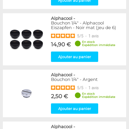
Ajouter au panier
Raccord autobloquant
1
Raccord en T
5
Alphacool
-
Genre
Bouchon 1/4" - Alphacool
Eiszapfen - Noir mat (jeu de 6)
Mâle
61
5
/
5
-
1
avis
Disponibilité / Promotions
En stock
14,90 €
Expédition immédiate
Articles en stock
Articles en promotions
Ajouter au panier
Appliquer
Alphacool
-
Bouchon 1/4" - Argent
5
/
5
-
1
avis
En stock
2,50 €
Expédition immédiate
Ajouter au panier
Alphacool
-