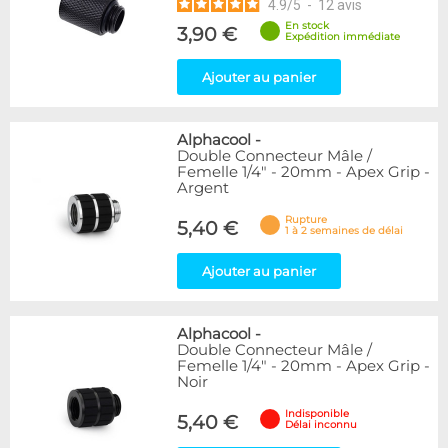
4.9
/
5
-
12
avis
En stock
3,90 €
Expédition immédiate
Ajouter au panier
Alphacool
-
Double Connecteur Mâle /
Femelle 1/4" - 20mm - Apex Grip -
Argent
Rupture
5,40 €
1 à 2 semaines de délai
Ajouter au panier
Alphacool
-
Double Connecteur Mâle /
Femelle 1/4" - 20mm - Apex Grip -
Noir
Indisponible
5,40 €
Délai inconnu