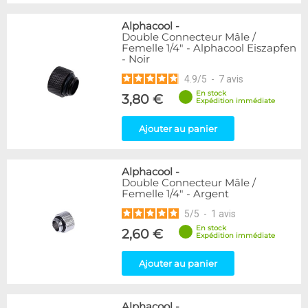
Alphacool
-
Double Connecteur Mâle /
Femelle 1/4" - Alphacool Eiszapfen
- Noir
4.9
/
5
-
7
avis
En stock
3,80 €
Expédition immédiate
Ajouter au panier
Alphacool
-
Double Connecteur Mâle /
Femelle 1/4" - Argent
5
/
5
-
1
avis
En stock
2,60 €
Expédition immédiate
Ajouter au panier
Alphacool
-