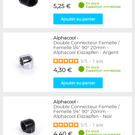
En stock
5,25 €
Expédition immédiate
Ajouter au panier
Alphacool
-
Double Connecteur Femelle /
Femelle 1/4" 90° 20mm -
Alphacool Eiszapfen - Argent
5
/
5
-
1
avis
En stock
4,30 €
Expédition immédiate
Ajouter au panier
Alphacool
-
Double Connecteur Femelle /
Femelle 1/4" 90° 20mm -
Alphacool Eiszapfen - Noir
5
/
5
-
1
avis
En stock
4,40 €
Expédition immédiate