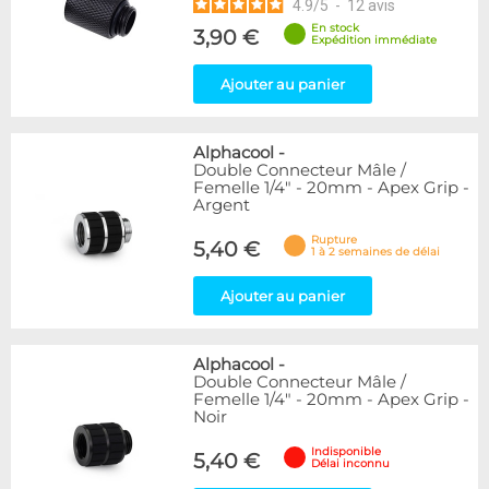
4.9
/
5
-
12
avis
En stock
3,90 €
Expédition immédiate
Ajouter au panier
Alphacool
-
Double Connecteur Mâle /
Femelle 1/4" - 20mm - Apex Grip -
Argent
Rupture
5,40 €
1 à 2 semaines de délai
Ajouter au panier
Alphacool
-
Double Connecteur Mâle /
Femelle 1/4" - 20mm - Apex Grip -
Noir
Indisponible
5,40 €
Délai inconnu