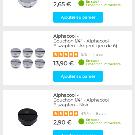
En stock
Forme
2,65 €
Expédition immédiate
Coudé 30°
2
Coudé 45°
39
Ajouter au panier
Genre
Alphacool
-
Femelle
24
Bouchon 1/4" - Alphacool
Femelle / Femelle
53
Eiszapfen - Argent (jeu de 6)
Mâle / Femelle
120
5
/
5
-
1
avis
Mâle / Mâle
44
En stock
13,90 €
Expédition immédiate
Filetage
Ajouter au panier
1/4"
153
1/8"
1
Alphacool
-
Forme
Bouchon 1/4" - Alphacool
Eiszapfen - Noir
Bouchon
12
Carré
4
4.9
/
5
-
8
avis
Coudé 90°
94
En stock
2,90 €
Expédition immédiate
Droit
280
Passe cloison
8