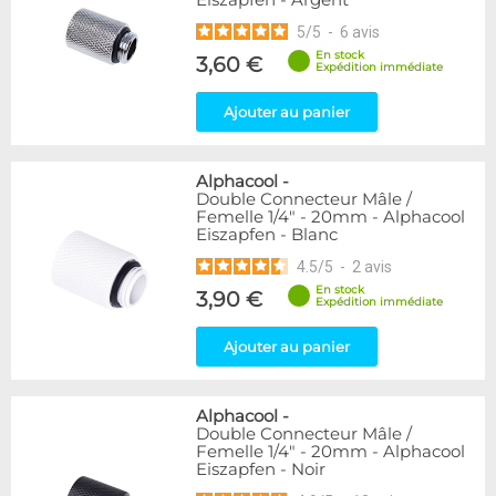
Eiszapfen - Argent
5
/
5
-
6
avis
En stock
3,60 €
Expédition immédiate
Ajouter au panier
Alphacool
-
Double Connecteur Mâle /
Femelle 1/4" - 20mm - Alphacool
Eiszapfen - Blanc
4.5
/
5
-
2
avis
En stock
3,90 €
Expédition immédiate
Ajouter au panier
Alphacool
-
Double Connecteur Mâle /
Femelle 1/4" - 20mm - Alphacool
Eiszapfen - Noir