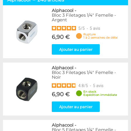
Embouts tuyaux souples
114
Embouts tubes rigides
110
Alphacool
-
Bloc 3 Filetages 1/4" Femelle -
Embouts Cannelés
18
Argent
Adaptateurs
338
5
/
5
-
5
avis
Marque
Rupture
6,90 €
1 à 2 semaines de délai
Alphacool
248
DocMicro
52
Ajouter au panier
BARROW
55
Bykski
3
Alphacool
-
Cooling.fr
10
Bloc 3 Filetages 1/4" Femelle -
EK Water Blocks
142
Noir
KooLance
18
4.8
/
5
-
5
avis
Monsoon
9
En stock
6,90 €
Nanoxia
2
Expédition immédiate
PrimoChill
1
Thermal Grizzly
Ajouter au panier
9
XSPC
31
Alphacool
-
Couleur
Bloc 5 Filetages 1/4" Femelle -