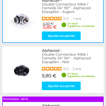
Alphacool
-
Double Connecteur Mâle /
Femelle 1/4" 90° - Alphacool
Eiszapfen - Argent
5
/
5
-
1
avis
6,50 €
En stock
5,85 €
Expédition immédiate
Ajouter au panier
Alphacool
-
Double Connecteur Mâle /
Femelle 1/4" 90° - Alphacool
Eiszapfen - Noir
5
/
5
-
2
avis
En stock
5,90 €
Expédition immédiate
Ajouter au panier
Promotion -43 %
Alphacool
-