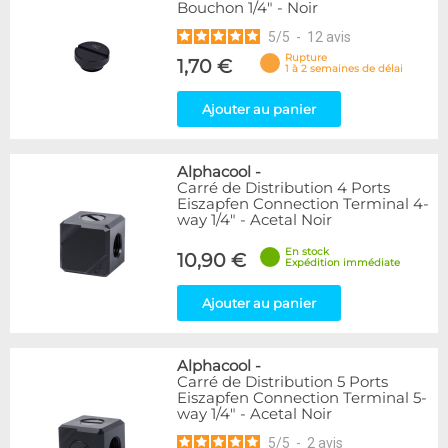
Bouchon 1/4" - Noir
5
/
5
-
12
avis
Rupture
1,70 €
1 à 2 semaines de délai
Ajouter au panier
Alphacool
-
Carré de Distribution 4 Ports
Eiszapfen Connection Terminal 4-
way 1/4" - Acetal Noir
En stock
10,90 €
Expédition immédiate
Ajouter au panier
Alphacool
-
Carré de Distribution 5 Ports
Eiszapfen Connection Terminal 5-
way 1/4" - Acetal Noir
5
/
5
-
2
avis