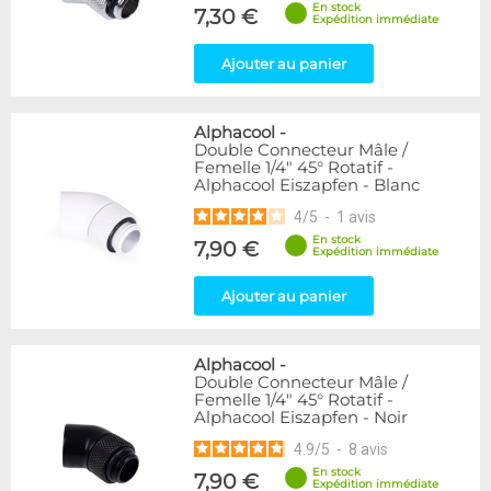
En stock
7,30 €
Expédition immédiate
Ajouter au panier
Alphacool
-
Double Connecteur Mâle /
Femelle 1/4" 45° Rotatif -
Alphacool Eiszapfen - Blanc
4
/
5
-
1
avis
En stock
7,90 €
Expédition immédiate
Ajouter au panier
Alphacool
-
Double Connecteur Mâle /
Femelle 1/4" 45° Rotatif -
Alphacool Eiszapfen - Noir
4.9
/
5
-
8
avis
En stock
7,90 €
Expédition immédiate