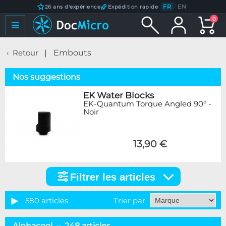
FR
/
EN
26 ans d'expérience
Expédition rapide
0
Retour
Embouts
Nos suggestions
EK Water Blocks
EK-Quantum Torque Angled 90° -
Noir
13,90 €
Filtrer les articles
Filtrer
les
articles
580 articles
Trier par
Catégorie
Alphacool – 248 articles