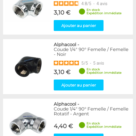
4.8
/
5
-
4
avis
En stock
3,10 €
Expédition immédiate
Ajouter au panier
Alphacool
-
Coude 1/4" 90° Femelle / Femelle
- Noir
5
/
5
-
5
avis
En stock
3,10 €
Expédition immédiate
Ajouter au panier
Alphacool
-
Coude 1/4" 90° Femelle / Femelle
Rotatif - Argent
En stock
4,40 €
Expédition immédiate