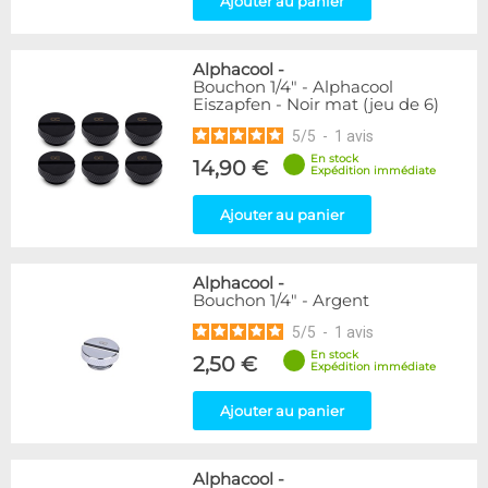
Ajouter au panier
Raccord autobloquant
1
Raccord en T
5
Alphacool
-
Genre
Bouchon 1/4" - Alphacool
Eiszapfen - Noir mat (jeu de 6)
Mâle
61
5
/
5
-
1
avis
Disponibilité / Promotions
En stock
14,90 €
Expédition immédiate
Articles en stock
Articles en promotions
Ajouter au panier
Appliquer
Alphacool
-
Bouchon 1/4" - Argent
5
/
5
-
1
avis
En stock
2,50 €
Expédition immédiate
Ajouter au panier
Alphacool
-