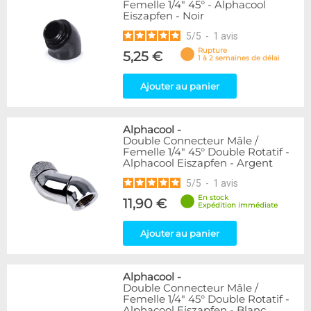
Femelle 1/4" 45° - Alphacool
Eiszapfen - Noir
5
/
5
-
1
avis
Rupture
5,25 €
1 à 2 semaines de délai
Ajouter au panier
Alphacool
-
Double Connecteur Mâle /
Femelle 1/4" 45° Double Rotatif -
Alphacool Eiszapfen - Argent
5
/
5
-
1
avis
En stock
11,90 €
Expédition immédiate
Ajouter au panier
Alphacool
-
Double Connecteur Mâle /
Femelle 1/4" 45° Double Rotatif -
Alphacool Eiszapfen - Blanc