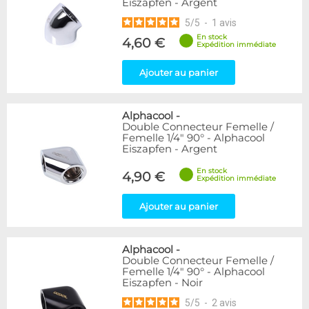
Eiszapfen - Argent
5
/
5
-
1
avis
En stock
4,60 €
Expédition immédiate
Ajouter au panier
Alphacool
-
Double Connecteur Femelle /
Femelle 1/4" 90° - Alphacool
Eiszapfen - Argent
En stock
4,90 €
Expédition immédiate
Ajouter au panier
Alphacool
-
Double Connecteur Femelle /
Femelle 1/4" 90° - Alphacool
Eiszapfen - Noir
5
/
5
-
2
avis