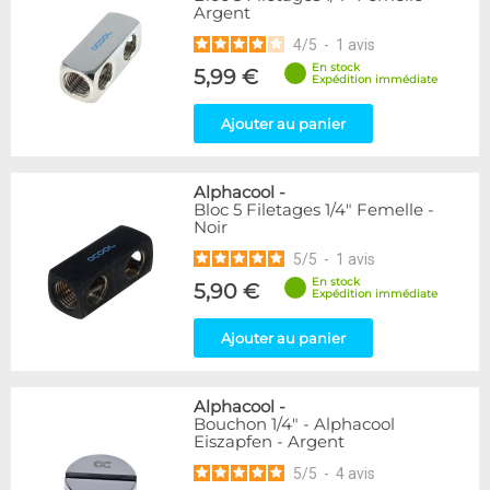
Argent
216
Argent
Blanc
36
4
/
5
-
1
avis
Noir/Nickel
28
En stock
5,99 €
Plexi
2
Expédition immédiate
Ajouter au panier
Couleur
Bleu
2
Or
1
Alphacool
-
Rouge
2
Bloc 5 Filetages 1/4" Femelle -
Noir
Vert
5
Violet
4
5
/
5
-
1
avis
En stock
5,90 €
Expédition immédiate
Couleur
Noir
236
Ajouter au panier
Forme
Adaptateur
4
Alphacool
-
Bouchon 1/4" - Alphacool
Coudé 60°
1
Eiszapfen - Argent
Raccord en Y
5
5
/
5
-
4
avis