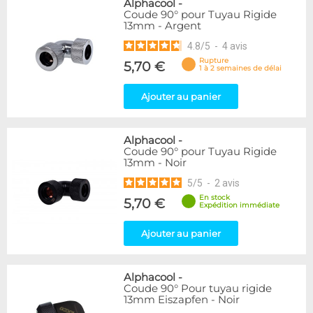
Alphacool
-
Coude 90° pour Tuyau Rigide
13mm - Argent
4.8
/
5
-
4
avis
Rupture
5,70 €
1 à 2 semaines de délai
Ajouter au panier
Alphacool
-
Coude 90° pour Tuyau Rigide
13mm - Noir
5
/
5
-
2
avis
En stock
5,70 €
Expédition immédiate
Ajouter au panier
Alphacool
-
Coude 90° Pour tuyau rigide
13mm Eiszapfen - Noir