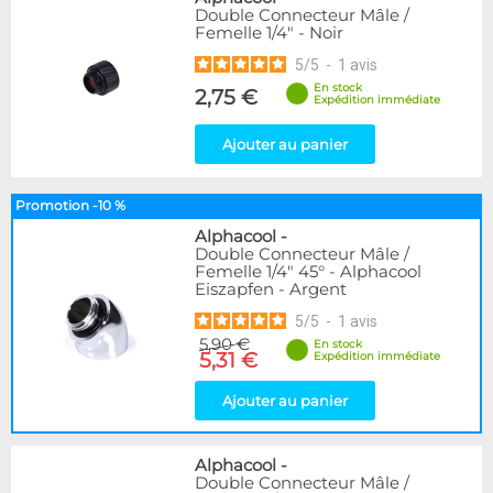
Double Connecteur Mâle /
Femelle 1/4" - Noir
5
/
5
-
1
avis
En stock
2,75 €
Expédition immédiate
Ajouter au panier
Promotion -10 %
Alphacool
-
Double Connecteur Mâle /
Femelle 1/4" 45° - Alphacool
Eiszapfen - Argent
5
/
5
-
1
avis
5,90 €
En stock
5,31 €
Expédition immédiate
Ajouter au panier
Alphacool
-
Double Connecteur Mâle /