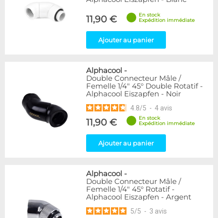
En stock
11,90 €
Expédition immédiate
Ajouter au panier
Alphacool
-
Double Connecteur Mâle /
Femelle 1/4" 45° Double Rotatif -
Alphacool Eiszapfen - Noir
4.8
/
5
-
4
avis
En stock
11,90 €
Expédition immédiate
Ajouter au panier
Alphacool
-
Double Connecteur Mâle /
Femelle 1/4" 45° Rotatif -
Alphacool Eiszapfen - Argent
5
/
5
-
3
avis