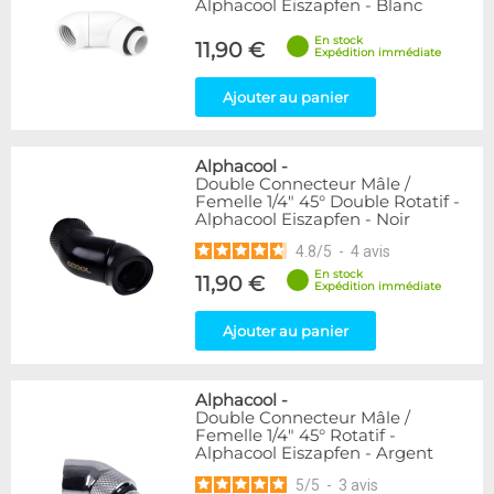
Alphacool Eiszapfen - Blanc
En stock
11,90 €
Expédition immédiate
Ajouter au panier
Alphacool
-
Double Connecteur Mâle /
Femelle 1/4" 45° Double Rotatif -
Alphacool Eiszapfen - Noir
4.8
/
5
-
4
avis
En stock
11,90 €
Expédition immédiate
Ajouter au panier
Alphacool
-
Double Connecteur Mâle /
Femelle 1/4" 45° Rotatif -
Alphacool Eiszapfen - Argent
5
/
5
-
3
avis