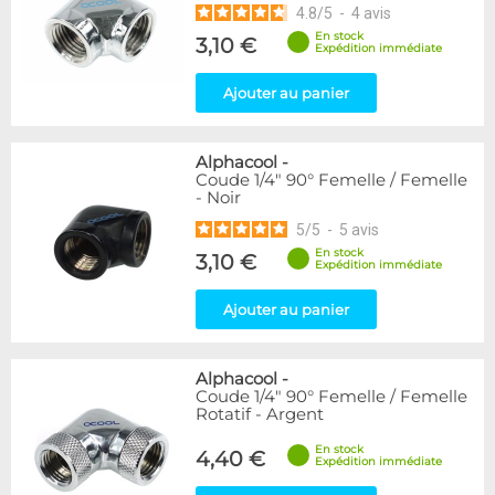
4.8
/
5
-
4
avis
En stock
3,10 €
Expédition immédiate
Ajouter au panier
Alphacool
-
Coude 1/4" 90° Femelle / Femelle
- Noir
5
/
5
-
5
avis
En stock
3,10 €
Expédition immédiate
Ajouter au panier
Alphacool
-
Coude 1/4" 90° Femelle / Femelle
Rotatif - Argent
En stock
4,40 €
Expédition immédiate