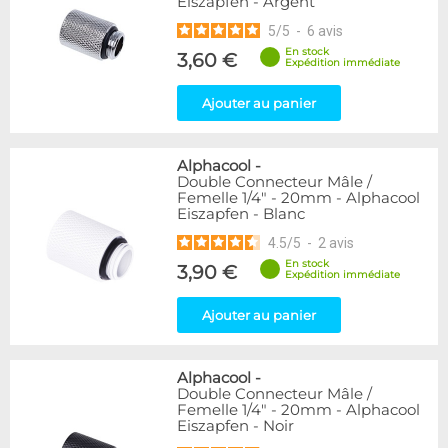
Eiszapfen - Argent
5
/
5
-
6
avis
En stock
3,60 €
Expédition immédiate
Ajouter au panier
Alphacool
-
Double Connecteur Mâle /
Femelle 1/4" - 20mm - Alphacool
Eiszapfen - Blanc
4.5
/
5
-
2
avis
En stock
3,90 €
Expédition immédiate
Ajouter au panier
Alphacool
-
Double Connecteur Mâle /
Femelle 1/4" - 20mm - Alphacool
Eiszapfen - Noir