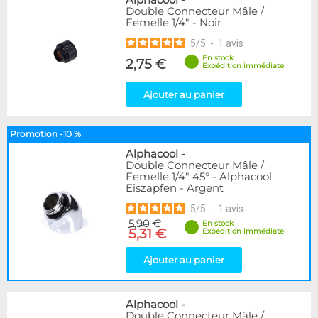
Alphacool
-
Double Connecteur Mâle /
Femelle 1/4" - Noir
5
/
5
-
1
avis
En stock
2,75 €
Expédition immédiate
Ajouter au panier
Promotion -10 %
Alphacool
-
Double Connecteur Mâle /
Femelle 1/4" 45° - Alphacool
Eiszapfen - Argent
5
/
5
-
1
avis
5,90 €
En stock
5,31 €
Expédition immédiate
Ajouter au panier
Alphacool
-
Double Connecteur Mâle /