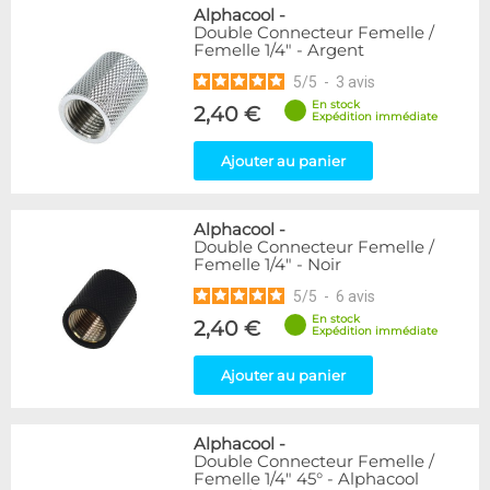
Alphacool
-
Double Connecteur Femelle /
Femelle 1/4" - Argent
5
/
5
-
3
avis
En stock
2,40 €
Expédition immédiate
Ajouter au panier
Alphacool
-
Double Connecteur Femelle /
Femelle 1/4" - Noir
5
/
5
-
6
avis
En stock
2,40 €
Expédition immédiate
Ajouter au panier
Alphacool
-
Double Connecteur Femelle /
Femelle 1/4" 45° - Alphacool