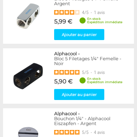
Argent
48
Argent
Blanc
8
4
/
5
-
1
avis
Noir
74
En stock
5,99 €
Noir/Nickel
1
Expédition immédiate
Ajouter au panier
Genre
Femelle
13
Femelle / Femelle
26
Alphacool
-
Mâle
2
Bloc 5 Filetages 1/4" Femelle -
Noir
Mâle / Femelle
54
Mâle / Mâle
13
5
/
5
-
1
avis
En stock
5,90 €
Expédition immédiate
Forme
Carré
2
Ajouter au panier
Coudé 45°
19
Coudé 90°
29
Droit
33
Alphacool
-
Bouchon 1/4" - Alphacool
Passe cloison
3
Eiszapfen - Argent
Raccord autobloquant
1
Raccord en Y
2
5
/
5
-
4
avis