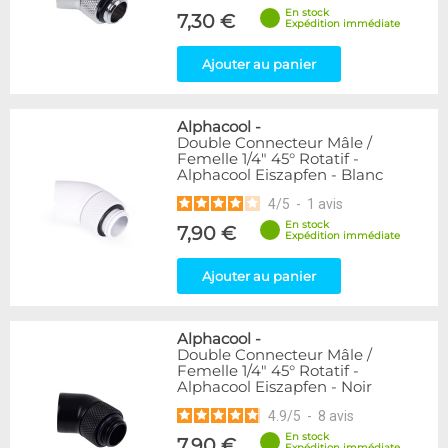
En stock
7,30 €
Expédition immédiate
Ajouter au panier
Alphacool
-
Double Connecteur Mâle /
Femelle 1/4" 45° Rotatif -
Alphacool Eiszapfen - Blanc
4
/
5
-
1
avis
En stock
7,90 €
Expédition immédiate
Ajouter au panier
Alphacool
-
Double Connecteur Mâle /
Femelle 1/4" 45° Rotatif -
Alphacool Eiszapfen - Noir
4.9
/
5
-
8
avis
En stock
7,90 €
Expédition immédiate