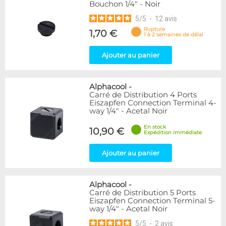
Bouchon 1/4" - Noir
5
/
5
-
12
avis
Rupture
1,70 €
1 à 2 semaines de délai
Ajouter au panier
Alphacool
-
Carré de Distribution 4 Ports
Eiszapfen Connection Terminal 4-
way 1/4" - Acetal Noir
En stock
10,90 €
Expédition immédiate
Ajouter au panier
Alphacool
-
Carré de Distribution 5 Ports
Eiszapfen Connection Terminal 5-
way 1/4" - Acetal Noir
5
/
5
-
2
avis