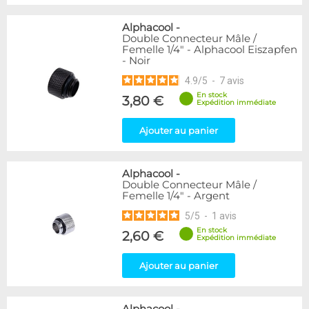
Alphacool
-
Double Connecteur Mâle /
Femelle 1/4" - Alphacool Eiszapfen
- Noir
4.9
/
5
-
7
avis
En stock
3,80 €
Expédition immédiate
Ajouter au panier
Alphacool
-
Double Connecteur Mâle /
Femelle 1/4" - Argent
5
/
5
-
1
avis
En stock
2,60 €
Expédition immédiate
Ajouter au panier