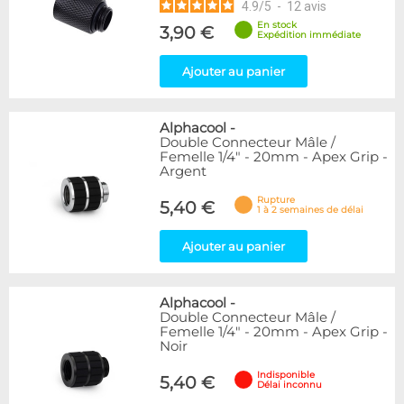
4.9
/
5
-
12
avis
En stock
3,90 €
Expédition immédiate
Ajouter au panier
Alphacool
-
Double Connecteur Mâle /
Femelle 1/4" - 20mm - Apex Grip -
Argent
Rupture
5,40 €
1 à 2 semaines de délai
Ajouter au panier
Alphacool
-
Double Connecteur Mâle /
Femelle 1/4" - 20mm - Apex Grip -
Noir
Indisponible
5,40 €
Délai inconnu