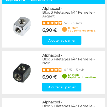
Raccord Autobloquant
20
Passe-Cloison
5
Alphacool
-
Bloc 3 Filetages 1/4" Femelle -
Bouchons
6
Argent
Adaptateurs
90
5
/
5
-
5
avis
Autres
14
Robinet
7
Rupture
6,90 €
1 à 2 semaines de délai
Filtre
4
Ajouter au panier
Marque
Alphacool
146
Alphacool
-
DocMicro
23
Bloc 3 Filetages 1/4" Femelle -
BARROW
38
Noir
Bykski
1
4.8
/
5
-
5
avis
Cooling.fr
10
En stock
6,90 €
EK Water Blocks
86
Expédition immédiate
KooLance
11
Thermal Grizzly
Ajouter au panier
7
XSPC
16
Alphacool
-
Couleur
Bloc 5 Filetages 1/4" Femelle -