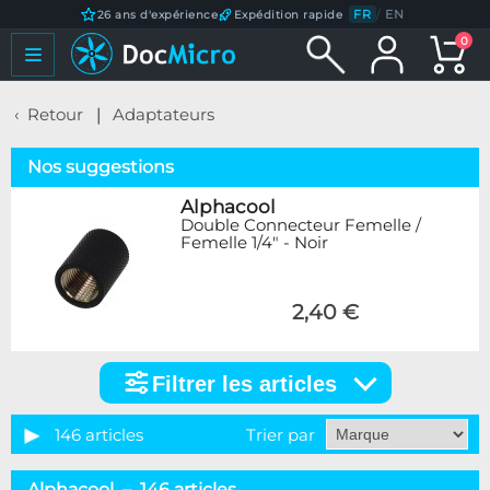
FR
/
EN
26 ans d'expérience
Expédition rapide
0
Retour
Adaptateurs
Nos suggestions
Alphacool
Double Connecteur Femelle /
Femelle 1/4" - Noir
2,40 €
Filtrer les articles
Filtrer
les
articles
146 articles
Trier par
Catégorie
Alphacool – 146 articles