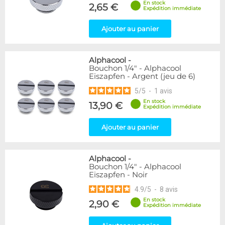
En stock
2,65 €
Expédition immédiate
Disponibilité / Promotions
Articles en stock
Ajouter au panier
Articles en promotions
Appliquer
Alphacool
-
Bouchon 1/4" - Alphacool
Eiszapfen - Argent (jeu de 6)
5
/
5
-
1
avis
En stock
13,90 €
Expédition immédiate
Ajouter au panier
Alphacool
-
Bouchon 1/4" - Alphacool
Eiszapfen - Noir
4.9
/
5
-
8
avis
En stock
2,90 €
Expédition immédiate