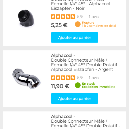
Femelle 1/4" 45° - Alphacool
Eiszapfen - Noir
5
/
5
-
1
avis
Rupture
5,25 €
1 à 2 semaines de délai
Ajouter au panier
Alphacool
-
Double Connecteur Mâle /
Femelle 1/4" 45° Double Rotatif -
Alphacool Eiszapfen - Argent
5
/
5
-
1
avis
En stock
11,90 €
Expédition immédiate
Ajouter au panier
Alphacool
-
Double Connecteur Mâle /
Femelle 1/4" 45° Double Rotatif -