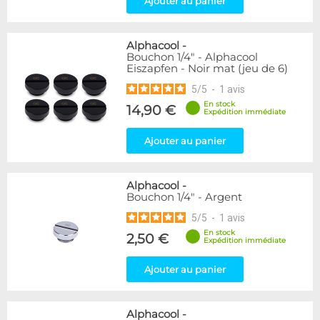
Ajouter au panier
Alphacool
-
Bouchon 1/4" - Alphacool
Eiszapfen - Noir mat (jeu de 6)
5
/
5
-
1
avis
En stock
14,90 €
Expédition immédiate
Ajouter au panier
Alphacool
-
Bouchon 1/4" - Argent
5
/
5
-
1
avis
En stock
2,50 €
Expédition immédiate
Ajouter au panier
Alphacool
-