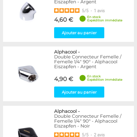
Eiszapfen - Argent
5
/
5
-
1
avis
En stock
4,60 €
Expédition immédiate
Ajouter au panier
Alphacool
-
Double Connecteur Femelle /
Femelle 1/4" 90° - Alphacool
Eiszapfen - Argent
En stock
4,90 €
Expédition immédiate
Ajouter au panier
Alphacool
-
Double Connecteur Femelle /
Femelle 1/4" 90° - Alphacool
Eiszapfen - Noir
5
/
5
-
2
avis