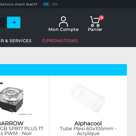
Service client réactif
—
FR
/
EN
0
Mon Compte
Panier
ER & SERVICES
PROMOTIONS
BARROW
Alphacool
GB SPB17 PLUS 17
Tube Plexi 60x105mm -
s PWM - Noir
Acrylique