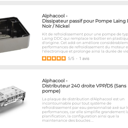
Alphacool
-
Dissipateur passif pour Pompe Laing
Noir / Nickel
Kit de refroidissement pour une pompe de ty
Laing DDC qui remplace le boîtier en plastiq
d'origine. Cet add-on améliore considérablem
performances de refroidissement du moteur e
l'électronique et prolonge ainsi la durée de vi
5
/
5
-
1
avis
Alphacool
-
Distributeur 240 droite VPP/D5 (Sans
pompe)
La plaque de distribution d'Alphacool est un
incontournable pour tout système de
refroidissement par eau personnalisé axé sur l
performances, car elle simplifie grandement l
planification, la configuration ainsi que la
maintenance des boucles …