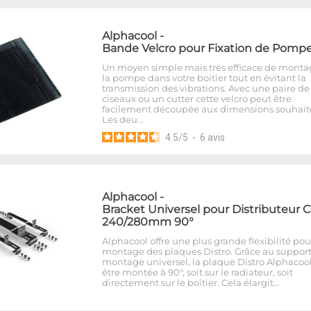
Alphacool
-
Bande Velcro pour Fixation de Pomp
Un moyen simple mais très efficace de monta
la pompe dans votre boitier tout en évitant la
transmission des vibrations. Avec une paire de
ciseaux ou un cutter cette velcro peut être
facilement découpée aux dimensions souhait
Les deu…
4.5
/
5
-
6
avis
Alphacool
-
Bracket Universel pour Distributeur 
240/280mm 90°
Alphacool offre une plus grande flexibilité pou
montage des plaques Distro. Grâce au suppor
montage universel, la plaque Distro Alphacoo
être montée à 90°, soit sur le radiateur, soit
directement sur le boîtier. Cela élargit…