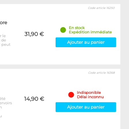
Code article 16250
Core
En stock
Expédition immédiate
31,90 €
r le
t de
Ajouter au panier
l peut
Code article 16368
Indisponible
Délai inconnu
14,90 €
été
ervoirs
Ajouter au panier
on
u