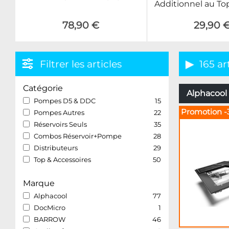
Additionnel au To
78,90 €
29,90 
Filtrer les articles
165 ar
Catégorie
Alphacool 
Pompes D5 & DDC
15
Promotion -
Pompes Autres
22
Réservoirs Seuls
35
Combos Réservoir+Pompe
28
Distributeurs
29
Top & Accessoires
50
Marque
Alphacool
77
DocMicro
1
BARROW
46