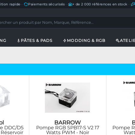
ition rapide
—
Paiements sécurisés
—
+ de 2 000 références en stock
—
ING
PÂTES & PADS
MODDING & RGB
ATELI
ol
BARROW
ke DDC/D5
Pompe RGB SPB17-S V2 17
Pompe R
 Réservoir
Watts PWM - Noir
Watt