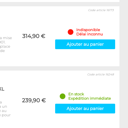
Code article 16173
Indisponible
Délai inconnu
314,90 €
la mise
01.
Ajouter au panier
mplace
 de
Code article 16248
XL
En stock
Expédition immédiate
239,90 €
la
à un
Ajouter au panier
é au
e pour