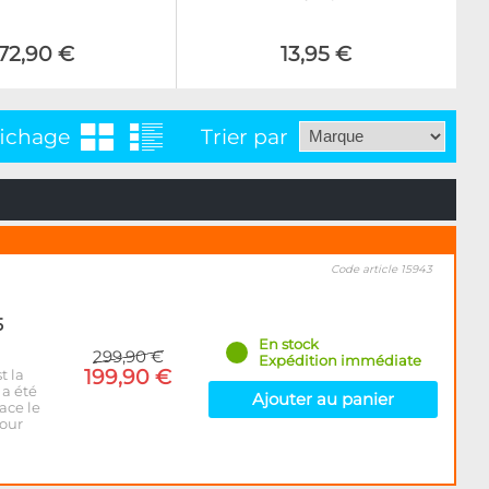
72,90 €
13,95 €
fichage
Trier par
Code article 15943
5
En stock
299,90 €
Expédition immédiate
199,90 €
t la
 a été
Ajouter au panier
ace le
pour