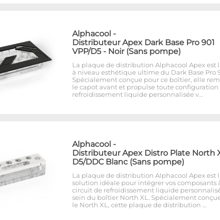
Alphacool
-
Distributeur Apex Dark Base Pro 901
VPP/D5 - Noir (Sans pompe)
La plaque de distribution Alphacool Apex est 
à niveau esthétique ultime du Dark Base Pro 9
Spécialement conçue pour ce boîtier, elle re
le capot avant et propulse toute configuration
refroidissement liquide personnalisée v…
Alphacool
-
Distributeur Apex Distro Plate North 
D5/DDC Blanc (Sans pompe)
La plaque de distribution Alphacool Apex est 
solution idéale pour intégrer vos composants 
circuit de refroidissement liquide personnalis
sein du boîtier North XL. Spécialement conçu
le North XL, cette plaque de distribution …