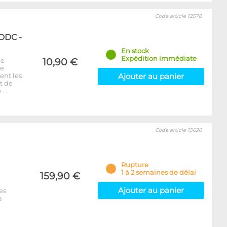
Code article 12578
 DDC -
En stock
Expédition immédiate
pe
10,90 €
ue
ent les
Ajouter au panier
t de
e …
Code article 15626
Rupture
1 à 2 semaines de délai
159,90 €
Ajouter au panier
es
a