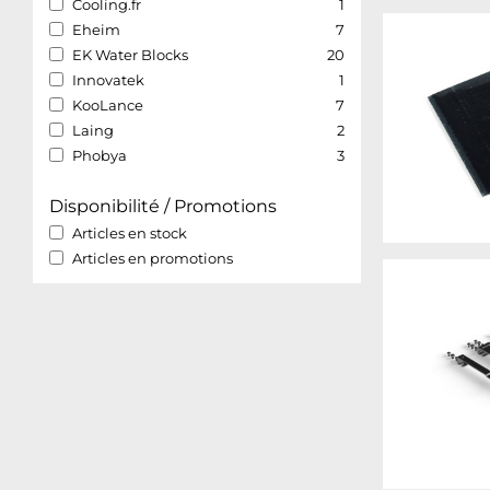
Cooling.fr
1
Eheim
7
EK Water Blocks
20
Innovatek
1
KooLance
7
Laing
2
Phobya
3
Disponibilité / Promotions
Articles en stock
Articles en promotions