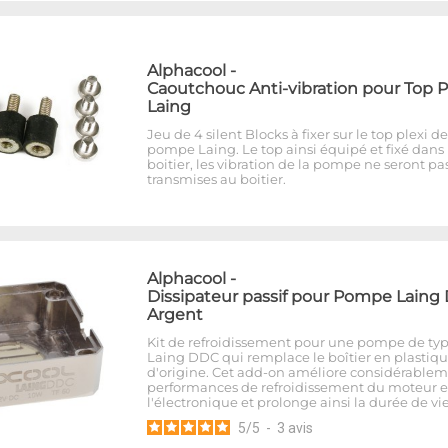
Alphacool
-
Caoutchouc Anti-vibration pour Top P
Laing
Jeu de 4 silent Blocks à fixer sur le top plexi de
pompe Laing. Le top ainsi équipé et fixé dans 
boitier, les vibration de la pompe ne seront pa
transmises au boitier.
Alphacool
-
Dissipateur passif pour Pompe Laing
Argent
Kit de refroidissement pour une pompe de ty
Laing DDC qui remplace le boîtier en plastiq
d'origine. Cet add-on améliore considérablem
performances de refroidissement du moteur e
l'électronique et prolonge ainsi la durée de vi
5
/
5
-
3
avis