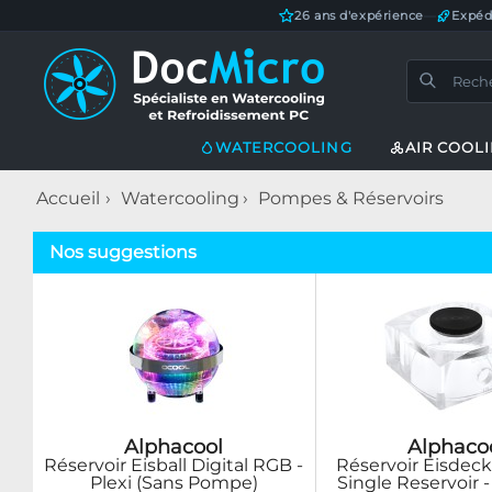
26 ans d'expérience
—
Expéd
WATERCOOLING
AIR COOL
Accueil
Watercooling
Pompes & Réservoirs
Nos suggestions
Alphacool
Alphaco
Réservoir Eisball Digital RGB -
Réservoir Eisdec
Plexi (Sans Pompe)
Single Reservoir -