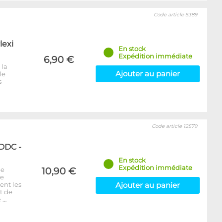
Code article 5389
lexi
En stock
Expédition immédiate
6,90 €
 la
Ajouter au panier
le
s
Code article 12579
 DDC -
En stock
Expédition immédiate
pe
10,90 €
ue
ent les
Ajouter au panier
t de
e …