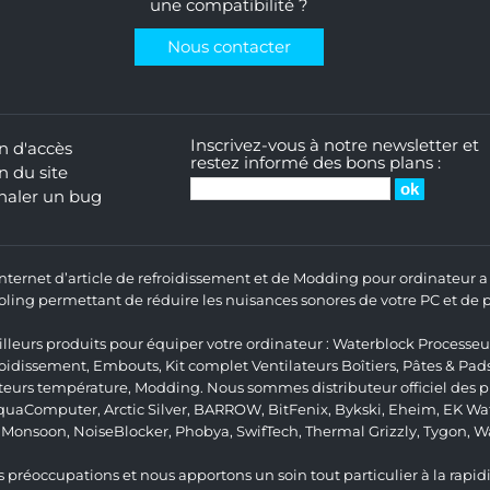
une compatibilité ?
Nous contacter
Inscrivez-vous à notre newsletter et
n d'accès
restez informé des bons plans :
n du site
naler un bug
 Internet d’article de refroidissement et de Modding pour ordinateur
ng permettant de réduire les nuisances sonores de votre PC et de pr
lleurs produits pour équiper votre ordinateur :
Waterblock Processeu
roidissement
,
Embouts
,
Kit complet
Ventilateurs Boîtiers
,
Pâtes & Pad
teurs température
,
Modding
. Nous sommes distributeur officiel des
quaComputer
,
Arctic Silver
,
BARROW
,
BitFenix
,
Bykski
,
Eheim
,
EK Wat
,
Monsoon
,
NoiseBlocker
,
Phobya
,
SwifTech
,
Thermal Grizzly
,
Tygon
,
W
 préoccupations et nous apportons un soin tout particulier à la rapidit