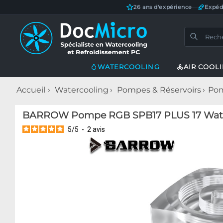
26 ans d'expérience
—
Expéd
WATERCOOLING
AIR COOL
Accueil
Watercooling
Pompes & Réservoirs
Pom
BARROW Pompe RGB SPB17 PLUS 17 Watt
5
/
5
-
2
avis