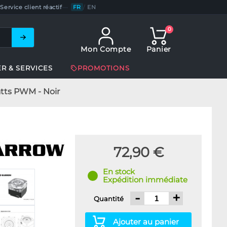
Service client réactif
—
FR
/
EN
0
Mon Compte
Panier
ER & SERVICES
PROMOTIONS
ts PWM - Noir
72,90 €
En stock
Expédition immédiate
-
+
Quantité
Ajouter au panier