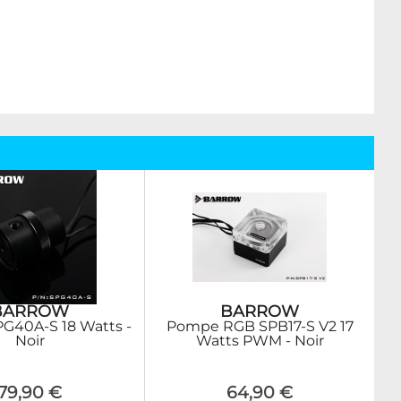
BARROW
BARROW
G40A-S 18 Watts -
Pompe RGB SPB17-S V2 17
Noir
Watts PWM - Noir
79,90 €
64,90 €