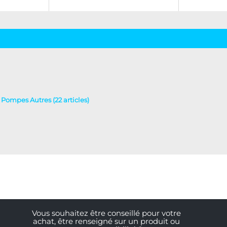
- Pompes Autres (22 articles)
Vous souhaitez être conseillé pour votre
achat, être renseigné sur un produit ou