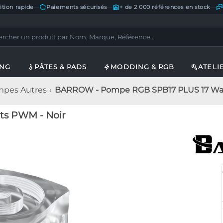
ition rapide
—
Paiements sécurisés
—
+ de 2 000 références en stock
—
ING
PÂTES & PADS
MODDING & RGB
ATELI
pes Autres
BARROW - Pompe RGB SPB17 PLUS 17 Wat
s PWM - Noir