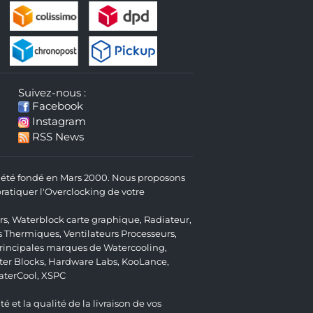
Suivez-nous :
Facebook
Instagram
RSS News
 a été fondé en Mars 2000. Nous proposons
atiquer l'Overclocking de votre
rs
,
Waterblock carte graphique
,
Radiateur
,
s Thermiques
,
Ventilateurs Processeurs
,
 principales marques de Watercooling,
er Blocks
,
Hardware Labs
,
KooLance
,
aterCool
,
XSPC
é et la qualité de la livraison de vos