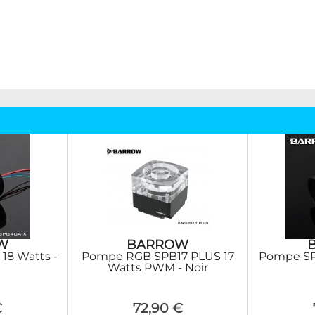
W
BARROW
8 Watts -
Pompe RGB SPB17 PLUS 17
Pompe SP
Watts PWM - Noir
€
72,90 €