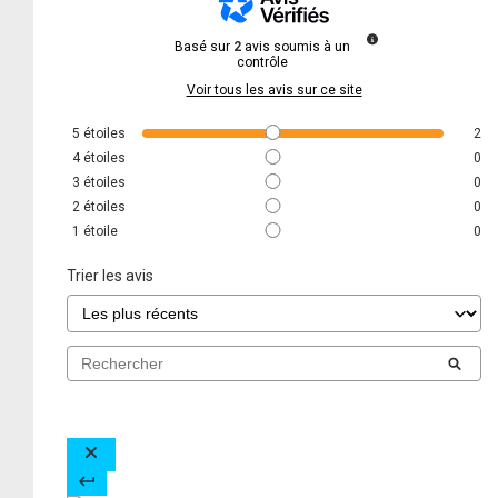
Basé sur
2
avis soumis à un
contrôle
Voir tous les avis sur ce site
5
étoiles
2
4
étoiles
0
3
étoiles
0
2
étoiles
0
1
étoile
0
Trier les avis