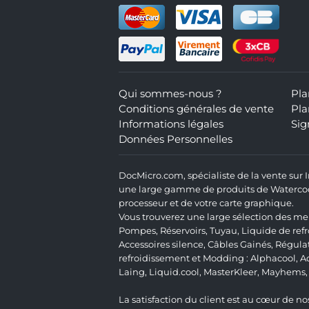
Qui sommes-nous ?
Pla
Conditions générales de vente
Pla
Informations légales
Sig
Données Personnelles
DocMicro.com, spécialiste de la vente sur
une large gamme de produits de Watercooli
processeur et de votre carte graphique.
Vous trouverez une large sélection des mei
Pompes
,
Réservoirs
,
Tuyau
,
Liquide de ref
Accessoires silence
,
Câbles Gainés
,
Régula
refroidissement et Modding :
Alphacool
,
A
Laing
,
Liquid.cool
,
MasterKleer
,
Mayhems
La satisfaction du client est au cœur de nos