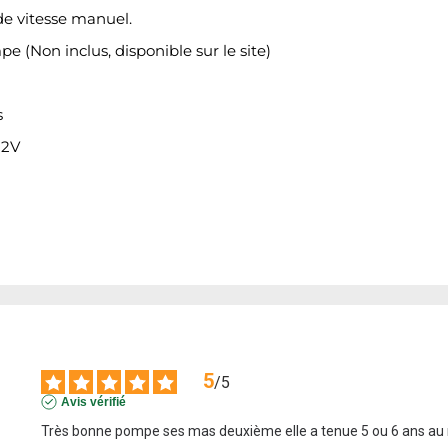
e vitesse manuel.
 (Non inclus, disponible sur le site)
s
12V
5
/
5
Avis vérifié
Très bonne pompe ses mas deuxième elle a tenue 5 ou 6 ans a