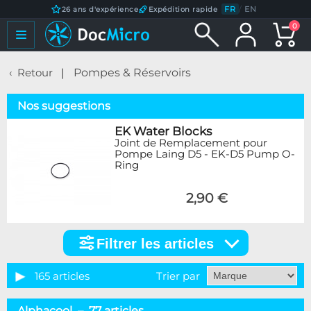
FR
/
EN
26 ans d'expérience
Expédition rapide
0
Retour
Pompes & Réservoirs
Nos suggestions
EK Water Blocks
Joint de Remplacement pour
Pompe Laing D5 - EK-D5 Pump O-
Ring
2,90 €
Filtrer les articles
Filtrer
les
articles
165 articles
Trier par
Catégorie
Alphacool – 77 articles