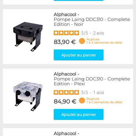
Alphacool
-
Pompe Laing DDC310 - Complete
Edition - Noir
5
/
5
-
2
avis
Rupture
83,90 €
1 à 2 semaines de délai
Ajouter au panier
Alphacool
-
Pompe Laing DDC310 - Complete
Edition - Plexi
5
/
5
-
1
avis
Rupture
84,90 €
1 à 2 semaines de délai
Ajouter au panier
Alphacool
-