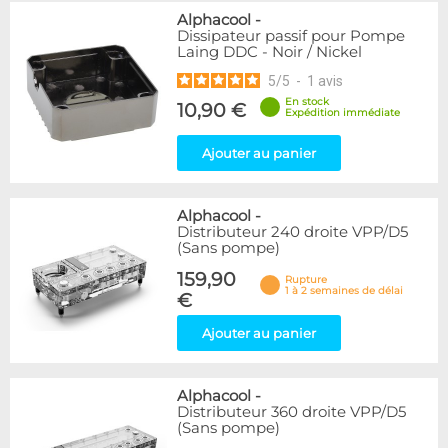
Alphacool
-
Dissipateur passif pour Pompe
Laing DDC - Noir / Nickel
5
/
5
-
1
avis
En stock
10,90 €
Expédition immédiate
Ajouter au panier
Alphacool
-
Distributeur 240 droite VPP/D5
(Sans pompe)
159,90
Rupture
1 à 2 semaines de délai
€
Ajouter au panier
Alphacool
-
Distributeur 360 droite VPP/D5
(Sans pompe)