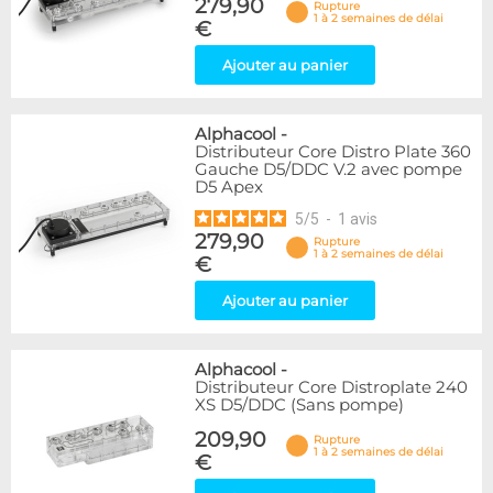
279,90
Rupture
1 à 2 semaines de délai
€
Ajouter au panier
Alphacool
-
Distributeur Core Distro Plate 360
Gauche D5/DDC V.2 avec pompe
D5 Apex
5
/
5
-
1
avis
279,90
Rupture
1 à 2 semaines de délai
€
Ajouter au panier
Alphacool
-
Distributeur Core Distroplate 240
XS D5/DDC (Sans pompe)
209,90
Rupture
1 à 2 semaines de délai
€