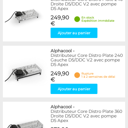
Droite D5/DDC V.2 avec pompe
D5 Apex
249,90
En stock
Expédition immédiate
€
Ajouter au panier
Alphacool
-
Distributeur Core Distro Plate 240
Gauche D5/DDC V.2 avec pompe
D5 Apex
249,90
Rupture
1 à 2 semaines de délai
€
Ajouter au panier
Alphacool
-
Distributeur Core Distro Plate 360
Droite D5/DDC V.2 avec pompe
D5 Apex