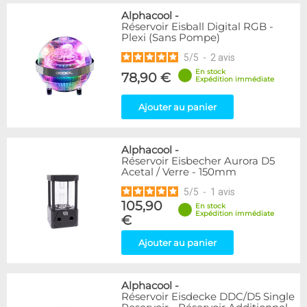
Alphacool
-
Réservoir Eisball Digital RGB -
Plexi (Sans Pompe)
5
/
5
-
2
avis
En stock
78,90 €
Expédition immédiate
Ajouter au panier
Alphacool
-
Réservoir Eisbecher Aurora D5
Acetal / Verre - 150mm
5
/
5
-
1
avis
105,90
En stock
Expédition immédiate
€
Ajouter au panier
Alphacool
-
Réservoir Eisdecke DDC/D5 Single