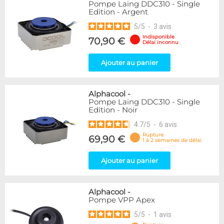
Pompe Laing DDC310 - Single
Edition - Argent
5
/
5
-
3
avis
Indisponible
70,90 €
Délai inconnu
Ajouter au panier
Alphacool
-
Pompe Laing DDC310 - Single
Edition - Noir
4.7
/
5
-
6
avis
Rupture
69,90 €
1 à 2 semaines de délai
Ajouter au panier
Alphacool
-
Pompe VPP Apex
5
/
5
-
1
avis