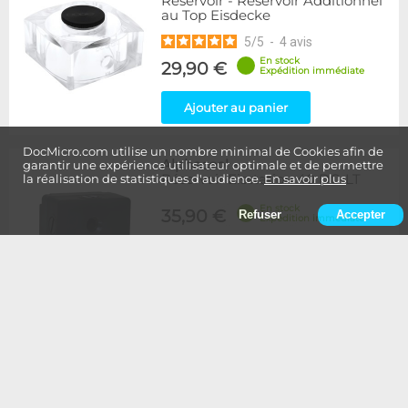
Reservoir - Réservoir Additionnel
au Top Eisdecke
5
/
5
-
4
avis
En stock
29,90 €
Expédition immédiate
Ajouter au panier
DocMicro.com utilise un nombre minimal de Cookies afin de
Alphacool
-
garantir une expérience utilisateur optimale et de permettre
Réservoir Eisstation 40 DC-LT
la réalisation de statistiques d'audience.
En savoir plus
En stock
35,90 €
Refuser
Accepter
Expédition immédiate
Ajouter au panier
Alphacool
-
Réservoir Eisstation 80 DC-LT
En stock
45,90 €
Expédition immédiate