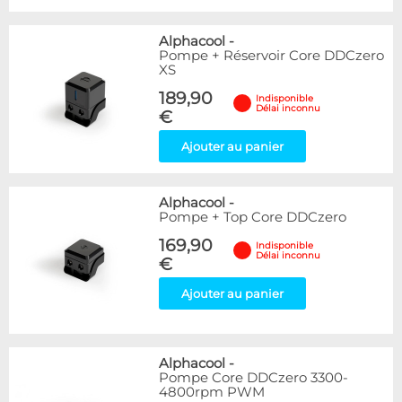
Alphacool
-
Pompe + Réservoir Core DDCzero
XS
189,90
Indisponible
Délai inconnu
€
Ajouter au panier
Alphacool
-
Pompe + Top Core DDCzero
169,90
Indisponible
Délai inconnu
€
Ajouter au panier
Alphacool
-
Pompe Core DDCzero 3300-
4800rpm PWM