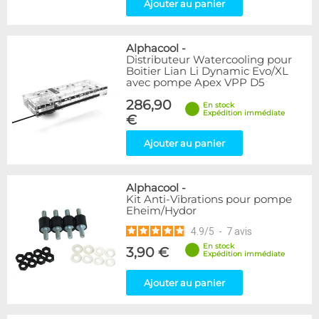
Ajouter au panier
Alphacool
-
Distributeur Watercooling pour
Boitier Lian Li Dynamic Evo/XL
avec pompe Apex VPP D5
286,90
En stock
Expédition immédiate
€
Ajouter au panier
Alphacool
-
Kit Anti-Vibrations pour pompe
Eheim/Hydor
4.9
/
5
-
7
avis
En stock
3,90 €
Expédition immédiate
Ajouter au panier