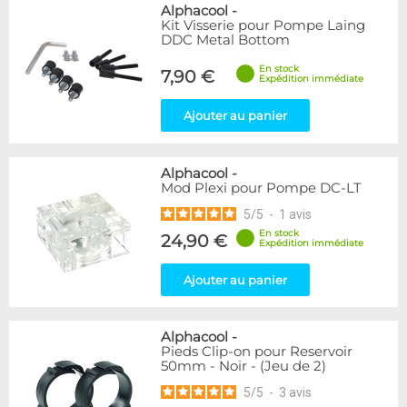
Alphacool
-
Kit Visserie pour Pompe Laing
DDC Metal Bottom
En stock
7,90 €
Expédition immédiate
Ajouter au panier
Alphacool
-
Mod Plexi pour Pompe DC-LT
5
/
5
-
1
avis
En stock
24,90 €
Expédition immédiate
Ajouter au panier
Alphacool
-
Pieds Clip-on pour Reservoir
50mm - Noir - (Jeu de 2)
5
/
5
-
3
avis