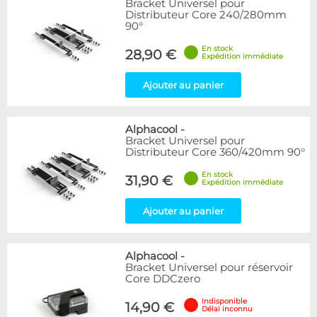
Bracket Universel pour
Articles en stock
Distributeur Core 240/280mm
Articles en promotions
90°
En stock
Appliquer
28,90 €
Expédition immédiate
Ajouter au panier
Alphacool
-
Bracket Universel pour
Distributeur Core 360/420mm 90°
En stock
31,90 €
Expédition immédiate
Ajouter au panier
Alphacool
-
Bracket Universel pour réservoir
Core DDCzero
Indisponible
14,90 €
Délai inconnu