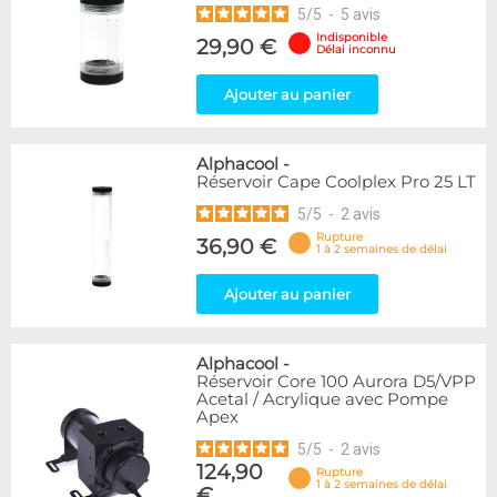
5
/
5
-
5
avis
Indisponible
29,90 €
Délai inconnu
Ajouter au panier
Alphacool
-
Réservoir Cape Coolplex Pro 25 LT
5
/
5
-
2
avis
Rupture
36,90 €
1 à 2 semaines de délai
Ajouter au panier
Alphacool
-
Réservoir Core 100 Aurora D5/VPP
Acetal / Acrylique avec Pompe
Apex
5
/
5
-
2
avis
124,90
Rupture
1 à 2 semaines de délai
€