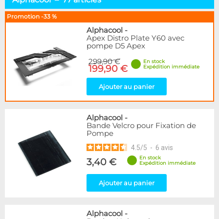
Pompes D5 & DDC
15
Pompes Autres
22
Promotion -33 %
Réservoirs Seuls
35
Alphacool
-
Combos Réservoir+Pompe
28
Apex Distro Plate Y60 avec
pompe D5 Apex
Distributeurs
29
Top & Accessoires
50
299,90 €
En stock
199,90 €
Expédition immédiate
Marque
Ajouter au panier
Alphacool
77
DocMicro
1
BARROW
46
Alphacool
-
Cooling.fr
1
Bande Velcro pour Fixation de
Pompe
Eheim
7
EK Water Blocks
20
4.5
/
5
-
6
avis
Innovatek
1
En stock
3,40 €
Expédition immédiate
KooLance
7
Laing
2
Ajouter au panier
Phobya
3
Disponibilité / Promotions
Alphacool
-