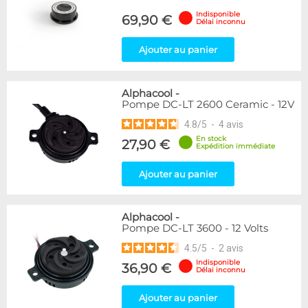
Indisponible
69,90 €
Délai inconnu
Ajouter au panier
Alphacool
-
Pompe DC-LT 2600 Ceramic - 12V
4.8
/
5
-
4
avis
En stock
27,90 €
Expédition immédiate
Ajouter au panier
Alphacool
-
Pompe DC-LT 3600 - 12 Volts
4.5
/
5
-
2
avis
Indisponible
36,90 €
Délai inconnu
Ajouter au panier