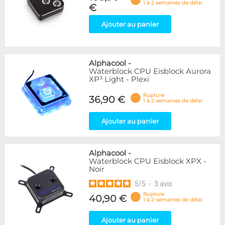
1 à 2 semaines de délai
€
Ajouter au panier
Alphacool
-
Waterblock CPU Eisblock Aurora
XP³ Light - Plexi
Rupture
36,90 €
1 à 2 semaines de délai
Ajouter au panier
Alphacool
-
Waterblock CPU Eisblock XPX -
Noir
5
/
5
-
3
avis
Rupture
40,90 €
1 à 2 semaines de délai
Ajouter au panier