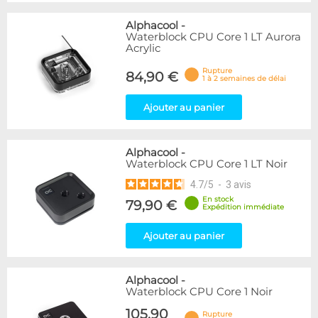
Alphacool
-
Waterblock CPU Core 1 LT Aurora
Acrylic
Rupture
84,90 €
1 à 2 semaines de délai
Ajouter au panier
Alphacool
-
Waterblock CPU Core 1 LT Noir
4.7
/
5
-
3
avis
En stock
79,90 €
Expédition immédiate
Ajouter au panier
Alphacool
-
Waterblock CPU Core 1 Noir
105,90
Rupture