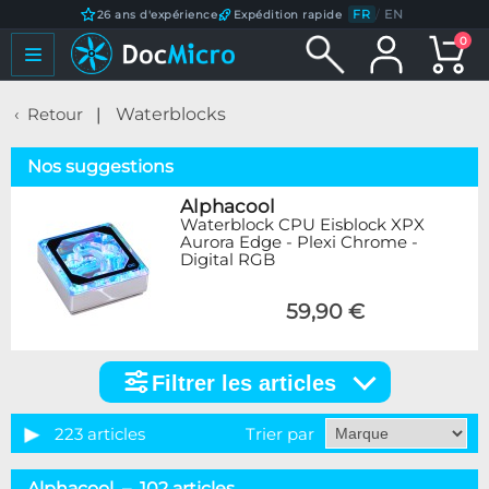
FR
/
EN
26 ans d'expérience
Expédition rapide
0
Retour
Waterblocks
Nos suggestions
Alphacool
Waterblock CPU Eisblock XPX
Aurora Edge - Plexi Chrome -
Digital RGB
59,90 €
Filtrer les articles
Filtrer
les
articles
223 articles
Trier par
Catégorie
Alphacool – 102 articles