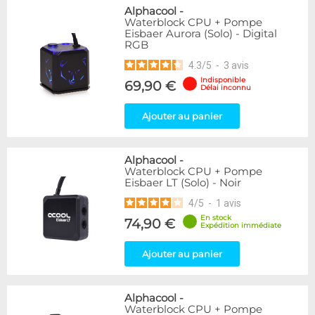
Alphacool
-
Waterblock CPU + Pompe
Eisbaer Aurora (Solo) - Digital
RGB
4.3
/
5
-
3
avis
Indisponible
69,90 €
Délai inconnu
Ajouter au panier
Alphacool
-
Waterblock CPU + Pompe
Eisbaer LT (Solo) - Noir
4
/
5
-
1
avis
En stock
74,90 €
Expédition immédiate
Ajouter au panier
Alphacool
-
Waterblock CPU + Pompe