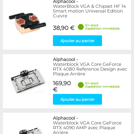
Alphacool
-
WaterBlock VGA & Chipset HF 14
Smart motion Universal Edition
Cuivre
En stock
38,90 €
Expédition immédiate
Ajouter au panier
Alphacool
-
Waterblock VGA Core GeForce
RTX 4080 Reference Design avec
Plaque Arrière
169,90
En stock
Expédition immédiate
€
Ajouter au panier
Alphacool
-
Waterblock VGA Core GeForce
RTX 4090 AMP avec Plaque
Arrière