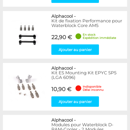
Alphacool
-
Kit de fixation Performance pour
Waterblock Core AM5
En stock
22,90 €
Expédition immédiate
Ajouter au panier
Alphacool
-
Kit ES Mounting Kit EPYC SP5
(LGA 6096)
Indisponible
10,90 €
Délai inconnu
Ajouter au panier
Alphacool
-
Modules pour Waterblock D-
RAM-Cooler - 2 Modules