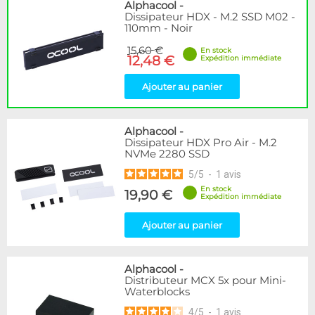
Disponibilité / Promotions
Alphacool
-
Dissipateur HDX - M.2 SSD M02 -
Articles en stock
110mm - Noir
Articles en promotions
15,60 €
En stock
12,48 €
Expédition immédiate
Appliquer
Ajouter au panier
Alphacool
-
Dissipateur HDX Pro Air - M.2
NVMe 2280 SSD
5
/
5
-
1
avis
En stock
19,90 €
Expédition immédiate
Ajouter au panier
Alphacool
-
Distributeur MCX 5x pour Mini-
Waterblocks
4
/
5
-
1
avis