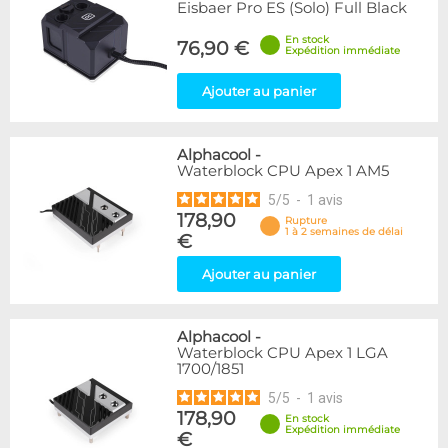
Eisbaer Pro ES (Solo) Full Black
En stock
76,90 €
Expédition immédiate
Ajouter au panier
Alphacool
-
Waterblock CPU Apex 1 AM5
5
/
5
-
1
avis
178,90
Rupture
1 à 2 semaines de délai
€
Ajouter au panier
Alphacool
-
Waterblock CPU Apex 1 LGA
1700/1851
5
/
5
-
1
avis
178,90
En stock
Expédition immédiate
€