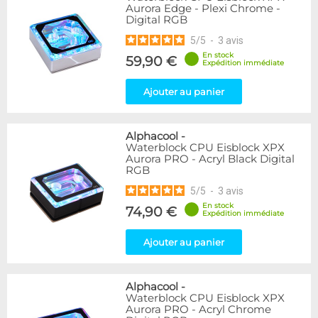
Aurora Edge - Plexi Chrome -
Digital RGB
5
/
5
-
3
avis
En stock
59,90 €
Expédition immédiate
Ajouter au panier
Alphacool
-
Waterblock CPU Eisblock XPX
Aurora PRO - Acryl Black Digital
RGB
5
/
5
-
3
avis
En stock
74,90 €
Expédition immédiate
Ajouter au panier
Alphacool
-
Waterblock CPU Eisblock XPX
Aurora PRO - Acryl Chrome