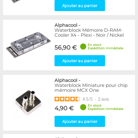
Ajouter au panier
Alphacool
-
Waterblock Mémoire D-RAM-
Cooler X4 - Plexi - Noir / Nickel
En stock
56,90 €
Expédition immédiate
Ajouter au panier
Alphacool
-
Waterblock Miniature pour chip
mémoire MCX One
4.5
/
5
-
2
avis
En stock
4,90 €
Expédition immédiate
Ajouter au panier