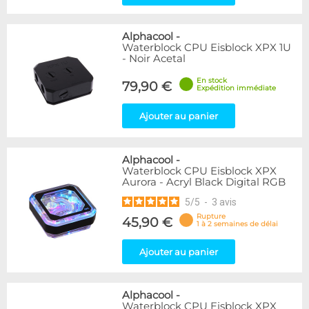
Alphacool
-
Waterblock CPU Eisblock XPX 1U
- Noir Acetal
En stock
79,90 €
Expédition immédiate
Ajouter au panier
Alphacool
-
Waterblock CPU Eisblock XPX
Aurora - Acryl Black Digital RGB
5
/
5
-
3
avis
Rupture
45,90 €
1 à 2 semaines de délai
Ajouter au panier
Alphacool
-
Waterblock CPU Eisblock XPX