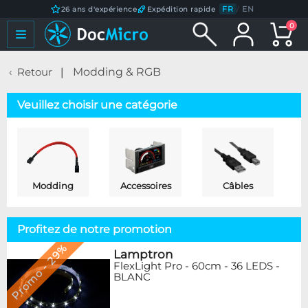
FR
/
EN
26 ans d'expérience
Expédition rapide
0
Retour
Modding & RGB
Veuillez choisir une catégorie
Modding
Accessoires
Câbles
Profitez de notre promotion
Promo - 29%
Lamptron
FlexLight Pro - 60cm - 36 LEDS -
BLANC