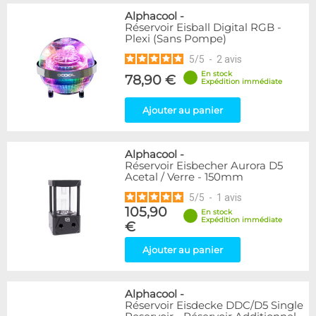
Alphacool
-
Réservoir Eisball Digital RGB -
Plexi (Sans Pompe)
5
/
5
-
2
avis
En stock
78,90 €
Expédition immédiate
Ajouter au panier
Alphacool
-
Réservoir Eisbecher Aurora D5
Acetal / Verre - 150mm
5
/
5
-
1
avis
105,90
En stock
Expédition immédiate
€
Ajouter au panier
Alphacool
-
Réservoir Eisdecke DDC/D5 Single