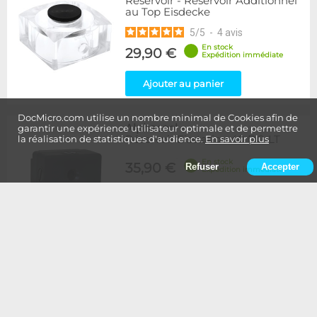
Reservoir - Réservoir Additionnel
au Top Eisdecke
5
/
5
-
4
avis
En stock
29,90 €
Expédition immédiate
Ajouter au panier
DocMicro.com utilise un nombre minimal de Cookies afin de
Alphacool
-
garantir une expérience utilisateur optimale et de permettre
Réservoir Eisstation 40 DC-LT
la réalisation de statistiques d'audience.
En savoir plus
En stock
35,90 €
Refuser
Accepter
Expédition immédiate
Ajouter au panier
Alphacool
-
Réservoir Eisstation 80 DC-LT
En stock
45,90 €
Expédition immédiate