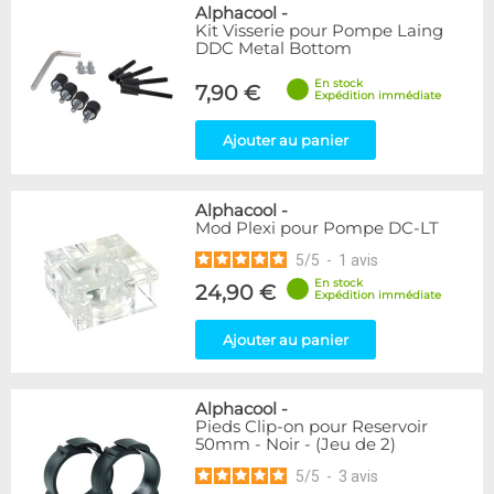
Alphacool
-
Kit Visserie pour Pompe Laing
DDC Metal Bottom
En stock
7,90 €
Expédition immédiate
Ajouter au panier
Alphacool
-
Mod Plexi pour Pompe DC-LT
5
/
5
-
1
avis
En stock
24,90 €
Expédition immédiate
Ajouter au panier
Alphacool
-
Pieds Clip-on pour Reservoir
50mm - Noir - (Jeu de 2)
5
/
5
-
3
avis