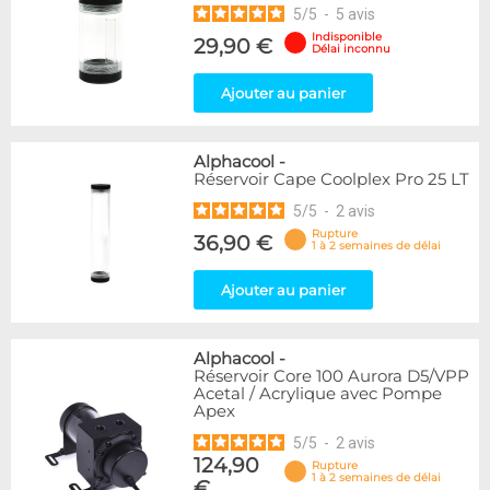
5
/
5
-
5
avis
Indisponible
29,90 €
Délai inconnu
Ajouter au panier
Alphacool
-
Réservoir Cape Coolplex Pro 25 LT
5
/
5
-
2
avis
Rupture
36,90 €
1 à 2 semaines de délai
Ajouter au panier
Alphacool
-
Réservoir Core 100 Aurora D5/VPP
Acetal / Acrylique avec Pompe
Apex
5
/
5
-
2
avis
124,90
Rupture
1 à 2 semaines de délai
€