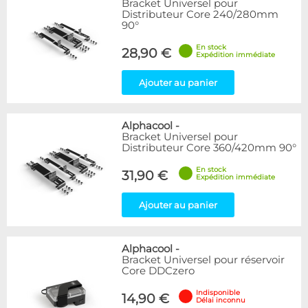
Bracket Universel pour
Articles en stock
Distributeur Core 240/280mm
Articles en promotions
90°
En stock
Appliquer
28,90 €
Expédition immédiate
Ajouter au panier
Alphacool
-
Bracket Universel pour
Distributeur Core 360/420mm 90°
En stock
31,90 €
Expédition immédiate
Ajouter au panier
Alphacool
-
Bracket Universel pour réservoir
Core DDCzero
Indisponible
14,90 €
Délai inconnu