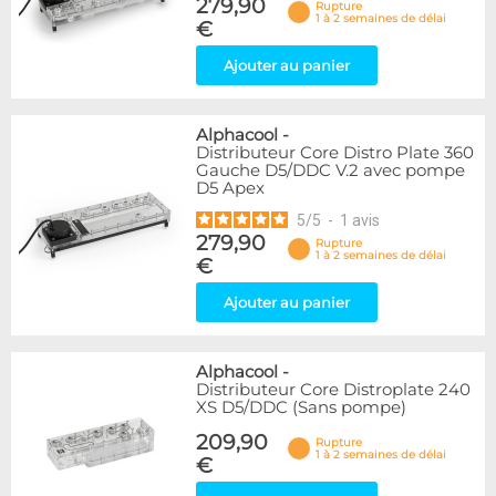
279,90
Rupture
1 à 2 semaines de délai
€
Ajouter au panier
Alphacool
-
Distributeur Core Distro Plate 360
Gauche D5/DDC V.2 avec pompe
D5 Apex
5
/
5
-
1
avis
279,90
Rupture
1 à 2 semaines de délai
€
Ajouter au panier
Alphacool
-
Distributeur Core Distroplate 240
XS D5/DDC (Sans pompe)
209,90
Rupture
1 à 2 semaines de délai
€