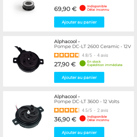
Indisponible
69,90 €
Délai inconnu
Ajouter au panier
Alphacool
-
Pompe DC-LT 2600 Ceramic - 12V
4.8
/
5
-
4
avis
En stock
27,90 €
Expédition immédiate
Ajouter au panier
Alphacool
-
Pompe DC-LT 3600 - 12 Volts
4.5
/
5
-
2
avis
Indisponible
36,90 €
Délai inconnu
Ajouter au panier