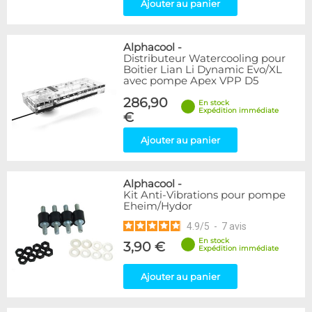
Ajouter au panier
Alphacool
-
Distributeur Watercooling pour
Boitier Lian Li Dynamic Evo/XL
avec pompe Apex VPP D5
286,90
En stock
Expédition immédiate
€
Ajouter au panier
Alphacool
-
Kit Anti-Vibrations pour pompe
Eheim/Hydor
4.9
/
5
-
7
avis
En stock
3,90 €
Expédition immédiate
Ajouter au panier