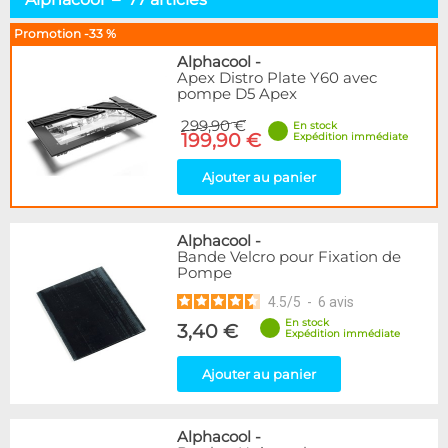
Pompes D5 & DDC
15
Pompes Autres
22
Promotion -33 %
Réservoirs Seuls
35
Alphacool
-
Combos Réservoir+Pompe
28
Apex Distro Plate Y60 avec
pompe D5 Apex
Distributeurs
29
Top & Accessoires
50
299,90 €
En stock
199,90 €
Expédition immédiate
Marque
Ajouter au panier
Alphacool
77
DocMicro
1
BARROW
46
Alphacool
-
Cooling.fr
1
Bande Velcro pour Fixation de
Pompe
Eheim
7
EK Water Blocks
20
4.5
/
5
-
6
avis
Innovatek
1
En stock
3,40 €
Expédition immédiate
KooLance
7
Laing
2
Ajouter au panier
Phobya
3
Disponibilité / Promotions
Alphacool
-