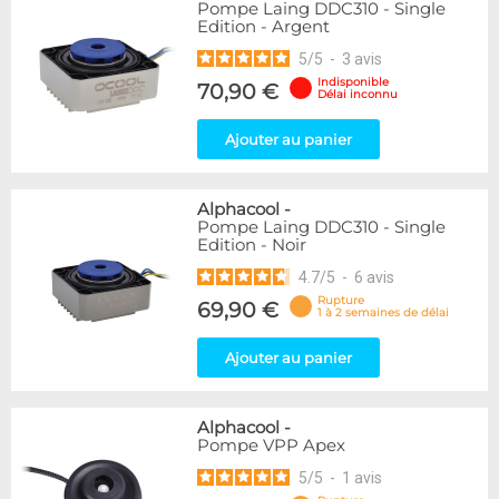
Pompe Laing DDC310 - Single
Edition - Argent
5
/
5
-
3
avis
Indisponible
70,90 €
Délai inconnu
Ajouter au panier
Alphacool
-
Pompe Laing DDC310 - Single
Edition - Noir
4.7
/
5
-
6
avis
Rupture
69,90 €
1 à 2 semaines de délai
Ajouter au panier
Alphacool
-
Pompe VPP Apex
5
/
5
-
1
avis