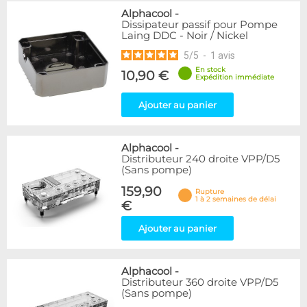
Alphacool
-
Dissipateur passif pour Pompe
Laing DDC - Noir / Nickel
5
/
5
-
1
avis
En stock
10,90 €
Expédition immédiate
Ajouter au panier
Alphacool
-
Distributeur 240 droite VPP/D5
(Sans pompe)
159,90
Rupture
1 à 2 semaines de délai
€
Ajouter au panier
Alphacool
-
Distributeur 360 droite VPP/D5
(Sans pompe)