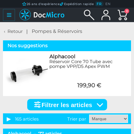
FR
/
EN
26 ans d'expérience
Expédition rapide
0
Retour
Pompes & Réservoirs
Nos suggestions
Alphacool
Réservoir Core 70 Tube avec
pompe VPP/D5 Apex PWM
199,90 €
Filtrer les articles
Filtrer
les
articles
165 articles
Trier par
Catégorie
Alphacool – 77 articles