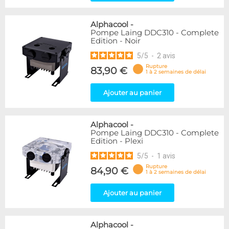
Alphacool
-
Pompe Laing DDC310 - Complete
Edition - Noir
5
/
5
-
2
avis
Rupture
83,90 €
1 à 2 semaines de délai
Ajouter au panier
Alphacool
-
Pompe Laing DDC310 - Complete
Edition - Plexi
5
/
5
-
1
avis
Rupture
84,90 €
1 à 2 semaines de délai
Ajouter au panier
Alphacool
-