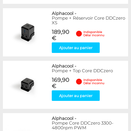
Alphacool
-
Pompe + Réservoir Core DDCzero
XS
189,90
Indisponible
Délai inconnu
€
Ajouter au panier
Alphacool
-
Pompe + Top Core DDCzero
169,90
Indisponible
Délai inconnu
€
Ajouter au panier
Alphacool
-
Pompe Core DDCzero 3300-
4800rpm PWM