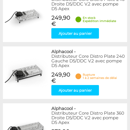
Droite D5/DDC V.2 avec pompe
D5 Apex
249,90
En stock
Expédition immédiate
€
Ajouter au panier
Alphacool
-
Distributeur Core Distro Plate 240
Gauche D5/DDC V.2 avec pompe
D5 Apex
249,90
Rupture
1 à 2 semaines de délai
€
Ajouter au panier
Alphacool
-
Distributeur Core Distro Plate 360
Droite D5/DDC V.2 avec pompe
D5 Apex