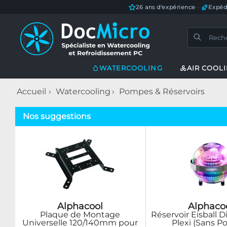
26 ans d'expérience
—
Expéd
WATERCOOLING
AIR COOL
Accueil
Watercooling
Pompes & Réservoirs
Nos suggestions
Alphacool
Alphaco
Plaque de Montage
Réservoir Eisball D
Universelle 120/140mm pour
Plexi (Sans 