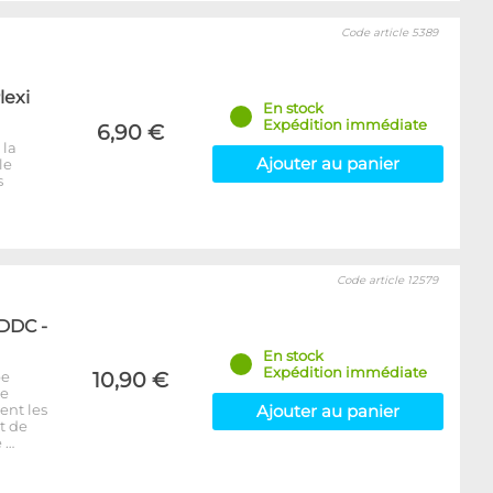
Code article 5389
lexi
En stock
Expédition immédiate
6,90 €
 la
Ajouter au panier
le
s
Code article 12579
 DDC -
En stock
Expédition immédiate
pe
10,90 €
ue
ent les
Ajouter au panier
t de
e …