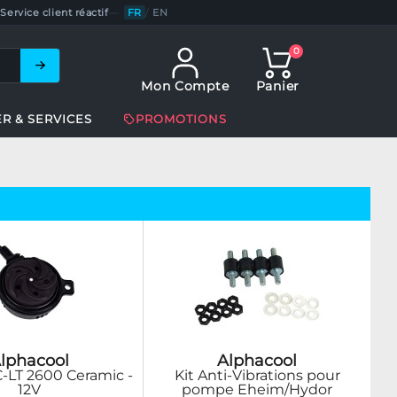
Service client réactif
—
FR
/
EN
0
Mon Compte
Panier
ER & SERVICES
PROMOTIONS
lphacool
Alphacool
LT 2600 Ceramic -
Kit Anti-Vibrations pour
12V
pompe Eheim/Hydor