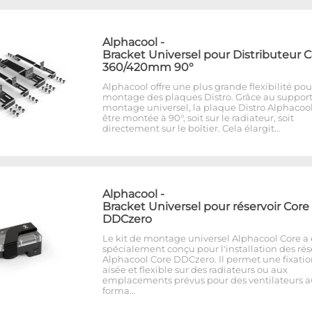
Alphacool
-
Bracket Universel pour Distributeur 
360/420mm 90°
Alphacool offre une plus grande flexibilité pou
montage des plaques Distro. Grâce au suppor
montage universel, la plaque Distro Alphacoo
être montée à 90°, soit sur le radiateur, soit
directement sur le boîtier. Cela élargit…
Alphacool
-
Bracket Universel pour réservoir Core
DDCzero
Le kit de montage universel Alphacool Core a 
spécialement conçu pour l'installation des rés
Alphacool Core DDCzero. Il permet une fixati
aisée et flexible sur des radiateurs ou aux
emplacements prévus pour des ventilateurs a
forma…