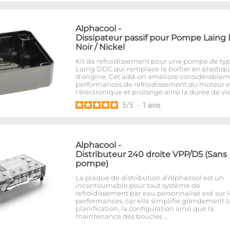
Alphacool
-
Dissipateur passif pour Pompe Laing
Noir / Nickel
Kit de refroidissement pour une pompe de ty
Laing DDC qui remplace le boîtier en plastiq
d'origine. Cet add-on améliore considérablem
performances de refroidissement du moteur e
l'électronique et prolonge ainsi la durée de vi
5
/
5
-
1
avis
Alphacool
-
Distributeur 240 droite VPP/D5 (Sans
pompe)
La plaque de distribution d'Alphacool est un
incontournable pour tout système de
refroidissement par eau personnalisé axé sur l
performances, car elle simplifie grandement l
planification, la configuration ainsi que la
maintenance des boucles …