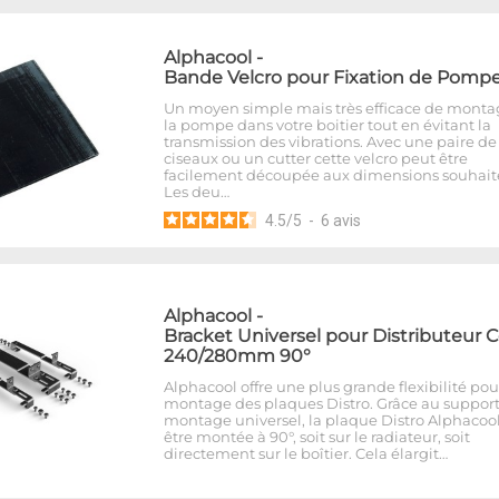
Alphacool
-
Bande Velcro pour Fixation de Pomp
Un moyen simple mais très efficace de monta
la pompe dans votre boitier tout en évitant la
transmission des vibrations. Avec une paire de
ciseaux ou un cutter cette velcro peut être
facilement découpée aux dimensions souhait
Les deu…
4.5
/
5
-
6
avis
Alphacool
-
Bracket Universel pour Distributeur 
240/280mm 90°
Alphacool offre une plus grande flexibilité pou
montage des plaques Distro. Grâce au suppor
montage universel, la plaque Distro Alphacoo
être montée à 90°, soit sur le radiateur, soit
directement sur le boîtier. Cela élargit…