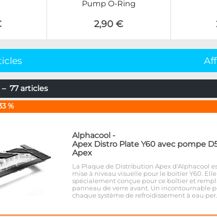
Pump O-Ring
€
2,90 €
ticles
Af
– 77 articles
33 %
Alphacool
-
Apex Distro Plate Y60 avec pompe D
Apex
La Plaque de Distribution Apex d'Alphacool es
mise à niveau visuelle pour le boitier Y60. Elle
spécialement conçue pour ce boîtier et rempl
panneau de verre avant. Un incontournable 
chaque système de refroidissement à eau per