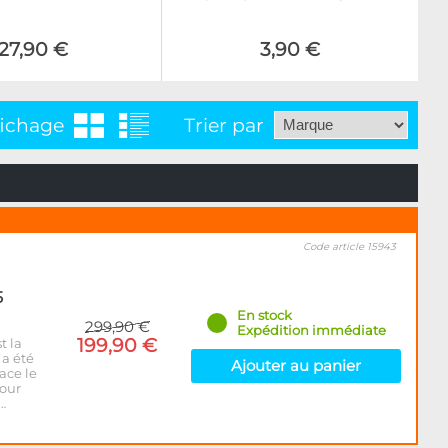
27,90 €
3,90 €
fichage
Trier par
Code article 15943
5
En stock
299,90 €
Expédition immédiate
199,90 €
t la
 a été
Ajouter au panier
ace le
pour
…