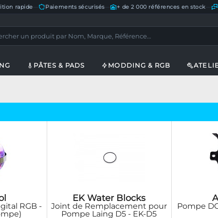
ition rapide
—
Paiements sécurisés
—
+ de 2 000 références en stock
—
ING
PÂTES & PADS
MODDING & RGB
ATELI
ol
EK Water Blocks
A
igital RGB -
Joint de Remplacement pour
Pompe DC-
Pompe)
Pompe Laing D5 - EK-D5