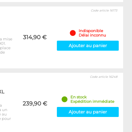
Code article 16173
Indisponible
Délai inconnu
314,90 €
la mise
01.
Ajouter au panier
mplace
 de
Code article 16248
XL
En stock
Expédition immédiate
239,90 €
la
à un
Ajouter au panier
é au
e pour