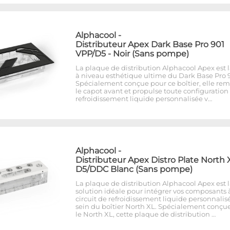
Alphacool
-
Distributeur Apex Dark Base Pro 901
VPP/D5 - Noir (Sans pompe)
La plaque de distribution Alphacool Apex est 
à niveau esthétique ultime du Dark Base Pro 9
Spécialement conçue pour ce boîtier, elle re
le capot avant et propulse toute configuration
refroidissement liquide personnalisée v…
Alphacool
-
Distributeur Apex Distro Plate North 
D5/DDC Blanc (Sans pompe)
La plaque de distribution Alphacool Apex est 
solution idéale pour intégrer vos composants 
circuit de refroidissement liquide personnalis
sein du boîtier North XL. Spécialement conçu
le North XL, cette plaque de distribution …