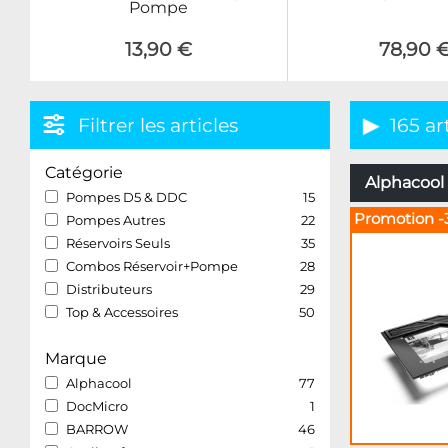
Pompe
13,90 €
78,90 
Filtrer les articles
165 ar
Catégorie
Alphacool 
Pompes D5 & DDC
15
Promotion -
Pompes Autres
22
Réservoirs Seuls
35
Combos Réservoir+Pompe
28
Distributeurs
29
Top & Accessoires
50
Marque
Alphacool
77
DocMicro
1
BARROW
46