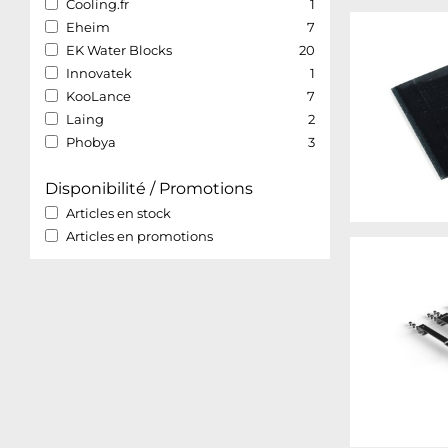
Cooling.fr
1
Eheim
7
EK Water Blocks
20
Innovatek
1
KooLance
7
Laing
2
Phobya
3
Disponibilité / Promotions
Articles en stock
Articles en promotions