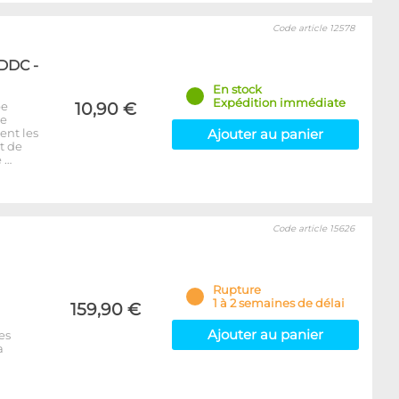
Code article 12578
 DDC -
En stock
Expédition immédiate
pe
10,90 €
ue
ent les
Ajouter au panier
t de
e …
Code article 15626
Rupture
1 à 2 semaines de délai
159,90 €
Ajouter au panier
es
a