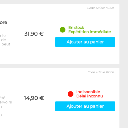
Code article 16250
Core
En stock
Expédition immédiate
31,90 €
r le
t de
Ajouter au panier
l peut
Code article 16368
Indisponible
Délai inconnu
14,90 €
été
ervoirs
Ajouter au panier
on
u