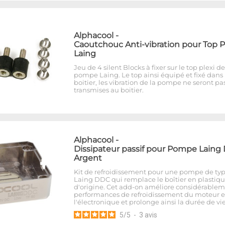
Alphacool
-
Caoutchouc Anti-vibration pour Top P
Laing
Jeu de 4 silent Blocks à fixer sur le top plexi de
pompe Laing. Le top ainsi équipé et fixé dans 
boitier, les vibration de la pompe ne seront pa
transmises au boitier.
Alphacool
-
Dissipateur passif pour Pompe Laing
Argent
Kit de refroidissement pour une pompe de ty
Laing DDC qui remplace le boîtier en plastiq
d'origine. Cet add-on améliore considérablem
performances de refroidissement du moteur e
l'électronique et prolonge ainsi la durée de vi
5
/
5
-
3
avis