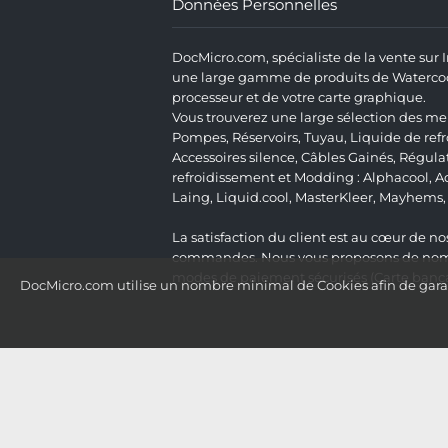
Données Personnelles
DocMicro.com, spécialiste de la vente sur
une large gamme de produits de Watercooli
processeur et de votre carte graphique.
Vous trouverez une large sélection des mei
Pompes
,
Réservoirs
,
Tuyau
,
Liquide de ref
Accessoires silence
,
Câbles Gainés
,
Régula
refroidissement et Modding :
Alphacool
,
A
Laing
,
Liquid.cool
,
MasterKleer
,
Mayhems
La satisfaction du client est au cœur de nos
commandes. Nous vous proposons de nombre
modes de paiement sécurisés (Carte bancai
DocMicro.com utilise un nombre minimal de Cookies afin de garant