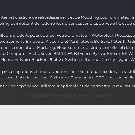
 Internet d’article de refroidissement et de Modding pour ordinateur
ng permettant de réduire les nuisances sonores de votre PC et de pr
lleurs produits pour équiper votre ordinateur :
Waterblock Processeu
roidissement
,
Embouts
,
Kit complet
Ventilateurs Boîtiers
,
Pâtes & Pad
teurs température
,
Modding
. Nous sommes distributeur officiel des
quaComputer
,
Arctic Silver
,
BARROW
,
BitFenix
,
Bykski
,
Eheim
,
EK Wat
,
Monsoon
,
NoiseBlocker
,
Phobya
,
SwifTech
,
Thermal Grizzly
,
Tygon
,
W
 préoccupations et nous apportons un soin tout particulier à la rapidit
ux choix de livraison (Colissimo, Chronopost, DPD, livraison en Fr
re, 3xCB by Cofidis, PayPal ou Virement).
ir une expérience utilisateur optimale et de permettre la réalisatio
© 2000-2026
Doc Micro
- Tous droits réservés