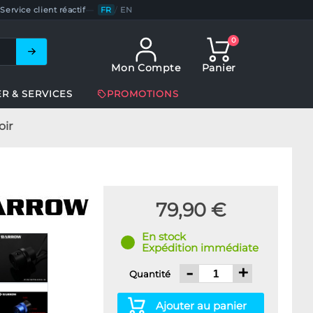
Service client réactif
—
FR
/
EN
0
Mon Compte
Panier
ER & SERVICES
PROMOTIONS
ir
79,90 €
En stock
Expédition immédiate
-
+
Quantité
Ajouter au panier