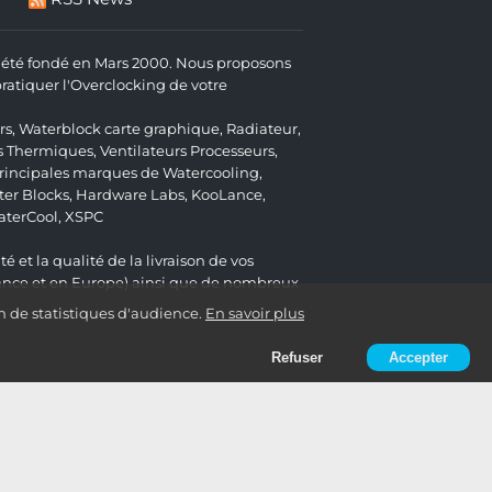
 a été fondé en Mars 2000. Nous proposons
atiquer l'Overclocking de votre
rs
,
Waterblock carte graphique
,
Radiateur
,
s Thermiques
,
Ventilateurs Processeurs
,
 principales marques de Watercooling,
er Blocks
,
Hardware Labs
,
KooLance
,
aterCool
,
XSPC
é et la qualité de la livraison de vos
ance et en Europe) ainsi que de nombreux
n de statistiques d'audience.
En savoir plus
Refuser
Accepter