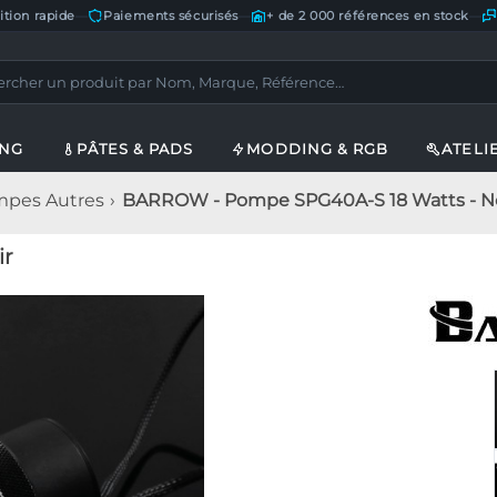
ition rapide
—
Paiements sécurisés
—
+ de 2 000 références en stock
—
ING
PÂTES & PADS
MODDING & RGB
ATELI
pes Autres
BARROW - Pompe SPG40A-S 18 Watts - No
ir