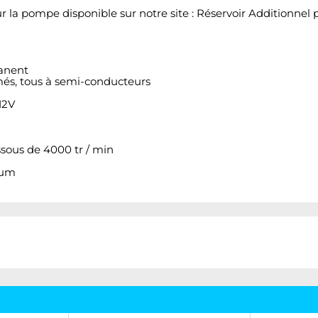
l sur la pompe disponible sur notre site : Réservoir Additio
anent
més, tous à semi-conducteurs
12V
sous de 4000 tr / min
ium