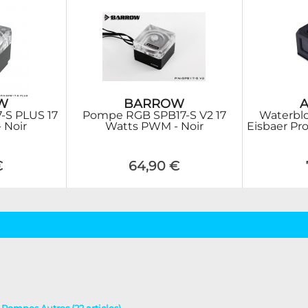
W
BARROW
A
-S PLUS 17
Pompe RGB SPB17-S V2 17
Waterbl
 Noir
Watts PWM - Noir
Eisbaer Pro
€
64,90 €