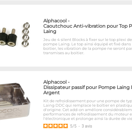
Alphacool
-
Caoutchouc Anti-vibration pour Top P
Laing
Jeu de 4 silent Blocks à fixer sur le top plexi de
pompe Laing. Le top ainsi équipé et fixé dans 
boitier, les vibration de la pompe ne seront pa
transmises au boitier.
Alphacool
-
Dissipateur passif pour Pompe Laing
Argent
Kit de refroidissement pour une pompe de ty
Laing DDC qui remplace le boîtier en plastiq
d'origine. Cet add-on améliore considérablem
performances de refroidissement du moteur e
l'électronique et prolonge ainsi la durée de vi
5
/
5
-
3
avis