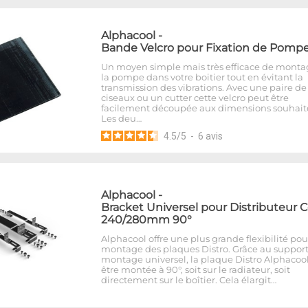
Alphacool
-
Bande Velcro pour Fixation de Pomp
Un moyen simple mais très efficace de monta
la pompe dans votre boitier tout en évitant la
transmission des vibrations. Avec une paire de
ciseaux ou un cutter cette velcro peut être
facilement découpée aux dimensions souhait
Les deu…
4.5
/
5
-
6
avis
Alphacool
-
Bracket Universel pour Distributeur 
240/280mm 90°
Alphacool offre une plus grande flexibilité pou
montage des plaques Distro. Grâce au suppor
montage universel, la plaque Distro Alphacoo
être montée à 90°, soit sur le radiateur, soit
directement sur le boîtier. Cela élargit…