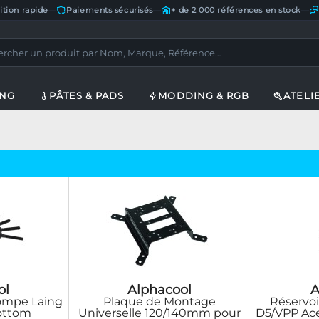
ition rapide
—
Paiements sécurisés
—
+ de 2 000 références en stock
—
ING
PÂTES & PADS
MODDING & RGB
ATELI
ol
Alphacool
A
Pompe Laing
Plaque de Montage
Réservoi
ottom
Universelle 120/140mm pour
D5/VPP Ace