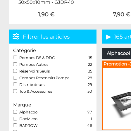
50x50x10mm - GJDP-10
1,90 €
7,90 €
Filtrer les articles
165 ar
Catégorie
Alphacool 
Pompes D5 & DDC
15
Promotion -
Pompes Autres
22
Réservoirs Seuls
35
Combos Réservoir+Pompe
28
Distributeurs
29
Top & Accessoires
50
Marque
Alphacool
77
DocMicro
1
BARROW
46