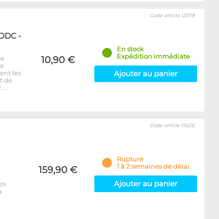
Code article 12578
 DDC -
En stock
Expédition immédiate
pe
10,90 €
ue
ent les
Ajouter au panier
t de
e …
Code article 15626
Rupture
1 à 2 semaines de délai
159,90 €
Ajouter au panier
es
a