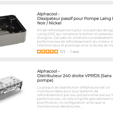
Alphacool
-
Dissipateur passif pour Pompe Laing
Noir / Nickel
Kit de refroidissement pour une pompe de ty
Laing DDC qui remplace le boîtier en plastiq
d'origine. Cet add-on améliore considérablem
performances de refroidissement du moteur e
l'électronique et prolonge ainsi la durée de vi
5
/
5
-
1
avis
Alphacool
-
Distributeur 240 droite VPP/D5 (Sans
pompe)
La plaque de distribution d'Alphacool est un
incontournable pour tout système de
refroidissement par eau personnalisé axé sur l
performances, car elle simplifie grandement l
planification, la configuration ainsi que la
maintenance des boucles …