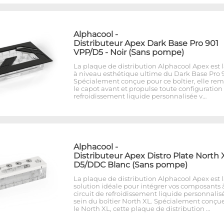
Alphacool
-
Distributeur Apex Dark Base Pro 901
VPP/D5 - Noir (Sans pompe)
La plaque de distribution Alphacool Apex est 
à niveau esthétique ultime du Dark Base Pro 9
Spécialement conçue pour ce boîtier, elle re
le capot avant et propulse toute configuration
refroidissement liquide personnalisée v…
Alphacool
-
Distributeur Apex Distro Plate North 
D5/DDC Blanc (Sans pompe)
La plaque de distribution Alphacool Apex est 
solution idéale pour intégrer vos composants 
circuit de refroidissement liquide personnalis
sein du boîtier North XL. Spécialement conçu
le North XL, cette plaque de distribution …