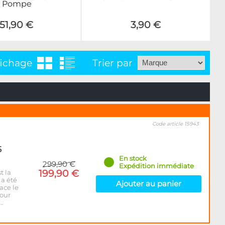
Pompe
51,90 €
3,90 €
fichage
Trier par
Code article 15943
5
En stock
299,90 €
Expédition immédiate
199,90 €
t la
 a été
Ajouter au panier
ace le
pour
…