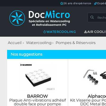
26 ans d'expérience
—
Expéd
WATERCOOLING
AIR COOL
Accueil
Watercooling
Pompes & Réservoirs
Nos suggestions
BARROW
Alphaco
Plaque Anti-vibrations adhésif
Kit Visserie pour 
double face pour pompe
DDC Metal B