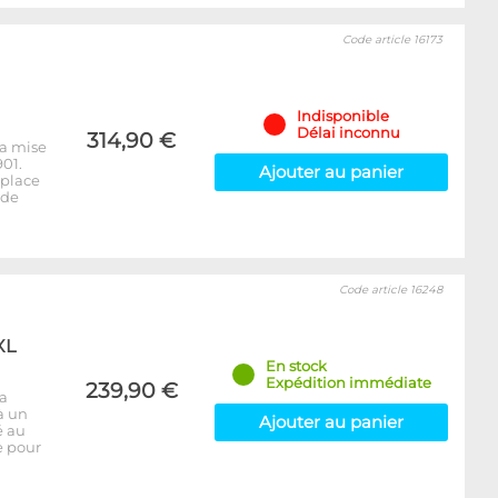
Code article 16173
Indisponible
Délai inconnu
314,90 €
la mise
01.
Ajouter au panier
mplace
 de
Code article 16248
XL
En stock
Expédition immédiate
239,90 €
la
à un
Ajouter au panier
é au
e pour