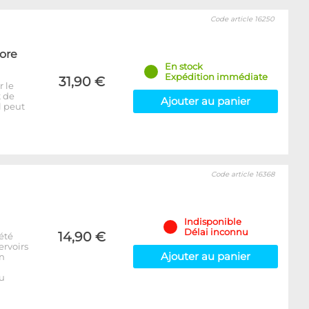
Code article 16250
Core
En stock
Expédition immédiate
31,90 €
r le
t de
Ajouter au panier
l peut
Code article 16368
Indisponible
Délai inconnu
14,90 €
été
ervoirs
Ajouter au panier
on
u