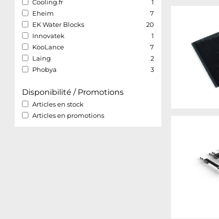
Cooling.fr
1
Eheim
7
EK Water Blocks
20
Innovatek
1
KooLance
7
Laing
2
Phobya
3
Disponibilité / Promotions
Articles en stock
Articles en promotions