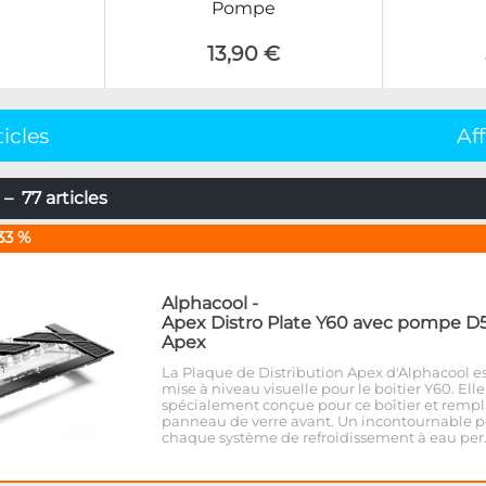
Pompe
13,90 €
ticles
Af
– 77 articles
33 %
Alphacool
-
Apex Distro Plate Y60 avec pompe D
Apex
La Plaque de Distribution Apex d'Alphacool es
mise à niveau visuelle pour le boitier Y60. Elle
spécialement conçue pour ce boîtier et rempl
panneau de verre avant. Un incontournable 
chaque système de refroidissement à eau per