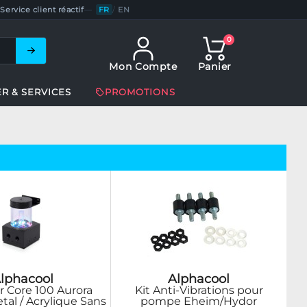
Service client réactif
—
FR
/
EN
0
Mon Compte
Panier
ER & SERVICES
PROMOTIONS
lphacool
Alphacool
r Core 100 Aurora
Kit Anti-Vibrations pour
tal / Acrylique Sans
pompe Eheim/Hydor