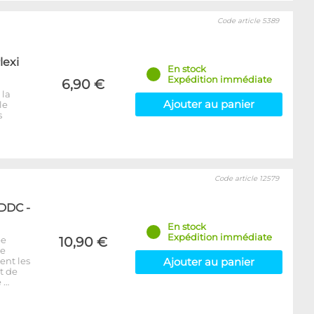
Code article 5389
lexi
En stock
Expédition immédiate
6,90 €
 la
Ajouter au panier
le
s
Code article 12579
 DDC -
En stock
Expédition immédiate
pe
10,90 €
ue
ent les
Ajouter au panier
t de
e …