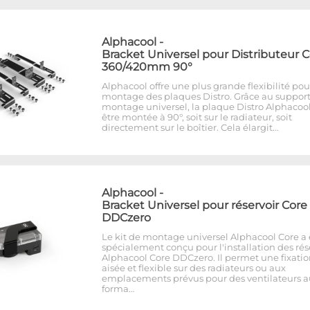
Alphacool
-
Bracket Universel pour Distributeur 
360/420mm 90°
Alphacool offre une plus grande flexibilité pou
montage des plaques Distro. Grâce au suppor
montage universel, la plaque Distro Alphacoo
être montée à 90°, soit sur le radiateur, soit
directement sur le boîtier. Cela élargit…
Alphacool
-
Bracket Universel pour réservoir Core
DDCzero
Le kit de montage universel Alphacool Core a 
spécialement conçu pour l'installation des rés
Alphacool Core DDCzero. Il permet une fixati
aisée et flexible sur des radiateurs ou aux
emplacements prévus pour des ventilateurs a
forma…