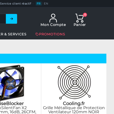
Service client réactif
—
FR
/
EN
0
Mon Compte
Panier
ER & SERVICES
PROMOTIONS
iseBlocker
Cooling.fr
kSilentFan X2
Grille Métallique de Protection
mm, 16dB, 26CFM,
Ventilateur 120mm NOIR