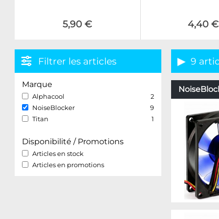
5,90 €
4,40 €
Filtrer les articles
9 arti
Marque
NoiseBlock
Alphacool
2
NoiseBlocker
9
Titan
1
Disponibilité / Promotions
Articles en stock
Articles en promotions