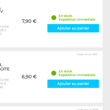
,
EV
En stock
Expédition immédiate
7,90 €
 Durée
Ajouter au panier
 26.5
.2
Code article 8197
,
BOITE
En stock
Expédition immédiate
6,90 €
 Durée
10.6
Ajouter au panier
de
Code article 8198