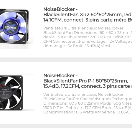
NoiseBlocker
-
BlackSilentFan XR2 60*60*25mm, 15d
14.1CFM, connect. 3 pins carte mère 
Ventilateurs Ultra silencieux NoiseBlocker
BlackSilentFan Dimensions : 60 x 60 x 25mm
de vie : 30000h Vitesse : 2200 R.P.M. Débit air : 
CFM Connecteur : 3-pins Voltage : 12V Voltage 
démarrage : 6v Bruit : 15 dB(A) Versi…
NoiseBlocker
-
BlackSilentFanPro P-1 80*80*25mm,
15.4dB, 17.2CFM, connect. 3 pins cart
Ventilateurs Ultra silencieux NoiseBlocker
BlackSilentFanPro Caractéristiques Techniques
Dimensions : 80 x 80 x 25mm Poids : 60g Vitess
1500 R.P.M. Débit air : 17.2 CFM Bruit : 15.4 dB(A
Consommation : 0.6 Watts Ampérage : 0.05A…