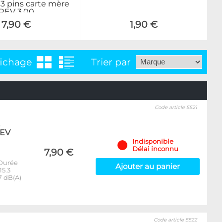
 3 pins carte mère
REV 3.00
7,90 €
1,90 €
fichage
Trier par
Code article 5521
REV
Indisponible
Délai inconnu
7,90 €
 Durée
Ajouter au panier
15.3
7 dB(A)
Code article 5522