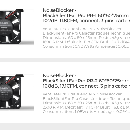
NoiseBlocker
-
BlackSilentFanPro PR-1 60*60*25mm,
10.7dB, 11.8CFM, connect. 3 pins carte
Ventilateurs Ultra silencieux NoiseBlocker
BlackSilentFanPro Caractéristiques Techniques
Dimensions : 60 x 60 x 25mm Poids : 45g Vitess
1800 R.P.M. Débit air : 11.8 CFM Bruit : 10.7 dB(A
Consommation : 0.72 Watts Ampérage : 0.06…
NoiseBlocker
-
BlackSilentFanPro PR-2 60*60*25mm
16.8dB, 17.1CFM, connect. 3 pins carte
Ventilateurs Ultra silencieux NoiseBlocker
BlackSilentFanPro Caractéristiques Techniques
Dimensions : 60 x 60 x 25mm Poids : 45g Vitess
2500 R.P.M. Débit air : 17.1 CFM Bruit : 16.8 dB(A
Consommation : 1.08Watts Ampérage : 0.09A…