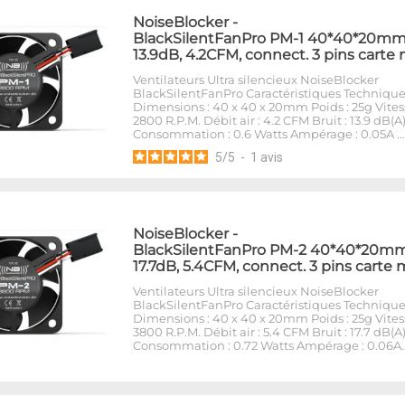
NoiseBlocker
-
BlackSilentFanPro PM-1 40*40*20mm
13.9dB, 4.2CFM, connect. 3 pins carte
Ventilateurs Ultra silencieux NoiseBlocker
BlackSilentFanPro Caractéristiques Techniques
Dimensions : 40 x 40 x 20mm Poids : 25g Vitess
2800 R.P.M. Débit air : 4.2 CFM Bruit : 13.9 dB(A
Consommation : 0.6 Watts Ampérage : 0.05A …
5
/
5
-
1
avis
NoiseBlocker
-
BlackSilentFanPro PM-2 40*40*20mm
17.7dB, 5.4CFM, connect. 3 pins carte
Ventilateurs Ultra silencieux NoiseBlocker
BlackSilentFanPro Caractéristiques Techniques
Dimensions : 40 x 40 x 20mm Poids : 25g Vitess
3800 R.P.M. Débit air : 5.4 CFM Bruit : 17.7 dB(A
Consommation : 0.72 Watts Ampérage : 0.06A