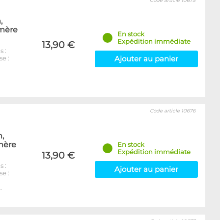
Code article 10675
,
 mère
En stock
Expédition immédiate
13,90 €
 :
e :
Ajouter au panier
)
Code article 10676
,
 mère
En stock
Expédition immédiate
13,90 €
 :
Ajouter au panier
e :
)
…