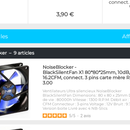
connect.
3,90 €
cles
Af
er – 9 articles
NoiseBlocker
-
BlackSilentFan X1 80*80*25mm, 10dB,
16.2CFM, connect. 3 pins carte mère 
3.00
Ventilateurs Ultra silencieux NoiseBlocker
BlackSilentFan Dimensions : 80 x 80 x 25mm
de vie : 80000h Vitesse : 1300 R.P.M. Débit air : 
CFM Connecteur : 3-pins Voltage : 12V Bruit : 9.
Version boite Livré avec 4 NB-Slics
5
/
5
-
2
avis