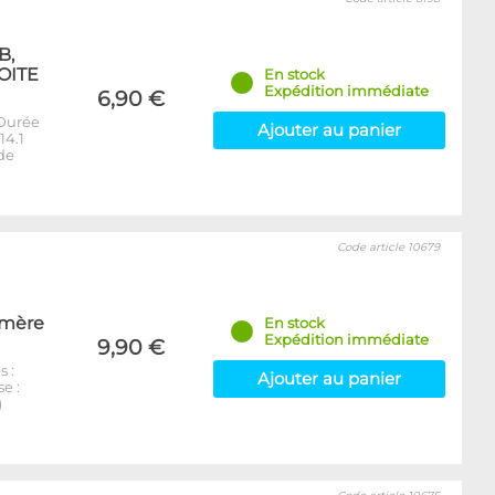
B,
BOITE
En stock
Expédition immédiate
6,90 €
 Durée
Ajouter au panier
14.1
de
Code article 10679
e mère
En stock
Expédition immédiate
9,90 €
 :
Ajouter au panier
e :
)