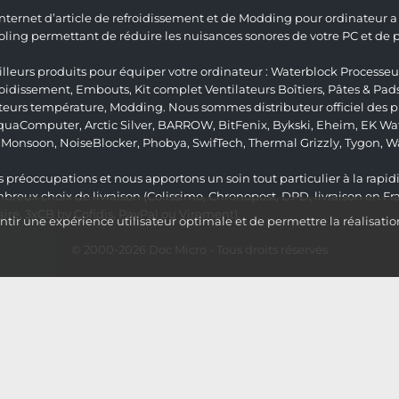
 Internet d’article de refroidissement et de Modding pour ordinateur
ng permettant de réduire les nuisances sonores de votre PC et de pr
lleurs produits pour équiper votre ordinateur :
Waterblock Processeu
roidissement
,
Embouts
,
Kit complet
Ventilateurs Boîtiers
,
Pâtes & Pad
teurs température
,
Modding
. Nous sommes distributeur officiel des
quaComputer
,
Arctic Silver
,
BARROW
,
BitFenix
,
Bykski
,
Eheim
,
EK Wat
,
Monsoon
,
NoiseBlocker
,
Phobya
,
SwifTech
,
Thermal Grizzly
,
Tygon
,
W
 préoccupations et nous apportons un soin tout particulier à la rapidit
ux choix de livraison (Colissimo, Chronopost, DPD, livraison en Fr
re, 3xCB by Cofidis, PayPal ou Virement).
ir une expérience utilisateur optimale et de permettre la réalisatio
© 2000-2026
Doc Micro
- Tous droits réservés