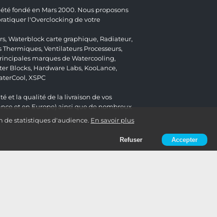
 a été fondé en Mars 2000. Nous proposons
atiquer l'Overclocking de votre
rs
,
Waterblock carte graphique
,
Radiateur
,
s Thermiques
,
Ventilateurs Processeurs
,
 principales marques de Watercooling,
er Blocks
,
Hardware Labs
,
KooLance
,
aterCool
,
XSPC
é et la qualité de la livraison de vos
ance et en Europe) ainsi que de nombreux
n de statistiques d'audience.
En savoir plus
Refuser
Accepter