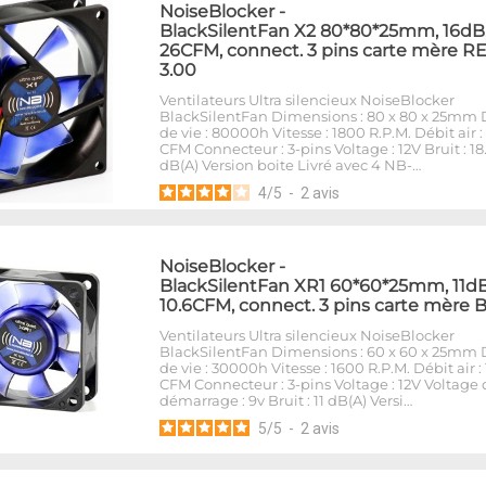
NoiseBlocker
-
BlackSilentFan X2 80*80*25mm, 16dB
26CFM, connect. 3 pins carte mère R
3.00
Ventilateurs Ultra silencieux NoiseBlocker
BlackSilentFan Dimensions : 80 x 80 x 25mm
de vie : 80000h Vitesse : 1800 R.P.M. Débit air :
CFM Connecteur : 3-pins Voltage : 12V Bruit : 18
dB(A) Version boite Livré avec 4 NB-…
4
/
5
-
2
avis
NoiseBlocker
-
BlackSilentFan XR1 60*60*25mm, 11dB
10.6CFM, connect. 3 pins carte mère 
Ventilateurs Ultra silencieux NoiseBlocker
BlackSilentFan Dimensions : 60 x 60 x 25mm
de vie : 30000h Vitesse : 1600 R.P.M. Débit air : 
CFM Connecteur : 3-pins Voltage : 12V Voltage 
démarrage : 9v Bruit : 11 dB(A) Versi…
5
/
5
-
2
avis