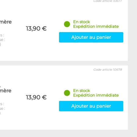
Code article 10677
 mère
En stock
Expédition immédiate
13,90 €
 :
Ajouter au panier
e :
)
Code article 10678
,
 mère
En stock
Expédition immédiate
13,90 €
 :
Ajouter au panier
e :
)