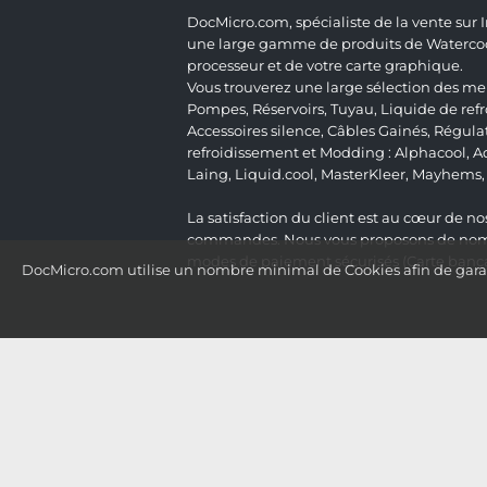
DocMicro.com, spécialiste de la vente sur
une large gamme de produits de Watercooli
processeur et de votre carte graphique.
Vous trouverez une large sélection des mei
Pompes
,
Réservoirs
,
Tuyau
,
Liquide de ref
Accessoires silence
,
Câbles Gainés
,
Régula
refroidissement et Modding :
Alphacool
,
A
Laing
,
Liquid.cool
,
MasterKleer
,
Mayhems
La satisfaction du client est au cœur de nos
commandes. Nous vous proposons de nombre
modes de paiement sécurisés (Carte bancai
DocMicro.com utilise un nombre minimal de Cookies afin de garant