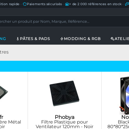
ition rapide
—
Paiements sécurisés
—
+ de 2 000 références en stock
—
ING
PÂTES & PADS
MODDING & RGB
ATELI
tres
fr
Phobya
No
ière Métal
Filtre Plastique pour
Blac
ir
Ventilateur 120mm - Noir
80*80*25