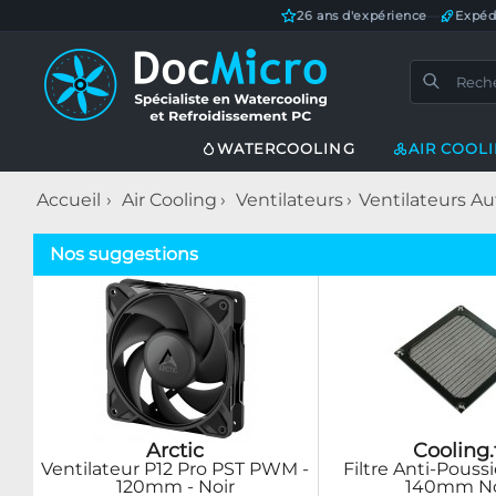
26 ans d'expérience
—
Expéd
WATERCOOLING
AIR COOL
Accueil
Air Cooling
Ventilateurs
Ventilateurs Au
Nos suggestions
Arctic
Cooling.
Ventilateur P12 Pro PST PWM -
Filtre Anti-Pouss
120mm - Noir
140mm No