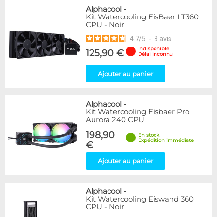
Alphacool
-
Kit Watercooling EisBaer LT360
CPU - Noir
4.7
/
5
-
3
avis
Indisponible
125,90 €
Délai inconnu
Ajouter au panier
Alphacool
-
Kit Watercooling Eisbaer Pro
Aurora 240 CPU
198,90
En stock
Expédition immédiate
€
Ajouter au panier
Alphacool
-
Kit Watercooling Eiswand 360
CPU - Noir