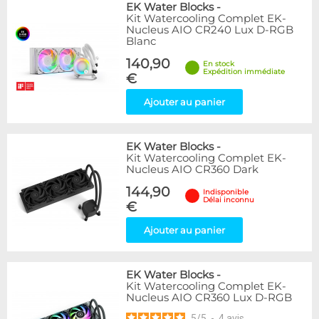
EK Water Blocks
-
Kit Watercooling Complet EK-
Nucleus AIO CR240 Lux D-RGB
Blanc
140,90
En stock
Expédition immédiate
€
Ajouter au panier
EK Water Blocks
-
Kit Watercooling Complet EK-
Nucleus AIO CR360 Dark
144,90
Indisponible
Délai inconnu
€
Ajouter au panier
EK Water Blocks
-
Kit Watercooling Complet EK-
Nucleus AIO CR360 Lux D-RGB
5
/
5
-
4
avis