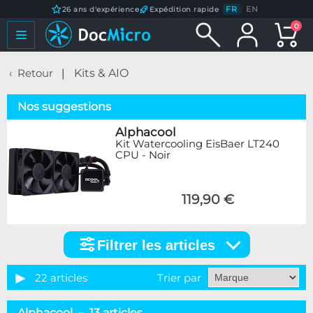
FR
/
EN
26 ans d'expérience
Expédition rapide
0
Retour
Kits & AIO
Nos suggestions
Alphacool
Kit Watercooling EisBaer LT240
CPU - Noir
119,90 €
Filtrer les articles
Filtrer
les
articles
22 articles
Trier par
Catégorie
Alphacool – 13 articles