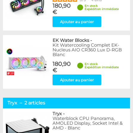
180,90
En stock
Expédition immédiate
€
Ajouter au panier
EK Water Blocks
-
Kit Watercooling Complet EK-
Nucleus AIO CR360 Lux D-RGB
Blanc
180,90
En stock
Expédition immédiate
€
Ajouter au panier
Tryx – 2 articles
Tryx
-
Waterblock CPU Panorama,
AMOLED Display, Socket Intel &
AMD - Blanc