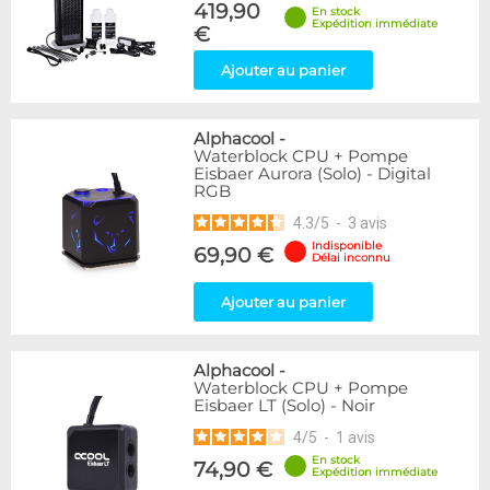
419,90
En stock
Expédition immédiate
€
Ajouter au panier
Alphacool
-
Waterblock CPU + Pompe
Eisbaer Aurora (Solo) - Digital
RGB
4.3
/
5
-
3
avis
Indisponible
69,90 €
Délai inconnu
Ajouter au panier
Alphacool
-
Waterblock CPU + Pompe
Eisbaer LT (Solo) - Noir
4
/
5
-
1
avis
En stock
74,90 €
Expédition immédiate