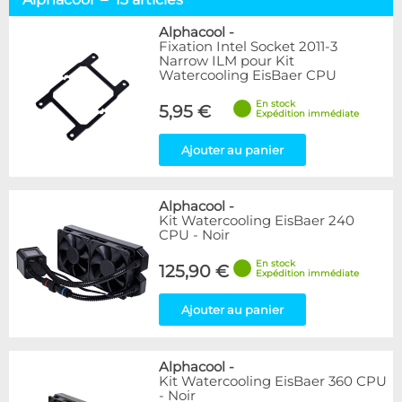
Kits complets
16
Accessoires pour kits
6
Alphacool
-
Fixation Intel Socket 2011-3
Narrow ILM pour Kit
Marque
Watercooling EisBaer CPU
Alphacool
13
En stock
5,95 €
Arctic
2
Expédition immédiate
EK Water Blocks
5
Tryx
Ajouter au panier
2
Disponibilité / Promotions
Alphacool
-
Articles en stock
Kit Watercooling EisBaer 240
Articles en promotions
CPU - Noir
En stock
125,90 €
Appliquer
Expédition immédiate
Ajouter au panier
Alphacool
-
Kit Watercooling EisBaer 360 CPU
- Noir