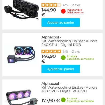
4
/
5
-
2
avis
144,90
Indisponible
Délai inconnu
€
Ajouter au panier
Alphacool
-
Kit Watercooling EisBaer Aurora
240 CPU - Digital RGB
5
/
5
-
2
avis
146,90
En stock
Expédition immédiate
€
Ajouter au panier
Alphacool
-
Kit Watercooling EisBaer Aurora
360 CPU - Digital RGB V1.1
En stock
177,90 €
Expédition immédiate