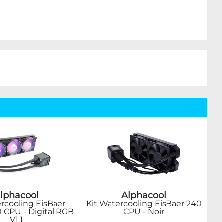
lphacool
Alphacool
ercooling EisBaer
Kit Watercooling EisBaer 240
0 CPU - Digital RGB
CPU - Noir
V1.1