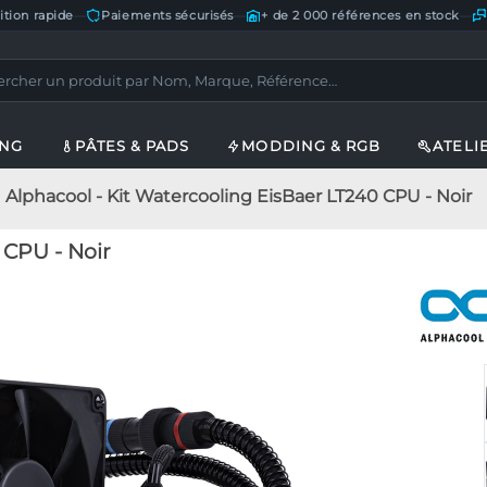
ition rapide
—
Paiements sécurisés
—
+ de 2 000 références en stock
—
ING
PÂTES & PADS
MODDING & RGB
ATELI
Alphacool - Kit Watercooling EisBaer LT240 CPU - Noir
 CPU - Noir