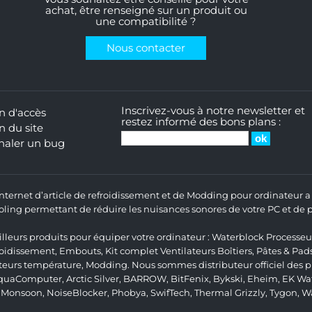
achat, être renseigné sur un produit ou
une compatibilité ?
Nous contacter
Inscrivez-vous à notre newsletter et
n d'accès
restez informé des bons plans :
n du site
naler un bug
 Internet d’article de refroidissement et de Modding pour ordinateur
ng permettant de réduire les nuisances sonores de votre PC et de pr
lleurs produits pour équiper votre ordinateur :
Waterblock Processeu
roidissement
,
Embouts
,
Kit complet
Ventilateurs Boîtiers
,
Pâtes & Pad
teurs température
,
Modding
. Nous sommes distributeur officiel des
quaComputer
,
Arctic Silver
,
BARROW
,
BitFenix
,
Bykski
,
Eheim
,
EK Wat
,
Monsoon
,
NoiseBlocker
,
Phobya
,
SwifTech
,
Thermal Grizzly
,
Tygon
,
W