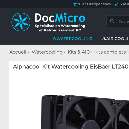
26 ans d'expérience
—
Expéd
WATERCOOLING
AIR COOL
Accueil
Watercooling
Kits & AIO
Kits complets
Alphacool Kit Watercooling EisBaer LT240