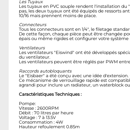
Les Tuyaux
Les tuyaux en PVC souple rendent l'installation du "E
pas, les deux tuyaux ont été équipés de ressorts an
10/16 mais prennent moins de place.
Connecteurs
Tous les connecteurs sont en 1/4", le filetage stand
De cette façon, chaque pièce peut être changée pour
épais ou même rigides et configurer votre système 
Ventilateurs
Les ventilateurs "Eiswind" ont été développés spécia
du ventilateur.
Les ventilateurs peuvent être réglés par PWM entre
Raccords autobloquants
Le "Eisbaer" a été conçu avec une idée d'extension. 
Ce mécanisme de verrouillage rapide est compatible 
agrandi pour inclure un radiateur, un waterblock ou
Caractéristiques Techniques :
Pompe:
Vitesse : 2600RPM
Débit : 70 litres par heure
Voltage : 7 à 13.5V
Consommation : 4W
Hauteur refoulement 0.85m