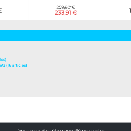
259,90 €
€
233,91 €
les)
ts (16 articles)
Vous souhaitez être conseillé pour votre