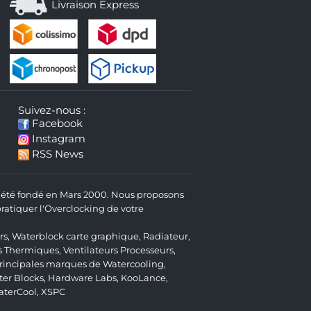
Livraison Express
Suivez-nous :
Facebook
Instagram
RSS News
 a été fondé en Mars 2000. Nous proposons
atiquer l'Overclocking de votre
rs
,
Waterblock carte graphique
,
Radiateur
,
s Thermiques
,
Ventilateurs Processeurs
,
 principales marques de Watercooling,
er Blocks
,
Hardware Labs
,
KooLance
,
aterCool
,
XSPC