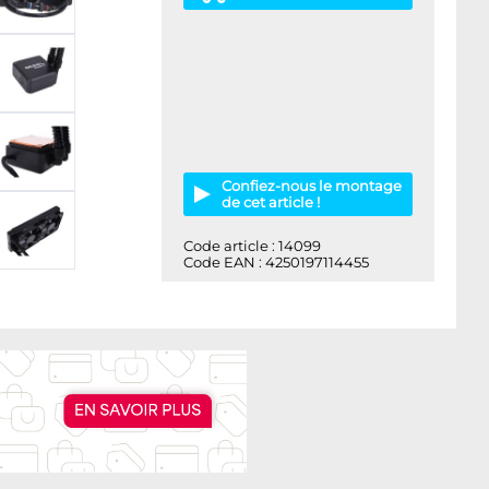
Confiez-nous le montage
de cet article !
Code article : 14099
Code EAN : 4250197114455