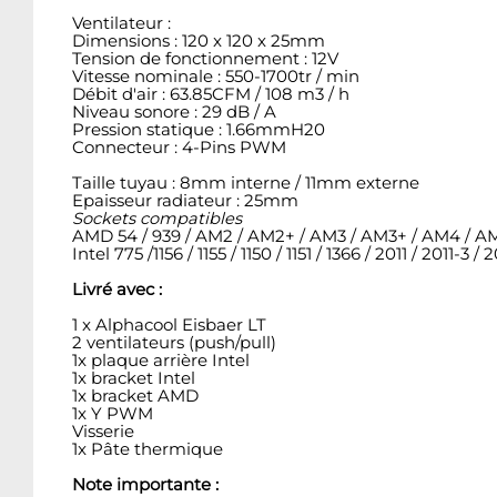
Ventilateur :
Dimensions : 120 x 120 x 25mm
Tension de fonctionnement : 12V
Vitesse nominale : 550-1700tr / min
Débit d'air : 63.85CFM / 108 m3 / h
Niveau sonore : 29 dB / A
Pression statique : 1.66mmH20
Connecteur : 4-Pins PWM
Taille tuyau : 8mm interne / 11mm externe
Epaisseur radiateur : 25mm
Sockets compatibles
AMD 54 / 939 / AM2 / AM2+ / AM3 / AM3+ / AM4 / AM5
Intel 775 /1156 / 1155 / 1150 / 1151 / 1366 / 2011 / 2011-3 /
Livré avec :
1 x Alphacool Eisbaer LT
2 ventilateurs (push/pull)
1x plaque arrière Intel
1x bracket Intel
1x bracket AMD
1x Y PWM
Visserie
1x Pâte thermique
Note importante :