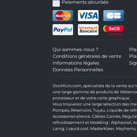
Paiements sécurisés
Qui sommes-nous ?
Pla
Conditions générales de vente
Pla
Informations légales
Sig
Données Personnelles
DocMicro.com, spécialiste de la vente sur
une large gamme de produits de Watercooli
processeur et de votre carte graphique.
Vous trouverez une large sélection des mei
Pompes
,
Réservoirs
,
Tuyau
,
Liquide de ref
Accessoires silence
,
Câbles Gainés
,
Régula
refroidissement et Modding :
Alphacool
,
A
Laing
,
Liquid.cool
,
MasterKleer
,
Mayhems