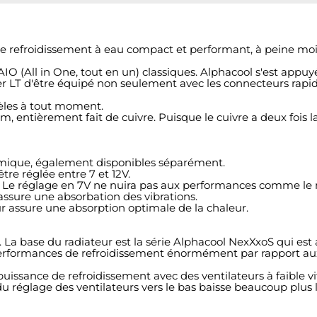
de refroidissement à eau compact et performant, à peine moin
 AIO (All in One, tout en un) classiques. Alphacool s'est ap
r LT d'être équipé non seulement avec les connecteurs rapid
èles à tout moment.
, entièrement fait de cuivre. Puisque le cuivre a deux fois l
mique, également disponibles séparément.
re réglée entre 7 et 12V.
 Le réglage en 7V ne nuira pas aux performances comme le mo
assure une absorbation des vibrations.
seur assure une absorption optimale de la chaleur.
 La base du radiateur est la série Alphacool NexXxoS qui est
performances de refroidissement énormément par rapport aux
uissance de refroidissement avec des ventilateurs à faible vi
du réglage des ventilateurs vers le bas baisse beaucoup plus