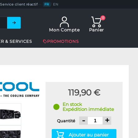
Service client réactif
—
FR
/
EN
0
Mon Compte
Panier
ER & SERVICES
PROMOTIONS
119,90 €
En stock
Expédition immédiate
-
+
Quantité
Ajouter au panier