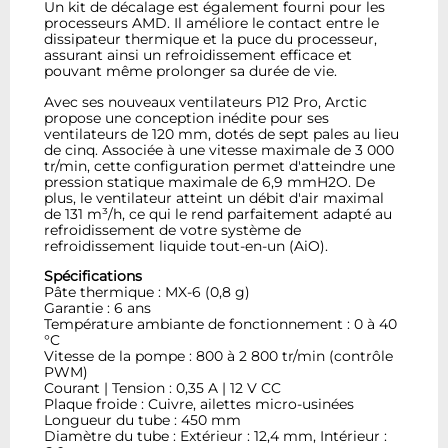
Un kit de décalage est également fourni pour les
processeurs AMD. Il améliore le contact entre le
dissipateur thermique et la puce du processeur,
assurant ainsi un refroidissement efficace et
pouvant même prolonger sa durée de vie.
Avec ses nouveaux ventilateurs P12 Pro, Arctic
propose une conception inédite pour ses
ventilateurs de 120 mm, dotés de sept pales au lieu
de cinq. Associée à une vitesse maximale de 3 000
tr/min, cette configuration permet d'atteindre une
pression statique maximale de 6,9 mmH2O. De
plus, le ventilateur atteint un débit d'air maximal
de 131 m³/h, ce qui le rend parfaitement adapté au
refroidissement de votre système de
refroidissement liquide tout-en-un (AiO).
Spécifications
Pâte thermique : MX-6 (0,8 g)
Garantie : 6 ans
Température ambiante de fonctionnement : 0 à 40
°C
Vitesse de la pompe : 800 à 2 800 tr/min (contrôle
PWM)
Courant | Tension : 0,35 A | 12 V CC
Plaque froide : Cuivre, ailettes micro-usinées
Longueur du tube : 450 mm
Diamètre du tube : Extérieur : 12,4 mm, Intérieur :