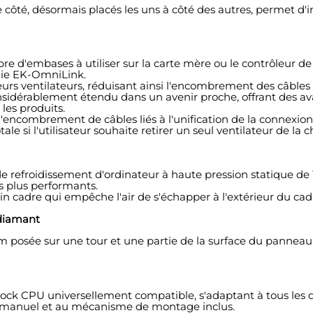
re côté, désormais placés les uns à côté des autres, permet 
 d'embases à utiliser sur la carte mère ou le contrôleur de 
gie EK-OmniLink.
rs ventilateurs, réduisant ainsi l'encombrement des câbles e
sidérablement étendu dans un avenir proche, offrant des ava
 les produits.
ncombrement de câbles liés à l'unification de la connexion 
e si l'utilisateur souhaite retirer un seul ventilateur de la c
 refroidissement d'ordinateur à haute pression statique de
s plus performants.
n cadre qui empêche l'air de s'échapper à l'extérieur du cadr
 diamant
osée sur une tour et une partie de la surface du panneau es
lock CPU universellement compatible, s'adaptant à tous les 
 au manuel et au mécanisme de montage inclus.