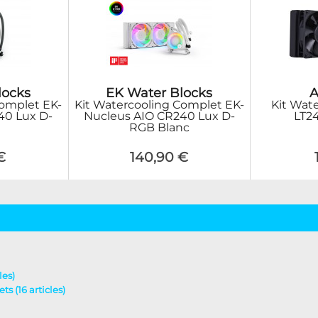
locks
EK Water Blocks
A
Complet EK-
Kit Watercooling Complet EK-
Kit Wat
40 Lux D-
Nucleus AIO CR240 Lux D-
LT24
RGB Blanc
€
140,90 €
les)
ts (16 articles)