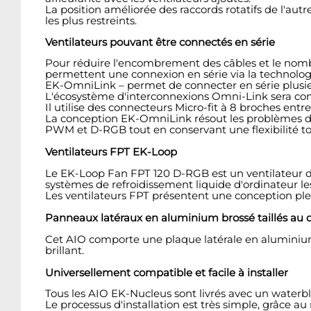
La position améliorée des raccords rotatifs de l'aut
les plus restreints.
Ventilateurs pouvant être connectés en série
Pour réduire l'encombrement des câbles et le nombre
permettent une connexion en série via la technolo
EK-OmniLink – permet de connecter en série plusieu
L'écosystème d'interconnexions Omni-Link sera con
Il utilise des connecteurs Micro-fit à 8 broches entre
La conception EK-OmniLink résout les problèmes d'e
PWM et D-RGB tout en conservant une flexibilité total
Ventilateurs FPT EK-Loop
Le EK-Loop Fan FPT 120 D-RGB est un ventilateur de
systèmes de refroidissement liquide d'ordinateur le
Les ventilateurs FPT présentent une conception plei
Panneaux latéraux en aluminium brossé taillés au
Cet AIO comporte une plaque latérale en aluminium p
brillant.
Universellement compatible et facile à installer
Tous les AIO EK-Nucleus sont livrés avec un waterb
Le processus d'installation est très simple, grâce