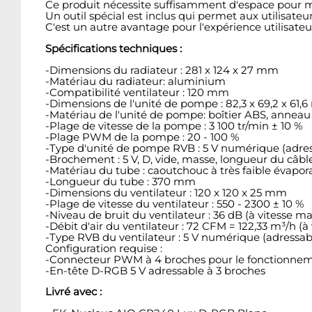
Ce produit nécessite suffisamment d'espace pour m
Un outil spécial est inclus qui permet aux utilisateur
C'est un autre avantage pour l'expérience utilisate
Spécifications techniques :
-Dimensions du radiateur : 281 x 124 x 27 mm
-Matériau du radiateur: aluminium
-Compatibilité ventilateur : 120 mm
-Dimensions de l'unité de pompe : 82,3 x 69,2 x 61,
-Matériau de l'unité de pompe: boîtier ABS, annea
-Plage de vitesse de la pompe : 3 100 tr/min ± 10 %
-Plage PWM de la pompe : 20 - 100 %
-Type d'unité de pompe RVB : 5 V numérique (adres
-Brochement : 5 V, D, vide, masse, longueur du câb
-Matériau du tube : caoutchouc à très faible évapo
-Longueur du tube : 370 mm
-Dimensions du ventilateur : 120 x 120 x 25 mm
-Plage de vitesse du ventilateur : 550 - 2300 ± 10 %
-Niveau de bruit du ventilateur : 36 dB (à vitesse m
-Débit d'air du ventilateur : 72 CFM = 122,33 m³/h (
-Type RVB du ventilateur : 5 V numérique (adressabl
Configuration requise :
-Connecteur PWM à 4 broches pour le fonctionneme
-En-tête D-RGB 5 V adressable à 3 broches
Livré avec :