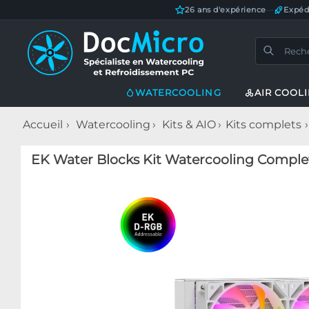
26 ans d'expérience
—
Expéd
WATERCOOLING
AIR COOL
Accueil
Watercooling
Kits & AIO
Kits complets
EK Water Blocks Kit Watercooling Compl