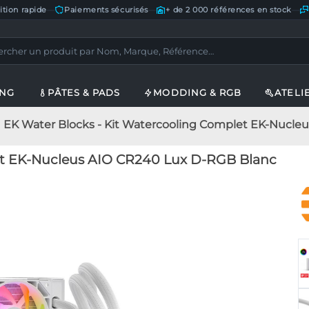
ition rapide
—
Paiements sécurisés
—
+ de 2 000 références en stock
—
ING
PÂTES & PADS
MODDING & RGB
ATELI
EK Water Blocks - Kit Watercooling Complet EK-Nucle
et EK-Nucleus AIO CR240 Lux D-RGB Blanc