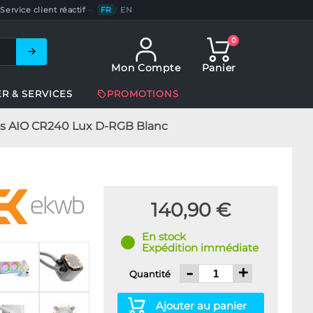
Service client réactif
—
FR
/
EN
0
Mon Compte
Panier
ER & SERVICES
PROMOTIONS
us AIO CR240 Lux D-RGB Blanc
140,90 €
En stock
Expédition immédiate
-
+
Quantité
Ajouter au panier