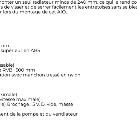
onter un seul radiateur mince de 240 mm, ce qui le rend co
s de visser et de serrer facilement les entretoises sans se bles
ur lors du montage de cet AIO.
6 mm
u supérieur en ABS
sable)
le RVB : 500 mm
ration avec manchon tressé en nylon
aximale)
à vitesse maximale)
e) Brochage : 5 V, D, vide, masse
nt de la pompe et du ventilateur