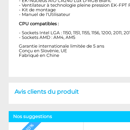
- EK-Nucleus AIO CR240 Lux D-RGB Blanc
- Ventilateur à technologie pleine pression EK-FPT
- Kit de montage
- Manuel de l'Utilisateur
CPU compatibles :
- Sockets Intel LGA : 1150, 1151, 1155, 1156, 1200, 2011,
- Sockets AMD : AM4, AM5
Garantie internationale limitée de 5 ans
Conçu en Slovénie, UE
Fabriqué en Chine
Avis clients du produit
Nos suggestions