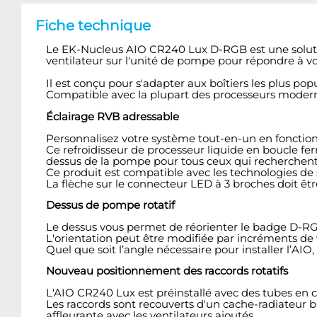
Fiche technique
Le EK-Nucleus AIO CR240 Lux D-RGB est une solution
ventilateur sur l'unité de pompe pour répondre à 
Il est conçu pour s'adapter aux boîtiers les plus p
Compatible avec la plupart des processeurs modernes
Éclairage RVB adressable
Personnalisez votre système tout-en-un en fonction 
Ce refroidisseur de processeur liquide en boucle fe
dessus de la pompe pour tous ceux qui recherchent
Ce produit est compatible avec les technologies de 
La flèche sur le connecteur LED à 3 broches doit êt
Dessus de pompe rotatif
Le dessus vous permet de réorienter le badge D-RGB E
L'orientation peut être modifiée par incréments de 90°,
Quel que soit l’angle nécessaire pour installer l’AIO,
Nouveau positionnement des raccords rotatifs
L'AIO CR240 Lux est préinstallé avec des tubes en 
Les raccords sont recouverts d'un cache-radiateur b
affleurante avec les ventilateurs ajoutés.