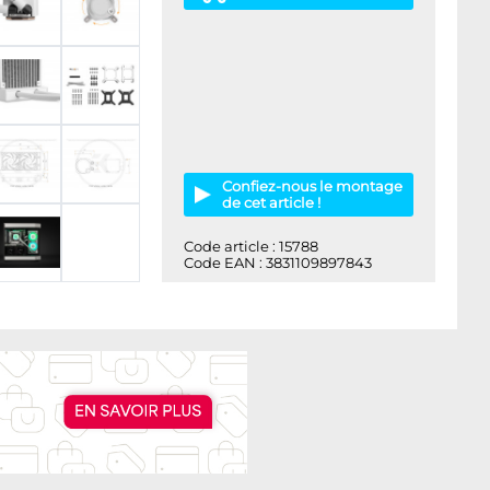
Confiez-nous le montage
de cet article !
Code article : 15788
Code EAN : 3831109897843