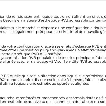
 de refroidissement liquide tout-en-un offrant un effet d'é
vos besoins en matière d'esthétique RVB adressable contempo
opulaires sur le marché et dispose d'une configuration à doub
, il est également prêt pour le socket Intel de nouvelle gén
de votre configuration grâce à ses effets d'éclairage RVB en
rmée offre une solution plug-and-play avec un effet d'éclai
 cette esthétique RVB AIO parfaite.
synchronisation RVB populaires de tous les principaux fabric
re alignée avec le marquage +5 V sur l'en-tête RVB adressabl
K quelle que soit la direction dans laquelle le refroidisseur 
 donc si le refroidisseur est installé à l'envers, faites-le piv
 il offrira toujours une esthétique épurée et alignée.
caoutchouc renforcés et manchonnés, désormais dotés de filet
lanc esthétique au niveau de la connexion du tube et du rad