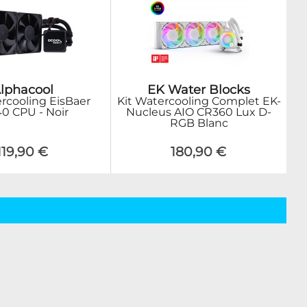
lphacool
EK Water Blocks
ercooling EisBaer
Kit Watercooling Complet EK-
0 CPU - Noir
Nucleus AIO CR360 Lux D-
RGB Blanc
119,90 €
180,90 €