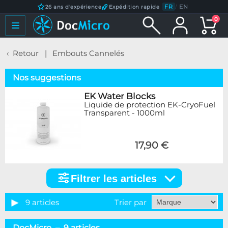
FR
/
EN
26 ans d'expérience
Expédition rapide
0
Retour
Embouts Cannelés
Nos suggestions
EK Water Blocks
Liquide de protection EK-CryoFuel
Transparent - 1000ml
17,90 €
Filtrer les articles
Filtrer
les
articles
9 articles
Trier par
Catégorie
DocMicro – 9 articles