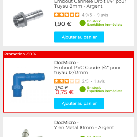
Embout Cannelé Droit 1/4" pour
Tuyau 8mm - Argent
4.9
/
5
-
9
avis
En stock
1,90 €
Expédition immédiate
Ajouter au panier
Promotion -50 %
DocMicro
-
Embout PVC Coudé 1/4" pour
tuyau 12/13mm
3
/
5
-
1
avis
1,50 €
En stock
0,75 €
Expédition immédiate
Ajouter au panier
DocMicro
-
Y en Métal 10mm - Argent