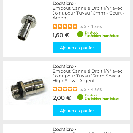
DocMicro
-
Embout Cannelé Droit 1/4" avec
Joint pour Tuyau 10mm - Court -
Argent
5
/
5
-
1
avis
En stock
1,60 €
Expédition immédiate
Ajouter au panier
DocMicro
-
Embout Cannelé Droit 1/4" avec
Joint pour Tuyau 13mm Spécial
High Flow - Argent
5
/
5
-
4
avis
En stock
2,00 €
Expédition immédiate
Ajouter au panier
DocMicro
-