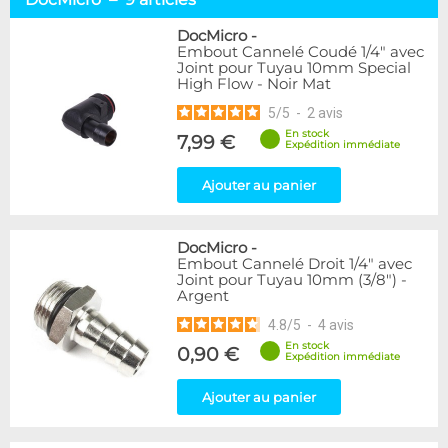
Cannelés 8 mm
1
Cannelés 10 mm
5
DocMicro
-
Embout Cannelé Coudé 1/4" avec
Cannelés 12&13 mm
3
Joint pour Tuyau 10mm Special
High Flow - Noir Mat
Marque
5
/
5
-
2
avis
Alphacool
3
En stock
7,99 €
DocMicro
9
Expédition immédiate
XSPC
6
Ajouter au panier
Disponibilité / Promotions
Articles en stock
DocMicro
-
Articles en promotions
Embout Cannelé Droit 1/4" avec
Joint pour Tuyau 10mm (3/8") -
Argent
Appliquer
4.8
/
5
-
4
avis
En stock
0,90 €
Expédition immédiate
Ajouter au panier