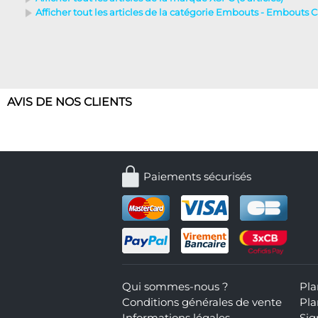
Afficher tout les articles de la catégorie Embouts - Embouts Ca
AVIS DE NOS CLIENTS
Paiements sécurisés
Qui sommes-nous ?
Pla
Conditions générales de vente
Pla
Informations légales
Sig