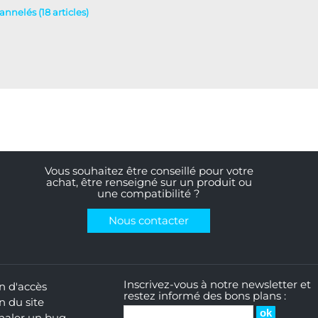
nnelés (18 articles)
Vous souhaitez être conseillé pour votre
achat, être renseigné sur un produit ou
une compatibilité ?
Nous contacter
Inscrivez-vous à notre newsletter et
n d'accès
restez informé des bons plans :
n du site
naler un bug