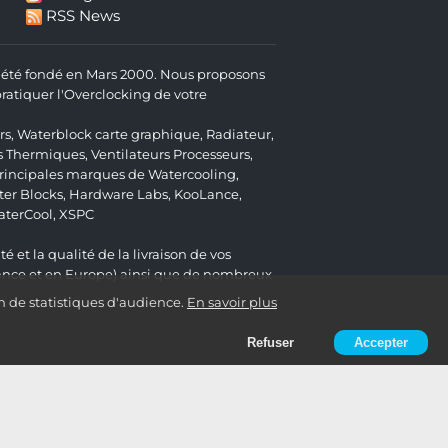
RSS News
 a été fondé en Mars 2000. Nous proposons
atiquer l'Overclocking de votre
rs
,
Waterblock carte graphique
,
Radiateur
,
s Thermiques
,
Ventilateurs Processeurs
,
 principales marques de Watercooling,
er Blocks
,
Hardware Labs
,
KooLance
,
aterCool
,
XSPC
é et la qualité de la livraison de vos
ance et en Europe) ainsi que de nombreux
n de statistiques d'audience.
En savoir plus
Refuser
Accepter