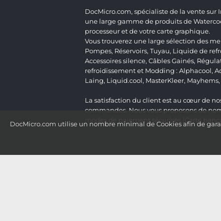
DocMicro.com, spécialiste de la vente sur
une large gamme de produits de Watercooli
processeur et de votre carte graphique.
Vous trouverez une large sélection des mei
Pompes
,
Réservoirs
,
Tuyau
,
Liquide de ref
Accessoires silence
,
Câbles Gainés
,
Régula
refroidissement et Modding :
Alphacool
,
A
Laing
,
Liquid.cool
,
MasterKleer
,
Mayhems
La satisfaction du client est au cœur de nos
commandes. Nous vous proposons de nombre
modes de paiement sécurisés (Carte bancai
DocMicro.com utilise un nombre minimal de Cookies afin de garant