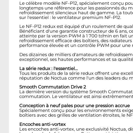
Le célèbre modèle NF-P12, spécialement conçu pour l
longtemps une référence pour les passionnés du m
refroidissement silencieux haut de gamme. La toute
sur l'essentiel : le ventilateur premium NF-P12.
Le NF-P12 redux est équipé d'un roulement de quali
Bénéficiant d'une garantie constructeur de 6 ans, ce
atteinte par la version PWM à 1 700 tr/min en fait 
refroidissement efficace des boîtiers, des radiateurs
performance élevée et un contrôle PWM pour une ré
Des dizaines de milliers d'amateurs de refroidissem
exceptionnel, ses hautes performances et sa qualité
La série redux : l'essentiel…
Tous les produits de la série redux offrent une excel
réputation de Noctua comme l'un des leaders du m
Smooth Commutation Drive 2
La dernière version du système Smooth Commutation 
commutation. Le ventilateur est ainsi extrêmement
Conception à neuf pales pour une pression accrue
Spécialement conçu pour les environnements exigeant
boîtiers avec des grilles de ventilation étroites, le 
Encoches anti-vortex
Les encoches anti-vortex, une exclusivité Noctua, dis