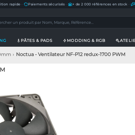
ition rapide
—
Paiements sécurisés
—
+ de 2 000 références en stock
—
ING
PÂTES & PADS
MODDING & RGB
ATELI
120mm
Noctua - Ventilateur NF-P12 redux-1700 PWM
WM