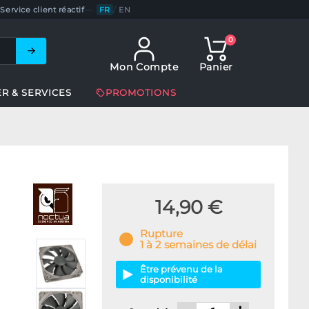
Service client réactif
—
FR
/
EN
0
Mon Compte
Panier
ER & SERVICES
PROMOTIONS
14,90 €
Rupture
1 à 2 semaines de délai
Être prévenu de la
disponibilité