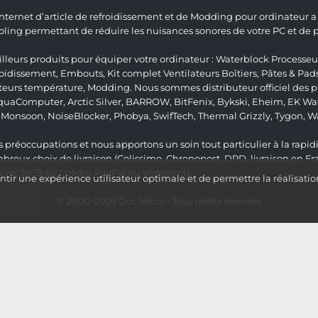
 Internet d’article de refroidissement et de Modding pour ordinateur
ng permettant de réduire les nuisances sonores de votre PC et de pr
lleurs produits pour équiper votre ordinateur :
Waterblock Processeu
roidissement
,
Embouts
,
Kit complet
Ventilateurs Boîtiers
,
Pâtes & Pad
teurs température
,
Modding
. Nous sommes distributeur officiel des
quaComputer
,
Arctic Silver
,
BARROW
,
BitFenix
,
Bykski
,
Eheim
,
EK Wat
,
Monsoon
,
NoiseBlocker
,
Phobya
,
SwifTech
,
Thermal Grizzly
,
Tygon
,
W
 préoccupations et nous apportons un soin tout particulier à la rapidit
ux choix de livraison (Colissimo, Chronopost, DPD, livraison en Fr
re, 3xCB by Cofidis, PayPal ou Virement).
ir une expérience utilisateur optimale et de permettre la réalisatio
© 2000-2026
Doc Micro
- Tous droits réservés