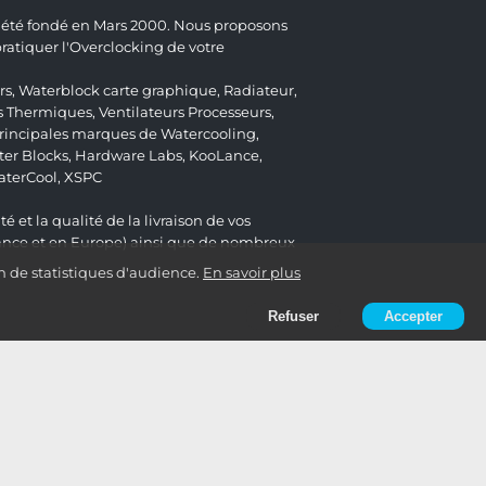
 a été fondé en Mars 2000. Nous proposons
atiquer l'Overclocking de votre
rs
,
Waterblock carte graphique
,
Radiateur
,
s Thermiques
,
Ventilateurs Processeurs
,
 principales marques de Watercooling,
er Blocks
,
Hardware Labs
,
KooLance
,
aterCool
,
XSPC
é et la qualité de la livraison de vos
ance et en Europe) ainsi que de nombreux
n de statistiques d'audience.
En savoir plus
Refuser
Accepter