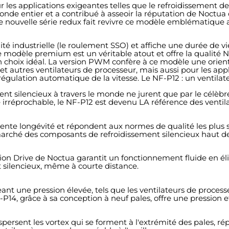
es applications exigeantes telles que le refroidissement de
onde entier et a contribué à asseoir la réputation de Noc
 nouvelle série redux fait revivre ce modèle emblématique a
té industrielle (le roulement SSO) et affiche une durée de
 modèle premium est un véritable atout et offre la qualité Noc
un choix idéal. La version PWM confère à ce modèle une orient
 et autres ventilateurs de processeur, mais aussi pour les app
gulation automatique de la vitesse. Le NF-P12 : un ventilat
ent silencieux à travers le monde ne jurent que par le célèb
 irréprochable, le NF-P12 est devenu LA référence des ventil
lente longévité et répondent aux normes de qualité les plus st
arché des composants de refroidissement silencieux haut 
Drive de Noctua garantit un fonctionnement fluide en élimi
 silencieux, même à courte distance.
 une pression élevée, tels que les ventilateurs de processeu
NF-P14, grâce à sa conception à neuf pales, offre une pression e
persent les vortex qui se forment à l'extrémité des pales, rép