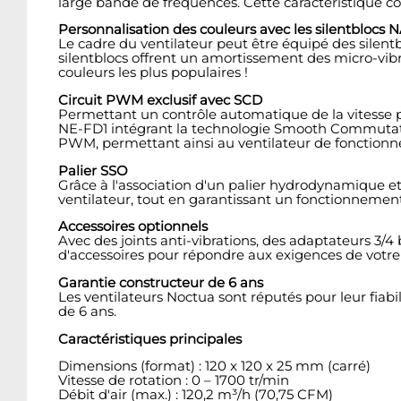
large bande de fréquences. Cette caractéristique con
Personnalisation des couleurs avec les silentblocs 
Le cadre du ventilateur peut être équipé des silent
silentblocs offrent un amortissement des micro-vibr
couleurs les plus populaires !
Circuit PWM exclusif avec SCD
Permettant un contrôle automatique de la vitesse pa
NE-FD1 intégrant la technologie Smooth Commutatio
PWM, permettant ainsi au ventilateur de fonctionne
Palier SSO
Grâce à l'association d'un palier hydrodynamique 
ventilateur, tout en garantissant un fonctionnement
Accessoires optionnels
Avec des joints anti-vibrations, des adaptateurs 3/
d'accessoires pour répondre aux exigences de votre 
Garantie constructeur de 6 ans
Les ventilateurs Noctua sont réputés pour leur fiabi
de 6 ans.
Caractéristiques principales
Dimensions (format) : 120 x 120 x 25 mm (carré)
Vitesse de rotation : 0 – 1700 tr/min
Débit d'air (max.) : 120,2 m³/h (70,75 CFM)