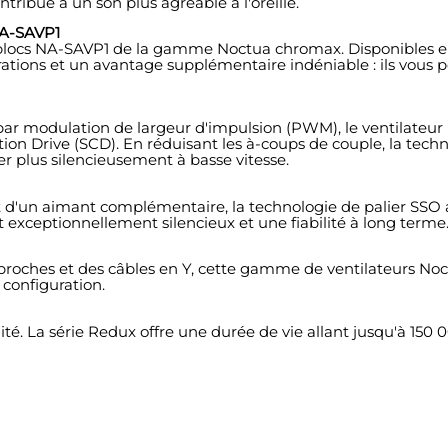
tribue à un son plus agréable à l'oreille.
NA-SAVP1
blocs NA-SAVP1 de la gamme Noctua chromax. Disponibles en no
ations et un avantage supplémentaire indéniable : ils vous p
r modulation de largeur d'impulsion (PWM), le ventilateur u
n Drive (SCD). En réduisant les à-coups de couple, la tech
r plus silencieusement à basse vitesse.
et d'un aimant complémentaire, la technologie de palier SS
 exceptionnellement silencieux et une fiabilité à long terme
4 broches et des câbles en Y, cette gamme de ventilateurs No
configuration.
lité. La série Redux offre une durée de vie allant jusqu'à 150