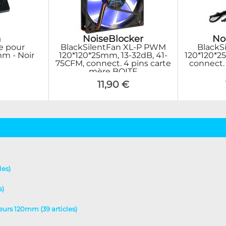
a
NoiseBlocker
No
ue pour
BlackSilentFan XL-P PWM
BlackS
mm - Noir
120*120*25mm, 13-32dB, 41-
120*120*2
75CFM, connect. 4 pins carte
connect.
mère BOITE
11,90 €
les)
s)
teurs 120mm (39 articles)