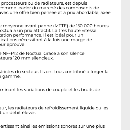
 processeurs ou de radiateurs, est depuis
tua comme leader du marché des composants de
vec une offre bien pensée et à prix abordable, axée
 vie moyenne avant panne (MTTF) de 150 000 heures.
tua à un prix attractif. La très haute vitesse
ation performance. Il est idéal pour un
lications nécessitant à la fois une marge de
eur éprouvé
re NF-P12 de Noctua. Grâce à son silence
ateurs 120 mm silencieux.
rictes du secteur. Ils ont tous contribué à forger la
de gamme.
nant les variations de couple et les bruits de
r, les radiateurs de refroidissement liquide ou les
t un débit élevés.
artissant ainsi les émissions sonores sur une plus