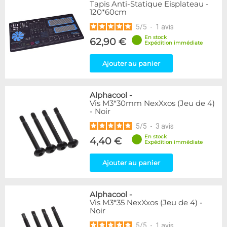
Tapis Anti-Statique Eisplateau -
120*60cm
5
/
5
-
1
avis
En stock
62,90 €
Expédition immédiate
Ajouter au panier
Alphacool
-
Vis M3*30mm NexXxos (Jeu de 4)
- Noir
5
/
5
-
3
avis
En stock
4,40 €
Expédition immédiate
Ajouter au panier
Alphacool
-
Vis M3*35 NexXxos (Jeu de 4) -
Noir
5
/
5
-
1
avis