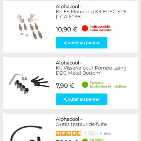
Alphacool
-
Kit ES Mounting Kit EPYC SP5
(LGA 6096)
Indisponible
10,90 €
Délai inconnu
Ajouter au panier
Alphacool
-
Kit Visserie pour Pompe Laing
DDC Metal Bottom
En stock
7,90 €
Expédition immédiate
Ajouter au panier
Alphacool
-
Outils testeur de fuite
4.7
/
5
-
6
avis
En stock