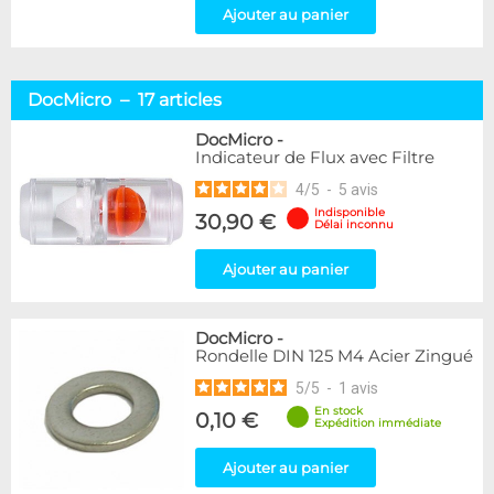
Ajouter au panier
DocMicro – 17 articles
DocMicro
-
Indicateur de Flux avec Filtre
4
/
5
-
5
avis
Indisponible
30,90 €
Délai inconnu
Ajouter au panier
DocMicro
-
Rondelle DIN 125 M4 Acier Zingué
5
/
5
-
1
avis
En stock
0,10 €
Expédition immédiate
Ajouter au panier