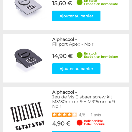
En stock
15,60 €
Expédition immédiate
Ajouter au panier
Alphacool
-
Fillport Apex - Noir
En stock
14,90 €
Expédition immédiate
Ajouter au panier
Alphacool
-
Jeu de Vis Eisbaer screw kit
M3*30mm x 9 + M3*5mm x 9 -
Noir
4
/
5
-
1
avis
Indisponible
4,90 €
Délai inconnu