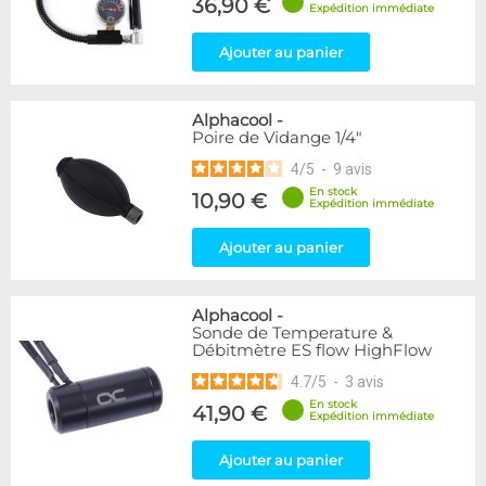
36,90 €
Expédition immédiate
Ajouter au panier
Alphacool
-
Poire de Vidange 1/4"
4
/
5
-
9
avis
En stock
10,90 €
Expédition immédiate
Ajouter au panier
Alphacool
-
Sonde de Temperature &
Débitmètre ES flow HighFlow
4.7
/
5
-
3
avis
En stock
41,90 €
Expédition immédiate
Ajouter au panier