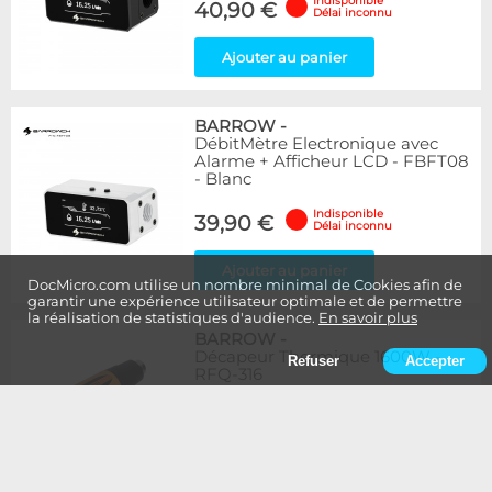
Indisponible
40,90 €
Délai inconnu
Ajouter au panier
BARROW
-
DébitMètre Electronique avec
Alarme + Afficheur LCD - FBFT08
- Blanc
Indisponible
39,90 €
Délai inconnu
Ajouter au panier
DocMicro.com utilise un nombre minimal de Cookies afin de
garantir une expérience utilisateur optimale et de permettre
la réalisation de statistiques d'audience.
En savoir plus
BARROW
-
Décapeur Thermique 1600W -
Refuser
Accepter
RFQ-316
Indisponible
19,90 €
Délai inconnu
Ajouter au panier