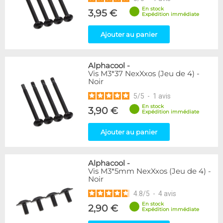
En stock
3,95 €
Expédition immédiate
Ajouter au panier
Alphacool
-
Vis M3*37 NexXxos (Jeu de 4) -
Noir
5
/
5
-
1
avis
En stock
3,90 €
Expédition immédiate
Ajouter au panier
Alphacool
-
Vis M3*5mm NexXxos (Jeu de 4) -
Noir
4.8
/
5
-
4
avis
En stock
2,90 €
Expédition immédiate