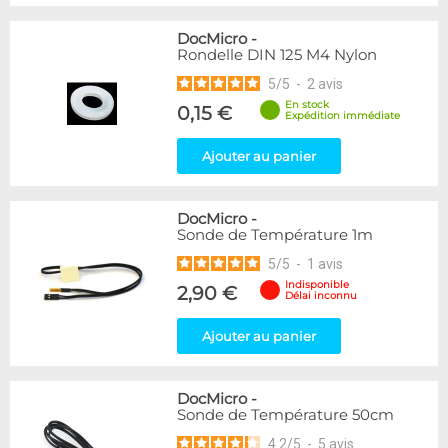
DocMicro
-
Rondelle DIN 125 M4 Nylon
5
/
5
-
2
avis
En stock
0,15 €
Expédition immédiate
Ajouter au panier
DocMicro
-
Sonde de Température 1m
5
/
5
-
1
avis
Indisponible
2,90 €
Délai inconnu
Ajouter au panier
DocMicro
-
Sonde de Température 50cm
4.2
/
5
-
5
avis