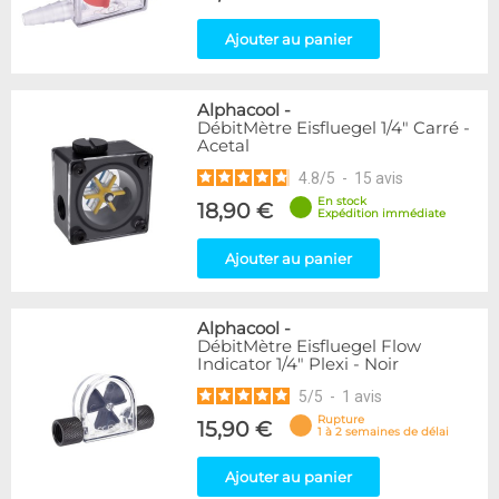
Ajouter au panier
Alphacool
-
DébitMètre Eisfluegel 1/4" Carré -
Acetal
4.8
/
5
-
15
avis
En stock
18,90 €
Expédition immédiate
Ajouter au panier
Alphacool
-
DébitMètre Eisfluegel Flow
Indicator 1/4" Plexi - Noir
5
/
5
-
1
avis
Rupture
15,90 €
1 à 2 semaines de délai
Ajouter au panier