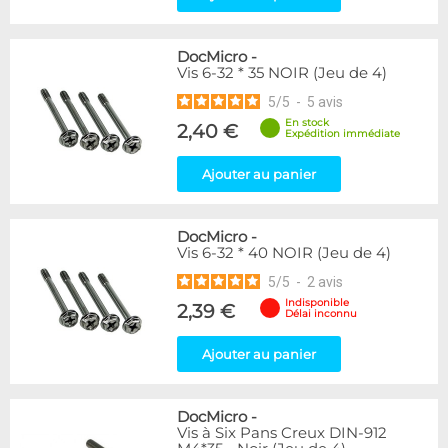
DocMicro
-
Vis 6-32 * 35 NOIR (Jeu de 4)
5
/
5
-
5
avis
En stock
2,40 €
Expédition immédiate
Ajouter au panier
DocMicro
-
Vis 6-32 * 40 NOIR (Jeu de 4)
5
/
5
-
2
avis
Indisponible
2,39 €
Délai inconnu
Ajouter au panier
DocMicro
-
Vis à Six Pans Creux DIN-912