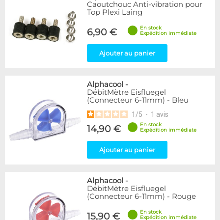
Articles en promotions
Caoutchouc Anti-vibration pour
Top Plexi Laing
Appliquer
En stock
6,90 €
Expédition immédiate
Ajouter au panier
Alphacool
-
DébitMètre Eisfluegel
(Connecteur 6-11mm) - Bleu
1
/
5
-
1
avis
En stock
14,90 €
Expédition immédiate
Ajouter au panier
Alphacool
-
DébitMètre Eisfluegel
(Connecteur 6-11mm) - Rouge
En stock
15,90 €
Expédition immédiate