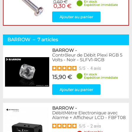
0,60 €
En stock
0,30 €
Expédition immédiate
Ajouter au panier
BARROW – 7 articles
BARROW
-
Contrôleur de Débit Plexi RGB 5
Volts - Noir - SLFV1-RGB
5
/
5
-
4
avis
En stock
15,90 €
Expédition immédiate
Ajouter au panier
BARROW
-
DébitMètre Electronique avec
Alarme + Afficheur LCD - FBFT08
5
/
5
-
2
avis