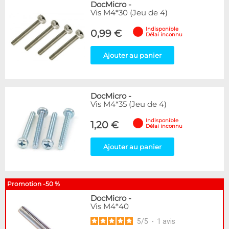
DocMicro
-
Vis M4*30 (Jeu de 4)
Indisponible
0,99 €
Délai inconnu
Ajouter au panier
DocMicro
-
Vis M4*35 (Jeu de 4)
Indisponible
1,20 €
Délai inconnu
Ajouter au panier
Promotion -50 %
DocMicro
-
Vis M4*40
5
/
5
-
1
avis