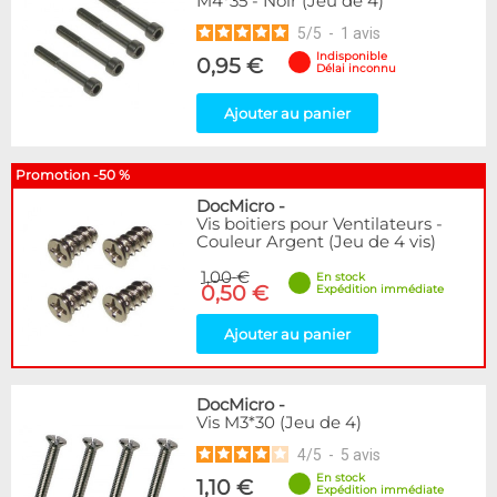
M4*35 - Noir (Jeu de 4)
5
/
5
-
1
avis
Indisponible
0,95 €
Délai inconnu
Ajouter au panier
Promotion -50 %
DocMicro
-
Vis boitiers pour Ventilateurs -
Couleur Argent (Jeu de 4 vis)
1,00 €
En stock
0,50 €
Expédition immédiate
Ajouter au panier
DocMicro
-
Vis M3*30 (Jeu de 4)
4
/
5
-
5
avis
En stock
1,10 €
Expédition immédiate