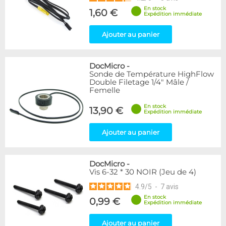
En stock
1,60 €
Expédition immédiate
Ajouter au panier
DocMicro
-
Sonde de Température HighFlow
Double Filetage 1/4" Mâle /
Femelle
En stock
13,90 €
Expédition immédiate
Ajouter au panier
DocMicro
-
Vis 6-32 * 30 NOIR (Jeu de 4)
4.9
/
5
-
7
avis
En stock
0,99 €
Expédition immédiate
Ajouter au panier