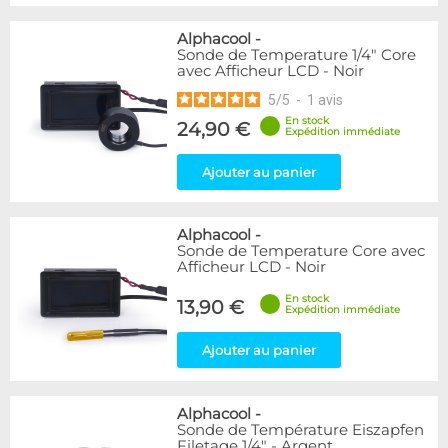
Alphacool
-
Sonde de Temperature 1/4" Core
avec Afficheur LCD - Noir
5
/
5
-
1
avis
En stock
24,90 €
Expédition immédiate
Ajouter au panier
Alphacool
-
Sonde de Temperature Core avec
Afficheur LCD - Noir
En stock
13,90 €
Expédition immédiate
Ajouter au panier
Alphacool
-
Sonde de Température Eiszapfen
Filetage 1/4" - Argent