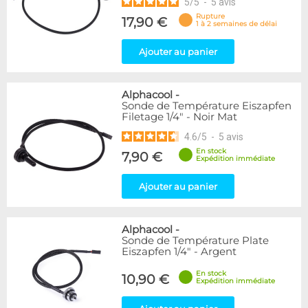
5
/
5
-
5
avis
Rupture
17,90 €
1 à 2 semaines de délai
Ajouter au panier
Alphacool
-
Sonde de Température Eiszapfen
Filetage 1/4" - Noir Mat
4.6
/
5
-
5
avis
En stock
7,90 €
Expédition immédiate
Ajouter au panier
Alphacool
-
Sonde de Température Plate
Eiszapfen 1/4" - Argent
En stock
10,90 €
Expédition immédiate