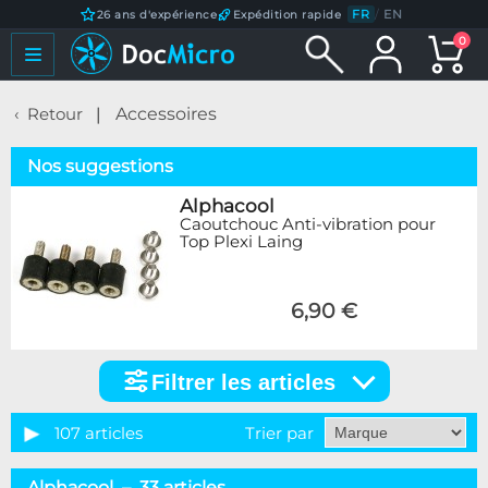
FR
/
EN
26 ans d'expérience
Expédition rapide
0
Retour
Accessoires
Nos suggestions
Alphacool
Caoutchouc Anti-vibration pour
Top Plexi Laing
6,90 €
Filtrer les articles
Filtrer
les
articles
107 articles
Trier par
Catégorie
Alphacool – 33 articles