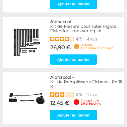
Ajouter au panier
Alphacool
-
Kit de Mesure pour tube Rigide
Eiskoffer - measuring kit
4
/
5
-
4
avis
Rupture
26,90 €
1 à 2 semaines de délai
Ajouter au panier
Alphacool
-
Kit de Remplissage Eisbaer - Refill
Kit
3
/
5
-
1
avis
Indisponible
12,45 €
Délai inconnu
Ajouter au panier