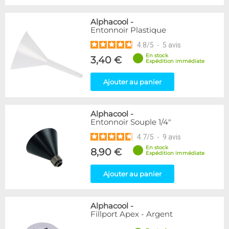
Alphacool
-
Entonnoir Plastique
4.8
/
5
-
5
avis
En stock
3,40 €
Expédition immédiate
Ajouter au panier
Alphacool
-
Entonnoir Souple 1/4"
4.7
/
5
-
9
avis
En stock
8,90 €
Expédition immédiate
Ajouter au panier
Alphacool
-
Fillport Apex - Argent