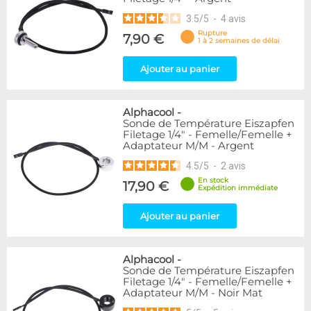
3.5
/
5
-
4
avis
Rupture
7,90 €
1 à 2 semaines de délai
Ajouter au panier
Alphacool
-
Sonde de Température Eiszapfen
Filetage 1/4" - Femelle/Femelle +
Adaptateur M/M - Argent
4.5
/
5
-
2
avis
En stock
17,90 €
Expédition immédiate
Ajouter au panier
Alphacool
-
Sonde de Température Eiszapfen
Filetage 1/4" - Femelle/Femelle +
Adaptateur M/M - Noir Mat