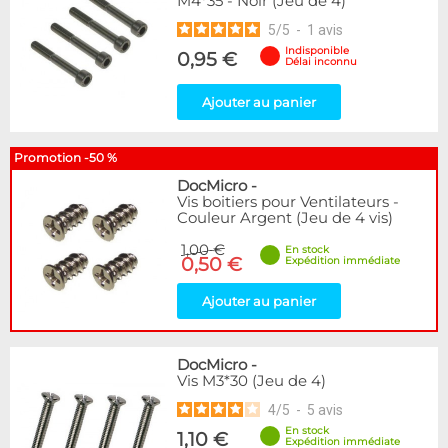
M4*35 - Noir (Jeu de 4)
5
/
5
-
1
avis
Indisponible
0,95 €
Délai inconnu
Ajouter au panier
Promotion -50 %
DocMicro
-
Vis boitiers pour Ventilateurs -
Couleur Argent (Jeu de 4 vis)
1,00 €
En stock
0,50 €
Expédition immédiate
Ajouter au panier
DocMicro
-
Vis M3*30 (Jeu de 4)
4
/
5
-
5
avis
En stock
1,10 €
Expédition immédiate