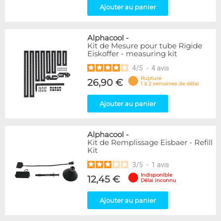
Ajouter au panier
Alphacool
-
Kit de Mesure pour tube Rigide
Eiskoffer - measuring kit
4
/
5
-
4
avis
Rupture
26,90 €
1 à 2 semaines de délai
Ajouter au panier
Alphacool
-
Kit de Remplissage Eisbaer - Refill
Kit
3
/
5
-
1
avis
Indisponible
12,45 €
Délai inconnu
Ajouter au panier