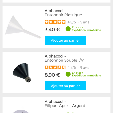
Alphacool
-
Entonnoir Plastique
4.8
/
5
-
5
avis
En stock
3,40 €
Expédition immédiate
Ajouter au panier
Alphacool
-
Entonnoir Souple 1/4"
4.7
/
5
-
9
avis
En stock
8,90 €
Expédition immédiate
Ajouter au panier
Alphacool
-
Fillport Apex - Argent