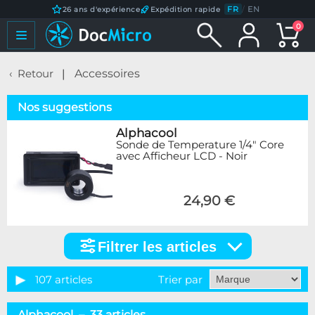
FR
/
EN
26 ans d'expérience
Expédition rapide
0
Retour
Accessoires
Nos suggestions
Alphacool
Sonde de Temperature 1/4" Core
avec Afficheur LCD - Noir
24,90 €
Filtrer les articles
Filtrer
les
articles
107 articles
Trier par
Catégorie
Alphacool – 33 articles