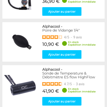
36,90 €
Expédition immédiate
Ajouter au panier
Alphacool
-
Poire de Vidange 1/4"
4
/
5
-
9
avis
En stock
10,90 €
Expédition immédiate
Ajouter au panier
Alphacool
-
Sonde de Temperature &
Débitmètre ES flow HighFlow
4.7
/
5
-
3
avis
En stock
41,90 €
Expédition immédiate
Ajouter au panier