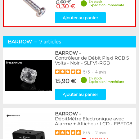
0,60 €
En stock
0,30 €
Expédition immédiate
Ajouter au panier
BARROW – 7 articles
BARROW
-
Contrôleur de Débit Plexi RGB 5
Volts - Noir - SLFV1-RGB
5
/
5
-
4
avis
En stock
15,90 €
Expédition immédiate
Ajouter au panier
BARROW
-
DébitMètre Electronique avec
Alarme + Afficheur LCD - FBFT08
5
/
5
-
2
avis