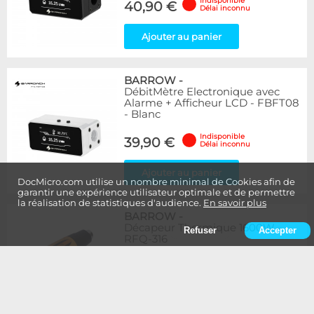
Indisponible
40,90 €
Délai inconnu
Ajouter au panier
BARROW
-
DébitMètre Electronique avec
Alarme + Afficheur LCD - FBFT08
- Blanc
Indisponible
39,90 €
Délai inconnu
Ajouter au panier
DocMicro.com utilise un nombre minimal de Cookies afin de
garantir une expérience utilisateur optimale et de permettre
la réalisation de statistiques d'audience.
En savoir plus
BARROW
-
Décapeur Thermique 1600W -
Refuser
Accepter
RFQ-316
Indisponible
19,90 €
Délai inconnu
Ajouter au panier