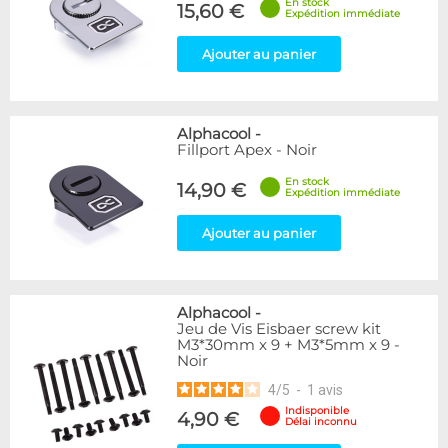
En stock
15,60 €
Expédition immédiate
Ajouter au panier
Alphacool
-
Fillport Apex - Noir
En stock
14,90 €
Expédition immédiate
Ajouter au panier
Alphacool
-
Jeu de Vis Eisbaer screw kit
M3*30mm x 9 + M3*5mm x 9 -
Noir
4
/
5
-
1
avis
Indisponible
4,90 €
Délai inconnu