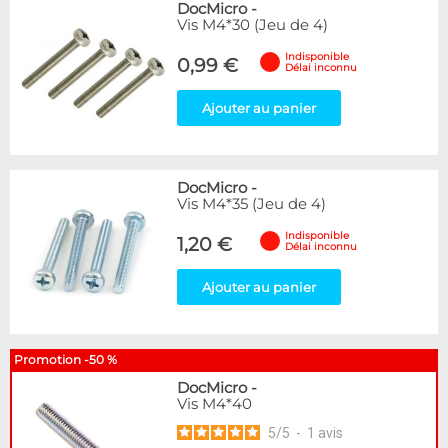
DocMicro
-
Vis M4*30 (Jeu de 4)
Indisponible
0,99 €
Délai inconnu
Ajouter au panier
DocMicro
-
Vis M4*35 (Jeu de 4)
Indisponible
1,20 €
Délai inconnu
Ajouter au panier
Promotion -50 %
DocMicro
-
Vis M4*40
5
/
5
-
1
avis