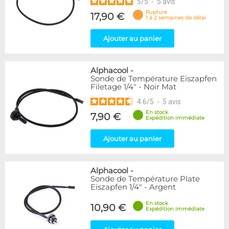
5
/
5
-
5
avis
Rupture
17,90 €
1 à 2 semaines de délai
Ajouter au panier
Alphacool
-
Sonde de Température Eiszapfen
Filetage 1/4" - Noir Mat
4.6
/
5
-
5
avis
En stock
7,90 €
Expédition immédiate
Ajouter au panier
Alphacool
-
Sonde de Température Plate
Eiszapfen 1/4" - Argent
En stock
10,90 €
Expédition immédiate