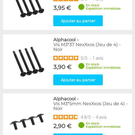
En stock
3,95 €
Expédition immédiate
Ajouter au panier
Alphacool
-
Vis M3*37 NexXxos (Jeu de 4) -
Noir
5
/
5
-
1
avis
En stock
3,90 €
Expédition immédiate
Ajouter au panier
Alphacool
-
Vis M3*5mm NexXxos (Jeu de 4) -
Noir
4.8
/
5
-
4
avis
En stock
2,90 €
Expédition immédiate