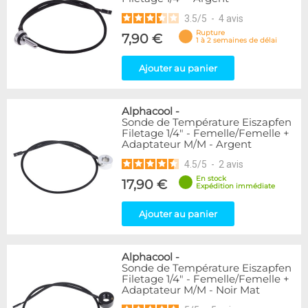
3.5
/
5
-
4
avis
Rupture
7,90 €
1 à 2 semaines de délai
Ajouter au panier
Alphacool
-
Sonde de Température Eiszapfen
Filetage 1/4" - Femelle/Femelle +
Adaptateur M/M - Argent
4.5
/
5
-
2
avis
En stock
17,90 €
Expédition immédiate
Ajouter au panier
Alphacool
-
Sonde de Température Eiszapfen
Filetage 1/4" - Femelle/Femelle +
Adaptateur M/M - Noir Mat