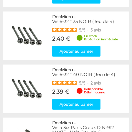
DocMicro
-
Vis 6-32 * 35 NOIR (Jeu de 4)
5
/
5
-
5
avis
En stock
2,40 €
Expédition immédiate
Ajouter au panier
DocMicro
-
Vis 6-32 * 40 NOIR (Jeu de 4)
5
/
5
-
2
avis
Indisponible
2,39 €
Délai inconnu
Ajouter au panier
DocMicro
-
Vis à Six Pans Creux DIN-912