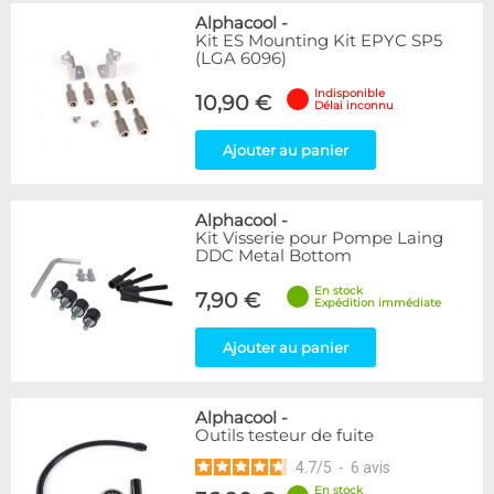
Alphacool
-
Kit ES Mounting Kit EPYC SP5
(LGA 6096)
Indisponible
10,90 €
Délai inconnu
Ajouter au panier
Alphacool
-
Kit Visserie pour Pompe Laing
DDC Metal Bottom
En stock
7,90 €
Expédition immédiate
Ajouter au panier
Alphacool
-
Outils testeur de fuite
4.7
/
5
-
6
avis
En stock