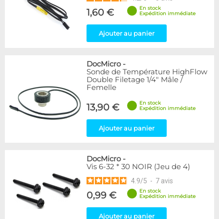
En stock
1,60 €
Expédition immédiate
Ajouter au panier
DocMicro
-
Sonde de Température HighFlow
Double Filetage 1/4" Mâle /
Femelle
En stock
13,90 €
Expédition immédiate
Ajouter au panier
DocMicro
-
Vis 6-32 * 30 NOIR (Jeu de 4)
4.9
/
5
-
7
avis
En stock
0,99 €
Expédition immédiate
Ajouter au panier