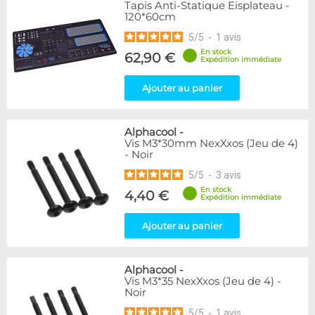
Tapis Anti-Statique Eisplateau -
120*60cm
5
/
5
-
1
avis
En stock
62,90 €
Expédition immédiate
Ajouter au panier
Alphacool
-
Vis M3*30mm NexXxos (Jeu de 4)
- Noir
5
/
5
-
3
avis
En stock
4,40 €
Expédition immédiate
Ajouter au panier
Alphacool
-
Vis M3*35 NexXxos (Jeu de 4) -
Noir
5
/
5
-
1
avis