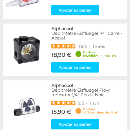
Ajouter au panier
Alphacool
-
DébitMètre Eisfluegel 1/4" Carré -
Acetal
4.8
/
5
-
15
avis
En stock
18,90 €
Expédition immédiate
Ajouter au panier
Alphacool
-
DébitMètre Eisfluegel Flow
Indicator 1/4" Plexi - Noir
5
/
5
-
1
avis
Rupture
15,90 €
1 à 2 semaines de délai
Ajouter au panier