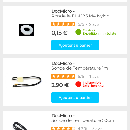
DocMicro
-
Rondelle DIN 125 M4 Nylon
5
/
5
-
2
avis
En stock
0,15 €
Expédition immédiate
Ajouter au panier
DocMicro
-
Sonde de Température 1m
5
/
5
-
1
avis
Indisponible
2,90 €
Délai inconnu
Ajouter au panier
DocMicro
-
Sonde de Température 50cm
4.2
/
5
-
5
avis