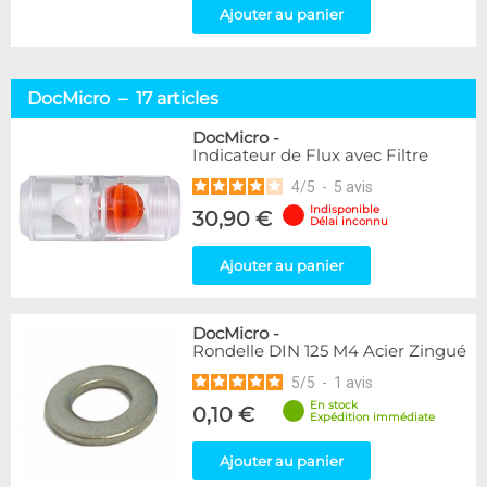
Ajouter au panier
DocMicro – 17 articles
DocMicro
-
Indicateur de Flux avec Filtre
4
/
5
-
5
avis
Indisponible
30,90 €
Délai inconnu
Ajouter au panier
DocMicro
-
Rondelle DIN 125 M4 Acier Zingué
5
/
5
-
1
avis
En stock
0,10 €
Expédition immédiate
Ajouter au panier