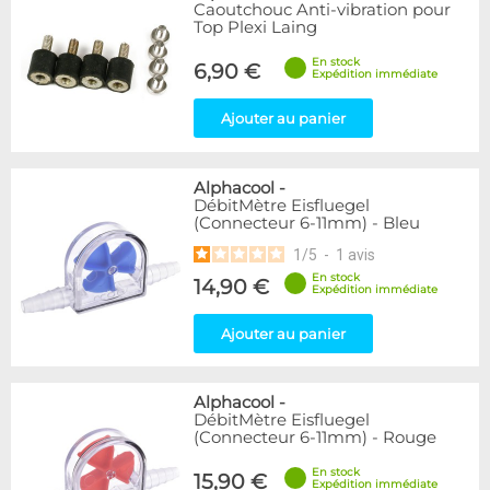
Articles en promotions
Caoutchouc Anti-vibration pour
Top Plexi Laing
Appliquer
En stock
6,90 €
Expédition immédiate
Ajouter au panier
Alphacool
-
DébitMètre Eisfluegel
(Connecteur 6-11mm) - Bleu
1
/
5
-
1
avis
En stock
14,90 €
Expédition immédiate
Ajouter au panier
Alphacool
-
DébitMètre Eisfluegel
(Connecteur 6-11mm) - Rouge
En stock
15,90 €
Expédition immédiate