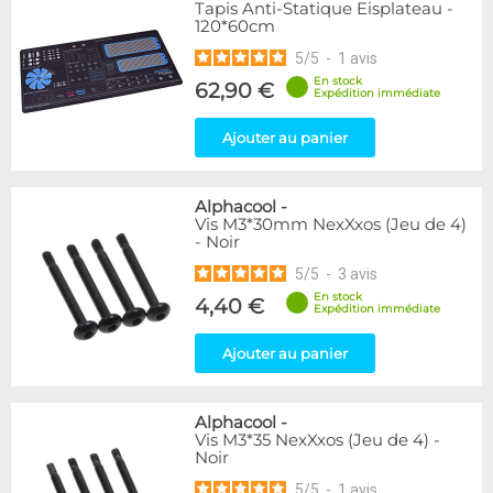
Tapis Anti-Statique Eisplateau -
120*60cm
5
/
5
-
1
avis
En stock
62,90 €
Expédition immédiate
Ajouter au panier
Alphacool
-
Vis M3*30mm NexXxos (Jeu de 4)
- Noir
5
/
5
-
3
avis
En stock
4,40 €
Expédition immédiate
Ajouter au panier
Alphacool
-
Vis M3*35 NexXxos (Jeu de 4) -
Noir
5
/
5
-
1
avis