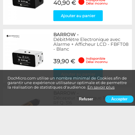
Indisponible
40,90 €
Délai inconnu
Ajouter au panier
BARROW
-
DébitMètre Electronique avec
Alarme + Afficheur LCD - FBFT08
- Blanc
Indisponible
39,90 €
Délai inconnu
Ajouter au panier
DocMicro.com utilise un nombre minimal de Cookies afin de
garantir une expérience utilisateur optimale et de permettre
la réalisation de statistiques d'audience.
En savoir plus
BARROW
-
Décapeur Thermique 1600W -
Refuser
Accepter
RFQ-316
Indisponible
19,90 €
Délai inconnu
Ajouter au panier