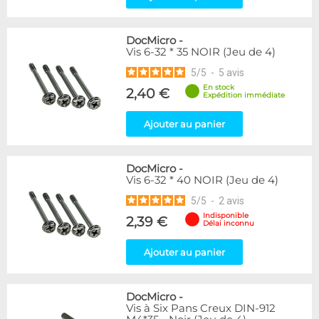
DocMicro
-
Vis 6-32 * 35 NOIR (Jeu de 4)
5
/
5
-
5
avis
En stock
2,40 €
Expédition immédiate
Ajouter au panier
DocMicro
-
Vis 6-32 * 40 NOIR (Jeu de 4)
5
/
5
-
2
avis
Indisponible
2,39 €
Délai inconnu
Ajouter au panier
DocMicro
-
Vis à Six Pans Creux DIN-912