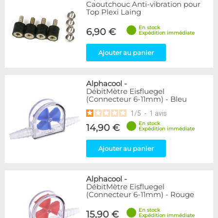
Articles en promotions
Caoutchouc Anti-vibration pour
Top Plexi Laing
Appliquer
En stock
6,90 €
Expédition immédiate
Ajouter au panier
Alphacool
-
DébitMètre Eisfluegel
(Connecteur 6-11mm) - Bleu
1
/
5
-
1
avis
En stock
14,90 €
Expédition immédiate
Ajouter au panier
Alphacool
-
DébitMètre Eisfluegel
(Connecteur 6-11mm) - Rouge
En stock
15,90 €
Expédition immédiate