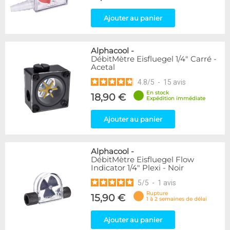
Ajouter au panier
Alphacool
-
DébitMètre Eisfluegel 1/4" Carré -
Acetal
4.8
/
5
-
15
avis
En stock
18,90 €
Expédition immédiate
Ajouter au panier
Alphacool
-
DébitMètre Eisfluegel Flow
Indicator 1/4" Plexi - Noir
5
/
5
-
1
avis
Rupture
15,90 €
1 à 2 semaines de délai
Ajouter au panier