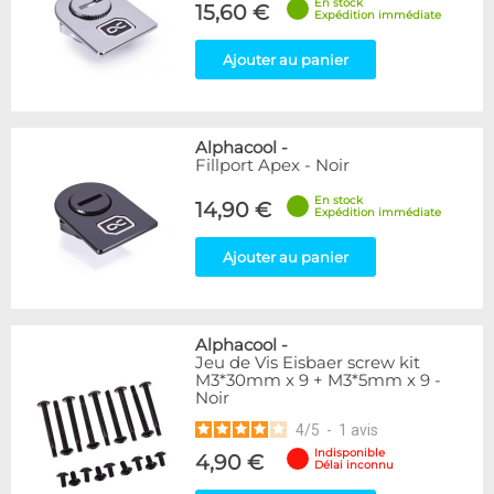
En stock
15,60 €
Expédition immédiate
Ajouter au panier
Alphacool
-
Fillport Apex - Noir
En stock
14,90 €
Expédition immédiate
Ajouter au panier
Alphacool
-
Jeu de Vis Eisbaer screw kit
M3*30mm x 9 + M3*5mm x 9 -
Noir
4
/
5
-
1
avis
Indisponible
4,90 €
Délai inconnu