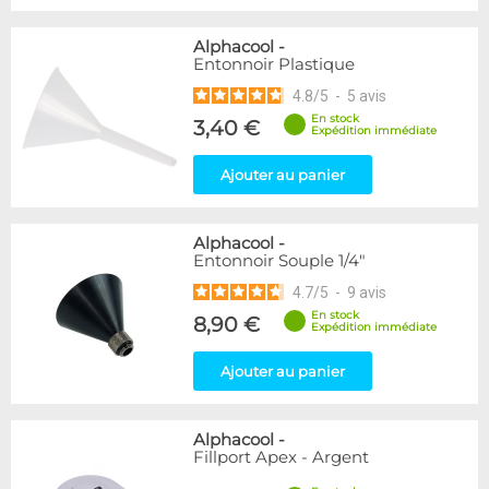
Alphacool
-
Entonnoir Plastique
4.8
/
5
-
5
avis
En stock
3,40 €
Expédition immédiate
Ajouter au panier
Alphacool
-
Entonnoir Souple 1/4"
4.7
/
5
-
9
avis
En stock
8,90 €
Expédition immédiate
Ajouter au panier
Alphacool
-
Fillport Apex - Argent