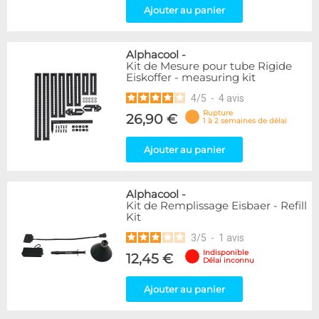
Ajouter au panier
Alphacool
-
Kit de Mesure pour tube Rigide
Eiskoffer - measuring kit
4
/
5
-
4
avis
Rupture
26,90 €
1 à 2 semaines de délai
Ajouter au panier
Alphacool
-
Kit de Remplissage Eisbaer - Refill
Kit
3
/
5
-
1
avis
Indisponible
12,45 €
Délai inconnu
Ajouter au panier