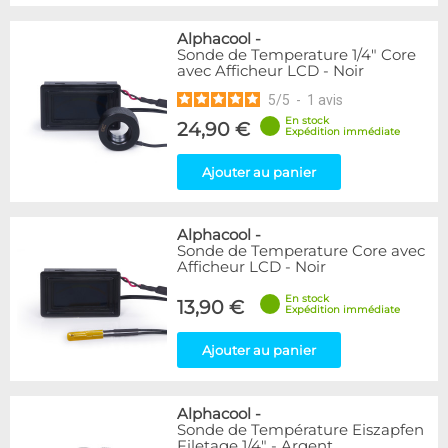
Alphacool
-
Sonde de Temperature 1/4" Core
avec Afficheur LCD - Noir
5
/
5
-
1
avis
En stock
24,90 €
Expédition immédiate
Ajouter au panier
Alphacool
-
Sonde de Temperature Core avec
Afficheur LCD - Noir
En stock
13,90 €
Expédition immédiate
Ajouter au panier
Alphacool
-
Sonde de Température Eiszapfen
Filetage 1/4" - Argent