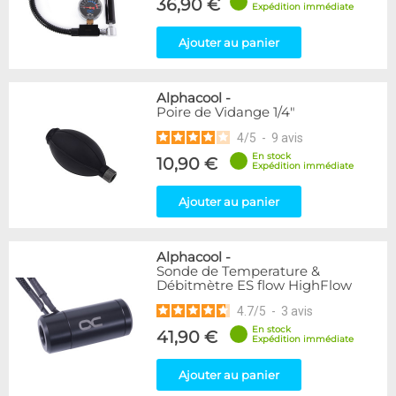
36,90 €
Expédition immédiate
Ajouter au panier
Alphacool
-
Poire de Vidange 1/4"
4
/
5
-
9
avis
En stock
10,90 €
Expédition immédiate
Ajouter au panier
Alphacool
-
Sonde de Temperature &
Débitmètre ES flow HighFlow
4.7
/
5
-
3
avis
En stock
41,90 €
Expédition immédiate
Ajouter au panier