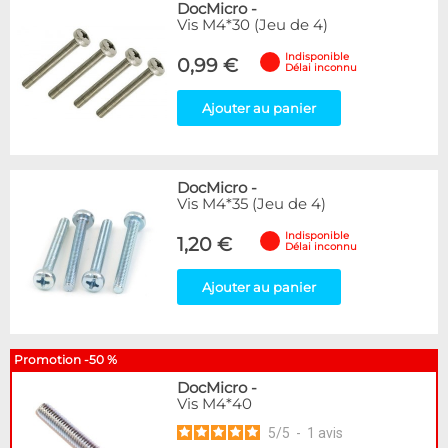
DocMicro
-
Vis M4*30 (Jeu de 4)
Indisponible
0,99 €
Délai inconnu
Ajouter au panier
DocMicro
-
Vis M4*35 (Jeu de 4)
Indisponible
1,20 €
Délai inconnu
Ajouter au panier
Promotion -50 %
DocMicro
-
Vis M4*40
5
/
5
-
1
avis