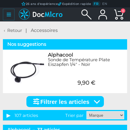
FR
/
EN
26 ans d'expérience
Expédition rapide
0
Retour
Accessoires
Nos suggestions
Alphacool
Sonde de Température Plate
Eiszapfen 1/4" - Noir
9,90 €
Filtrer les articles
Filtrer
les
articles
107 articles
Trier par
Catégorie
Alphacool – 33 articles