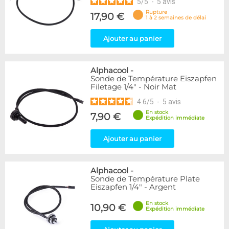
5
/
5
-
5
avis
Rupture
17,90 €
1 à 2 semaines de délai
Ajouter au panier
Alphacool
-
Sonde de Température Eiszapfen
Filetage 1/4" - Noir Mat
4.6
/
5
-
5
avis
En stock
7,90 €
Expédition immédiate
Ajouter au panier
Alphacool
-
Sonde de Température Plate
Eiszapfen 1/4" - Argent
En stock
10,90 €
Expédition immédiate