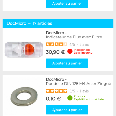
Ajouter au panier
DocMicro – 17 articles
DocMicro
-
Indicateur de Flux avec Filtre
4
/
5
-
5
avis
Indisponible
30,90 €
Délai inconnu
Ajouter au panier
DocMicro
-
Rondelle DIN 125 M4 Acier Zingué
5
/
5
-
1
avis
En stock
0,10 €
Expédition immédiate
Ajouter au panier