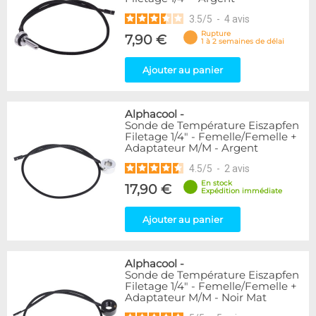
3.5
/
5
-
4
avis
Rupture
7,90 €
1 à 2 semaines de délai
Ajouter au panier
Alphacool
-
Sonde de Température Eiszapfen
Filetage 1/4" - Femelle/Femelle +
Adaptateur M/M - Argent
4.5
/
5
-
2
avis
En stock
17,90 €
Expédition immédiate
Ajouter au panier
Alphacool
-
Sonde de Température Eiszapfen
Filetage 1/4" - Femelle/Femelle +
Adaptateur M/M - Noir Mat