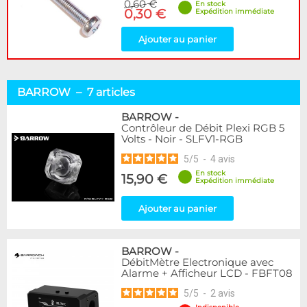
0,60 €
En stock
0,30 €
Expédition immédiate
Ajouter au panier
BARROW – 7 articles
BARROW
-
Contrôleur de Débit Plexi RGB 5
Volts - Noir - SLFV1-RGB
5
/
5
-
4
avis
En stock
15,90 €
Expédition immédiate
Ajouter au panier
BARROW
-
DébitMètre Electronique avec
Alarme + Afficheur LCD - FBFT08
5
/
5
-
2
avis