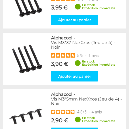
En stock
3,95 €
Expédition immédiate
Ajouter au panier
Alphacool
-
Vis M3*37 NexXxos (Jeu de 4) -
Noir
5
/
5
-
1
avis
En stock
3,90 €
Expédition immédiate
Ajouter au panier
Alphacool
-
Vis M3*5mm NexXxos (Jeu de 4) -
Noir
4.8
/
5
-
4
avis
En stock
2,90 €
Expédition immédiate