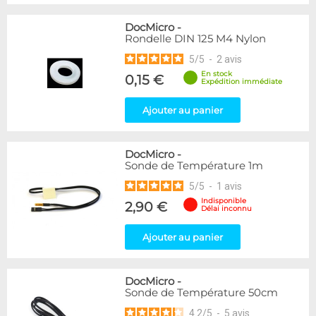
DocMicro
-
Rondelle DIN 125 M4 Nylon
5
/
5
-
2
avis
En stock
0,15 €
Expédition immédiate
Ajouter au panier
DocMicro
-
Sonde de Température 1m
5
/
5
-
1
avis
Indisponible
2,90 €
Délai inconnu
Ajouter au panier
DocMicro
-
Sonde de Température 50cm
4.2
/
5
-
5
avis