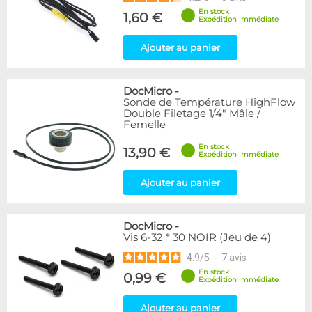
En stock
1,60 €
Expédition immédiate
Ajouter au panier
DocMicro
-
Sonde de Température HighFlow
Double Filetage 1/4" Mâle /
Femelle
En stock
13,90 €
Expédition immédiate
Ajouter au panier
DocMicro
-
Vis 6-32 * 30 NOIR (Jeu de 4)
4.9
/
5
-
7
avis
En stock
0,99 €
Expédition immédiate
Ajouter au panier