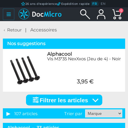
FR
/
EN
26 ans d'expérience
Expédition rapide
0
Retour
Accessoires
Nos suggestions
Alphacool
Vis M3*35 NexXxos (Jeu de 4) - Noir
3,95 €
Filtrer les articles
Filtrer
les
articles
107 articles
Trier par
Catégorie
Alphacool – 33 articles