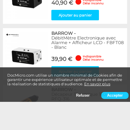
Indisponible
40,90 €
Délai inconnu
Ajouter au panier
BARROW
-
DébitMètre Electronique avec
Alarme + Afficheur LCD - FBFT08
- Blanc
Indisponible
39,90 €
Délai inconnu
Ajouter au panier
DocMicro.com utilise un nombre minimal de Cookies afin de
garantir une expérience utilisateur optimale et de permettre
la réalisation de statistiques d'audience.
En savoir plus
BARROW
-
Décapeur Thermique 1600W -
Refuser
Accepter
RFQ-316
Indisponible
19,90 €
Délai inconnu
Ajouter au panier