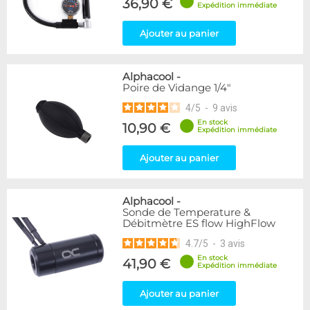
36,90 €
Expédition immédiate
Ajouter au panier
Alphacool
-
Poire de Vidange 1/4"
4
/
5
-
9
avis
En stock
10,90 €
Expédition immédiate
Ajouter au panier
Alphacool
-
Sonde de Temperature &
Débitmètre ES flow HighFlow
4.7
/
5
-
3
avis
En stock
41,90 €
Expédition immédiate
Ajouter au panier