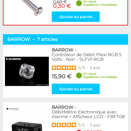
0,60 €
En stock
0,30 €
Expédition immédiate
Ajouter au panier
BARROW – 7 articles
BARROW
-
Contrôleur de Débit Plexi RGB 5
Volts - Noir - SLFV1-RGB
5
/
5
-
4
avis
En stock
15,90 €
Expédition immédiate
Ajouter au panier
BARROW
-
DébitMètre Electronique avec
Alarme + Afficheur LCD - FBFT08
5
/
5
-
2
avis