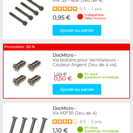
M4*35 - Noir (Jeu de 4)
5
/
5
-
1
avis
Indisponible
0,95 €
Délai inconnu
Ajouter au panier
Promotion -50 %
DocMicro
-
Vis boitiers pour Ventilateurs -
Couleur Argent (Jeu de 4 vis)
1,00 €
En stock
0,50 €
Expédition immédiate
Ajouter au panier
DocMicro
-
Vis M3*30 (Jeu de 4)
4
/
5
-
5
avis
En stock
1,10 €
Expédition immédiate