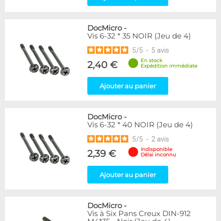
DocMicro
-
Vis 6-32 * 35 NOIR (Jeu de 4)
5
/
5
-
5
avis
En stock
2,40 €
Expédition immédiate
Ajouter au panier
DocMicro
-
Vis 6-32 * 40 NOIR (Jeu de 4)
5
/
5
-
2
avis
Indisponible
2,39 €
Délai inconnu
Ajouter au panier
DocMicro
-
Vis à Six Pans Creux DIN-912