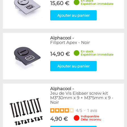
En stock
15,60 €
Expédition immédiate
Ajouter au panier
Alphacool
-
Fillport Apex - Noir
En stock
14,90 €
Expédition immédiate
Ajouter au panier
Alphacool
-
Jeu de Vis Eisbaer screw kit
M3*30mm x 9 + M3*5mm x 9 -
Noir
4
/
5
-
1
avis
Indisponible
4,90 €
Délai inconnu