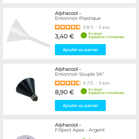
Alphacool
-
Entonnoir Plastique
4.8
/
5
-
5
avis
En stock
3,40 €
Expédition immédiate
Ajouter au panier
Alphacool
-
Entonnoir Souple 1/4"
4.7
/
5
-
9
avis
En stock
8,90 €
Expédition immédiate
Ajouter au panier
Alphacool
-
Fillport Apex - Argent