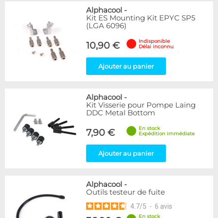
Alphacool
-
Kit ES Mounting Kit EPYC SP5
(LGA 6096)
Indisponible
10,90 €
Délai inconnu
Ajouter au panier
Alphacool
-
Kit Visserie pour Pompe Laing
DDC Metal Bottom
En stock
7,90 €
Expédition immédiate
Ajouter au panier
Alphacool
-
Outils testeur de fuite
4.7
/
5
-
6
avis
En stock