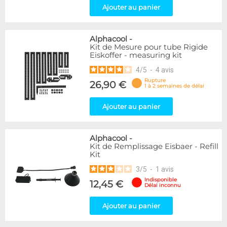
Ajouter au panier
Alphacool
-
Kit de Mesure pour tube Rigide
Eiskoffer - measuring kit
4
/
5
-
4
avis
Rupture
26,90 €
1 à 2 semaines de délai
Ajouter au panier
Alphacool
-
Kit de Remplissage Eisbaer - Refill
Kit
3
/
5
-
1
avis
Indisponible
12,45 €
Délai inconnu
Ajouter au panier