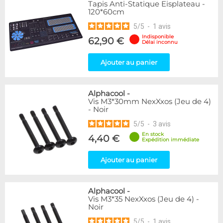
Tapis Anti-Statique Eisplateau -
120*60cm
5
/
5
-
1
avis
Indisponible
62,90 €
Délai inconnu
Ajouter au panier
Alphacool
-
Vis M3*30mm NexXxos (Jeu de 4)
- Noir
5
/
5
-
3
avis
En stock
4,40 €
Expédition immédiate
Ajouter au panier
Alphacool
-
Vis M3*35 NexXxos (Jeu de 4) -
Noir
5
/
5
-
1
avis