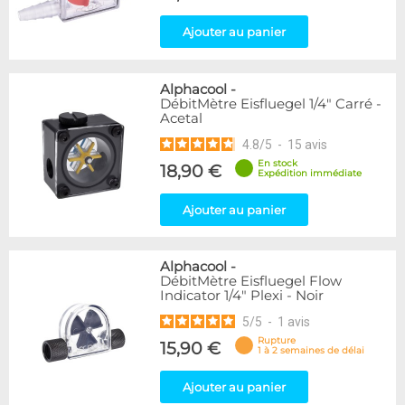
Ajouter au panier
Alphacool
-
DébitMètre Eisfluegel 1/4" Carré -
Acetal
4.8
/
5
-
15
avis
En stock
18,90 €
Expédition immédiate
Ajouter au panier
Alphacool
-
DébitMètre Eisfluegel Flow
Indicator 1/4" Plexi - Noir
5
/
5
-
1
avis
Rupture
15,90 €
1 à 2 semaines de délai
Ajouter au panier