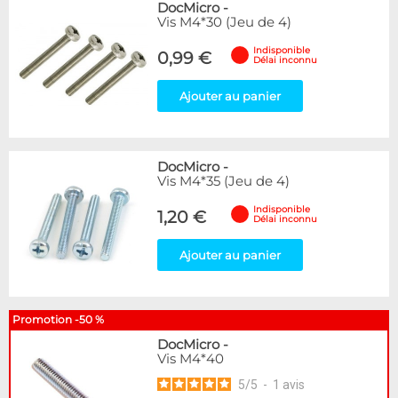
DocMicro
-
Vis M4*30 (Jeu de 4)
Indisponible
0,99 €
Délai inconnu
Ajouter au panier
DocMicro
-
Vis M4*35 (Jeu de 4)
Indisponible
1,20 €
Délai inconnu
Ajouter au panier
Promotion -50 %
DocMicro
-
Vis M4*40
5
/
5
-
1
avis