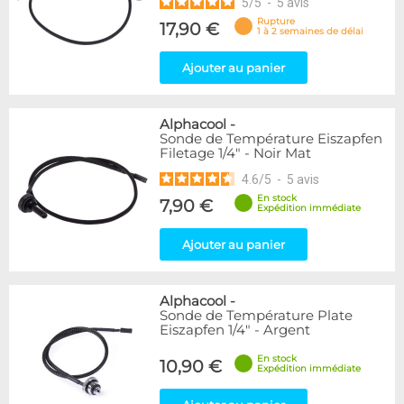
5
/
5
-
5
avis
Rupture
17,90 €
1 à 2 semaines de délai
Ajouter au panier
Alphacool
-
Sonde de Température Eiszapfen
Filetage 1/4" - Noir Mat
4.6
/
5
-
5
avis
En stock
7,90 €
Expédition immédiate
Ajouter au panier
Alphacool
-
Sonde de Température Plate
Eiszapfen 1/4" - Argent
En stock
10,90 €
Expédition immédiate