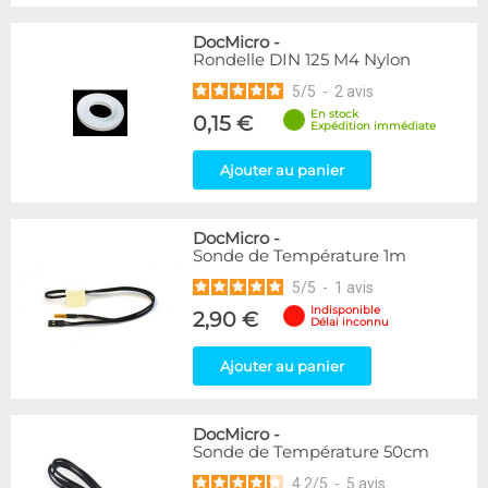
DocMicro
-
Rondelle DIN 125 M4 Nylon
5
/
5
-
2
avis
En stock
0,15 €
Expédition immédiate
Ajouter au panier
DocMicro
-
Sonde de Température 1m
5
/
5
-
1
avis
Indisponible
2,90 €
Délai inconnu
Ajouter au panier
DocMicro
-
Sonde de Température 50cm
4.2
/
5
-
5
avis