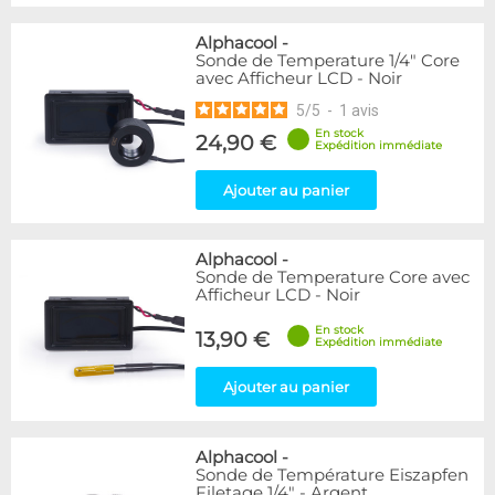
Alphacool
-
Sonde de Temperature 1/4" Core
avec Afficheur LCD - Noir
5
/
5
-
1
avis
En stock
24,90 €
Expédition immédiate
Ajouter au panier
Alphacool
-
Sonde de Temperature Core avec
Afficheur LCD - Noir
En stock
13,90 €
Expédition immédiate
Ajouter au panier
Alphacool
-
Sonde de Température Eiszapfen
Filetage 1/4" - Argent