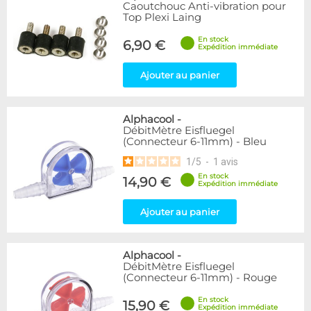
Articles en promotions
Caoutchouc Anti-vibration pour
Top Plexi Laing
Appliquer
En stock
6,90 €
Expédition immédiate
Ajouter au panier
Alphacool
-
DébitMètre Eisfluegel
(Connecteur 6-11mm) - Bleu
1
/
5
-
1
avis
En stock
14,90 €
Expédition immédiate
Ajouter au panier
Alphacool
-
DébitMètre Eisfluegel
(Connecteur 6-11mm) - Rouge
En stock
15,90 €
Expédition immédiate