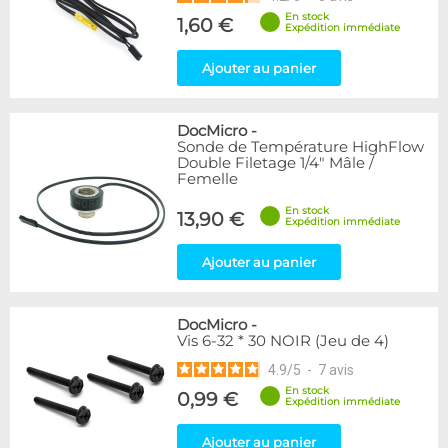
En stock
1,60 €
Expédition immédiate
Ajouter au panier
DocMicro
-
Sonde de Température HighFlow
Double Filetage 1/4" Mâle /
Femelle
En stock
13,90 €
Expédition immédiate
Ajouter au panier
DocMicro
-
Vis 6-32 * 30 NOIR (Jeu de 4)
4.9
/
5
-
7
avis
En stock
0,99 €
Expédition immédiate
Ajouter au panier