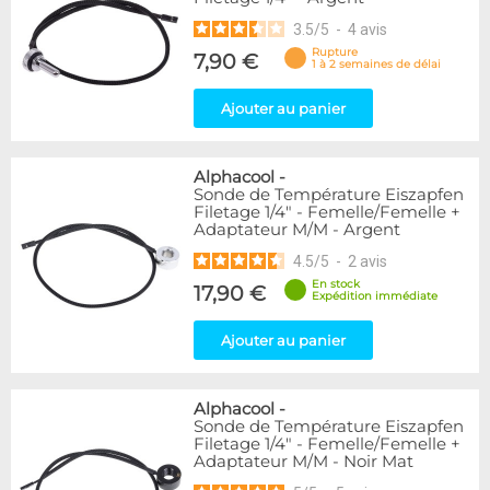
3.5
/
5
-
4
avis
Rupture
7,90 €
1 à 2 semaines de délai
Ajouter au panier
Alphacool
-
Sonde de Température Eiszapfen
Filetage 1/4" - Femelle/Femelle +
Adaptateur M/M - Argent
4.5
/
5
-
2
avis
En stock
17,90 €
Expédition immédiate
Ajouter au panier
Alphacool
-
Sonde de Température Eiszapfen
Filetage 1/4" - Femelle/Femelle +
Adaptateur M/M - Noir Mat