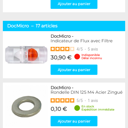
Ajouter au panier
DocMicro – 17 articles
DocMicro
-
Indicateur de Flux avec Filtre
4
/
5
-
5
avis
Indisponible
30,90 €
Délai inconnu
Ajouter au panier
DocMicro
-
Rondelle DIN 125 M4 Acier Zingué
5
/
5
-
1
avis
En stock
0,10 €
Expédition immédiate
Ajouter au panier