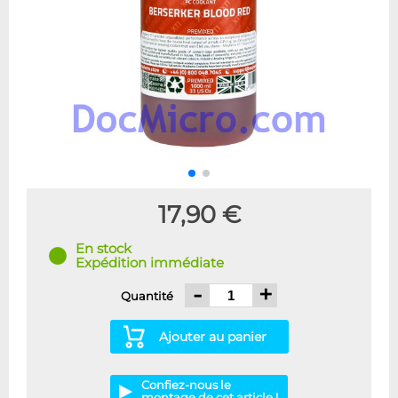
17,90 €
En stock
Expédition immédiate
-
+
Quantité
Ajouter au panier
Confiez-nous le
montage de cet article !