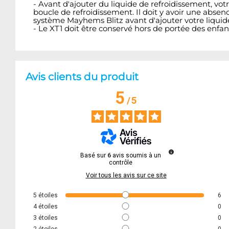
- Avant d'ajouter du liquide de refroidissement, vo
boucle de refroidissement. Il doit y avoir une abse
système Mayhems Blitz avant d'ajouter votre liquid
- Le XT1 doit être conservé hors de portée des enf
Avis clients du produit
5
/
5
Basé sur
6
avis soumis à un
contrôle
Voir tous les avis sur ce site
5
étoiles
6
4
étoiles
0
3
étoiles
0
2
étoiles
0