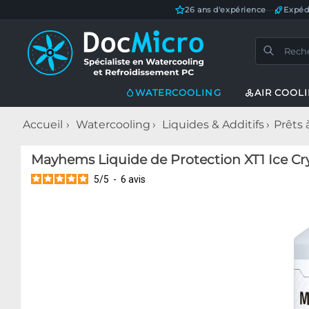
26 ans d'expérience
—
Expéd
WATERCOOLING
AIR COOL
Accueil
Watercooling
Liquides & Additifs
Prêts 
Mayhems Liquide de Protection XT1 Ice Cryst
5
/
5
-
6
avis