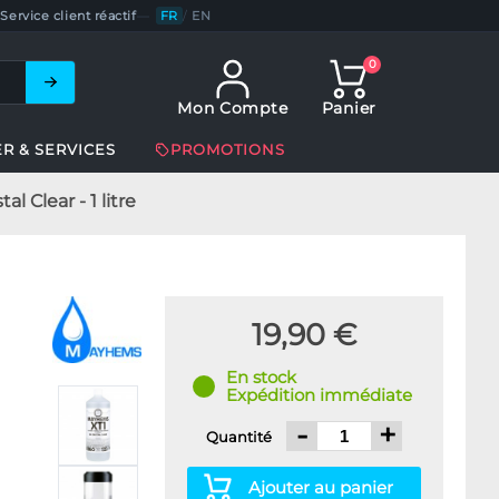
Service client réactif
—
FR
/
EN
0
Mon Compte
Panier
ER & SERVICES
PROMOTIONS
 Clear - 1 litre
19,90 €
En stock
Expédition immédiate
-
+
Quantité
Ajouter au panier