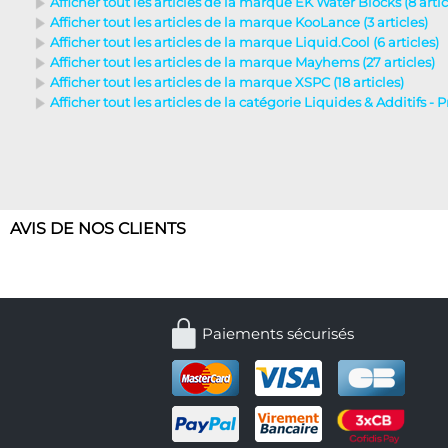
Afficher tout les articles de la marque EK Water Blocks (8 artic
Afficher tout les articles de la marque KooLance (3 articles)
Afficher tout les articles de la marque Liquid.Cool (6 articles)
Afficher tout les articles de la marque Mayhems (27 articles)
Afficher tout les articles de la marque XSPC (18 articles)
Afficher tout les articles de la catégorie Liquides & Additifs - P
AVIS DE NOS CLIENTS
Paiements sécurisés