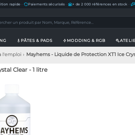
ition rapide
—
Paiements sécurisés
—
+ de 2 000 références en stock
—
ING
PÂTES & PADS
MODDING & RGB
ATELI
à l'emploi
Mayhems - Liquide de Protection XT1 Ice Crystal
al Clear - 1 litre