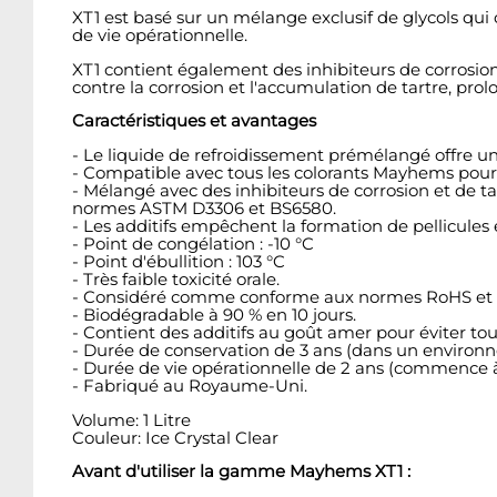
XT1 est basé sur un mélange exclusif de glycols qu
de vie opérationnelle.
XT1 contient également des inhibiteurs de corrosi
contre la corrosion et l'accumulation de tartre, pro
Caractéristiques et avantages
- Le liquide de refroidissement prémélangé offre une
- Compatible avec tous les colorants Mayhems pour 
- Mélangé avec des inhibiteurs de corrosion et de ta
normes ASTM D3306 et BS6580.
- Les additifs empêchent la formation de pellicules 
- Point de congélation : -10 °C
- Point d'ébullition : 103 °C
- Très faible toxicité orale.
- Considéré comme conforme aux normes RoHS et R
- Biodégradable à 90 % en 10 jours.
- Contient des additifs au goût amer pour éviter t
- Durée de conservation de 3 ans (dans un environne
- Durée de vie opérationnelle de 2 ans (commence à
- Fabriqué au Royaume-Uni.
Volume: 1 Litre
Couleur: Ice Crystal Clear
Avant d'utiliser la gamme Mayhems XT1 :