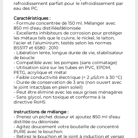
refroidissement parfait pour le refroidissement par
eau des PC.
Caractéristiques :
- Formule concentrée de 150 ml. Mélanger avec
850 ml d'eau distillée/déionisée
- Excellents inhibiteurs de corrosion pour protéger
les métaux tels que le cuivre, le nickel, le laiton,
l'acier et l'aluminium, testés selon les normes
BS5117 et 6580 : 2010
- Libération lente, longue durée de vie, stabilisateur
de boucle
- Compatible avec les pompes (sans colmatage)
- Utilisation sûre sur les tubes en PVC, EPDM,
PETG, acrylique et métal
- Faible conductivité électrique (< 2 µS/cm à 30 °C)
- Durée de conservation de 3 ans (non ouvert avec
le joint intact/pas en plein soleil)
- Peut être éliminé avec les eaux grises ménagères
- Sans glycol, non toxique et conforme à la
directive RoHS
Instructions de mélange :
- Prenez un pichet doseur et ajoutez 850 ml d'eau
distillée ou déionisée.
- Agitez doucement votre bouteille de concentré
PURE avec le bouchon.
- Retirez le bouchon et le joint à induction et versez