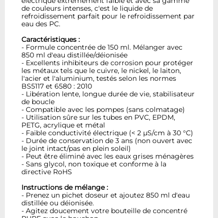
électrique extrêmement faible et avec sa gamme
de couleurs intenses, c'est le liquide de
refroidissement parfait pour le refroidissement par
eau des PC.
Caractéristiques :
- Formule concentrée de 150 ml. Mélanger avec
850 ml d'eau distillée/déionisée
- Excellents inhibiteurs de corrosion pour protéger
les métaux tels que le cuivre, le nickel, le laiton,
l'acier et l'aluminium, testés selon les normes
BS5117 et 6580 : 2010
- Libération lente, longue durée de vie, stabilisateur
de boucle
- Compatible avec les pompes (sans colmatage)
- Utilisation sûre sur les tubes en PVC, EPDM,
PETG, acrylique et métal
- Faible conductivité électrique (< 2 µS/cm à 30 °C)
- Durée de conservation de 3 ans (non ouvert avec
le joint intact/pas en plein soleil)
- Peut être éliminé avec les eaux grises ménagères
- Sans glycol, non toxique et conforme à la
directive RoHS
Instructions de mélange :
- Prenez un pichet doseur et ajoutez 850 ml d'eau
distillée ou déionisée.
- Agitez doucement votre bouteille de concentré