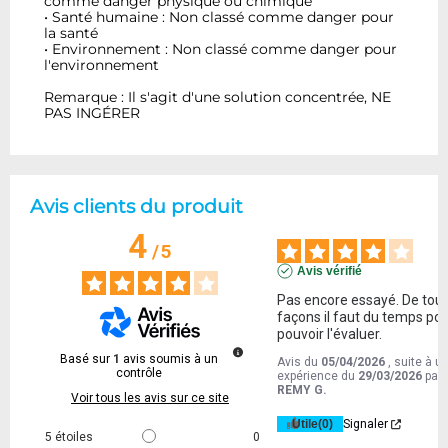
comme danger physique ou chimique
• Santé humaine : Non classé comme danger pour
la santé
• Environnement : Non classé comme danger pour
l'environnement
Remarque : Il s'agit d'une solution concentrée, NE
PAS INGÉRER
Avis clients du produit
4
/
5
Avis vérifié
Pas encore essayé. De tout
façons il faut du temps pou
pouvoir l'évaluer.
Basé sur
1
avis soumis à un
Avis du
05/04/2026
, suite à u
contrôle
expérience du
29/03/2026
par
REMY G.
Voir tous les avis sur ce site
Utile
(0)
Signaler
5
étoiles
0