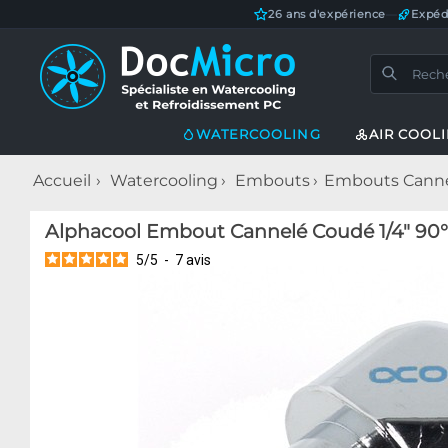
26 ans d'expérience
—
Expéd
WATERCOOLING
AIR COOL
Accueil
Watercooling
Embouts
Embouts Cann
Alphacool Embout Cannelé Coudé 1/4" 90
5
/
5
-
7
avis