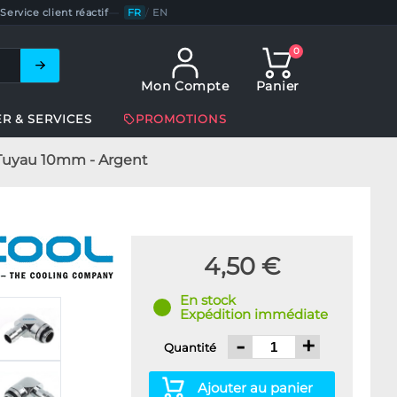
Service client réactif
—
FR
/
EN
0
Mon Compte
Panier
ER & SERVICES
PROMOTIONS
 Tuyau 10mm - Argent
4,50 €
En stock
Expédition immédiate
-
+
Quantité
Ajouter au panier