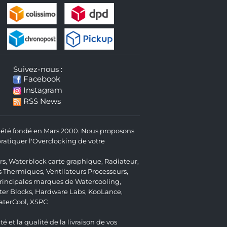
Suivez-nous :
Facebook
Instagram
RSS News
 a été fondé en Mars 2000. Nous proposons
atiquer l'Overclocking de votre
rs
,
Waterblock carte graphique
,
Radiateur
,
s Thermiques
,
Ventilateurs Processeurs
,
 principales marques de Watercooling,
er Blocks
,
Hardware Labs
,
KooLance
,
aterCool
,
XSPC
é et la qualité de la livraison de vos