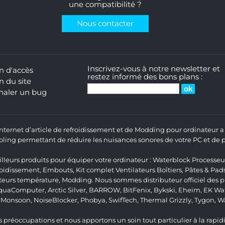
une compatibilité ?
Nous contacter
Inscrivez-vous à notre newsletter et
n d'accès
restez informé des bons plans :
n du site
naler un bug
 Internet d’article de refroidissement et de Modding pour ordinateur
ng permettant de réduire les nuisances sonores de votre PC et de pr
lleurs produits pour équiper votre ordinateur :
Waterblock Processeu
roidissement
,
Embouts
,
Kit complet
Ventilateurs Boîtiers
,
Pâtes & Pad
teurs température
,
Modding
. Nous sommes distributeur officiel des
quaComputer
,
Arctic Silver
,
BARROW
,
BitFenix
,
Bykski
,
Eheim
,
EK Wat
,
Monsoon
,
NoiseBlocker
,
Phobya
,
SwifTech
,
Thermal Grizzly
,
Tygon
,
W
 préoccupations et nous apportons un soin tout particulier à la rapidit