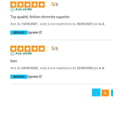
5
/
5
Avis vérifié
Top qualité, finition chromée superbe
Avis du
10/05/2021
, suite à une expérience du
30/04/2021
par
A.A.
Utile
(0)
Signaler
5
/
5
Avis vérifié
bien
Avis du
24/09/2020
, suite à une expérience du
22/09/2020
par
A.A.
Utile
(0)
Signaler
1