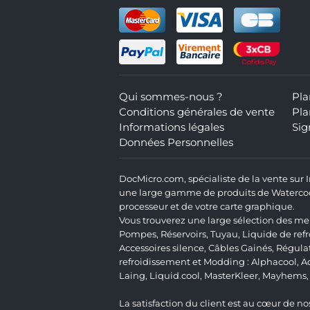
Qui sommes-nous ?
Pla
Conditions générales de vente
Pla
Informations légales
Sig
Données Personnelles
DocMicro.com, spécialiste de la vente sur
une large gamme de produits de Watercooli
processeur et de votre carte graphique.
Vous trouverez une large sélection des mei
Pompes
,
Réservoirs
,
Tuyau
,
Liquide de ref
Accessoires silence
,
Câbles Gainés
,
Régula
refroidissement et Modding :
Alphacool
,
A
Laing
,
Liquid.cool
,
MasterKleer
,
Mayhems
La satisfaction du client est au cœur de nos