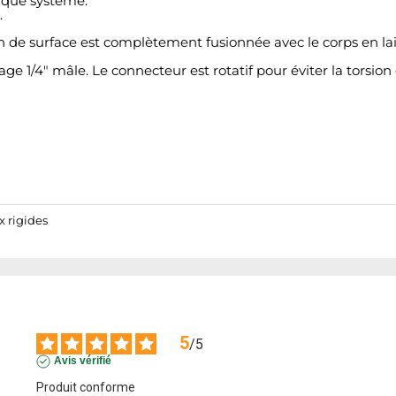
haque système.
.
n de surface est complètement fusionnée avec le corps en lai
age 1/4" mâle. Le connecteur est rotatif pour éviter la torsio
x rigides
5
/
5
Avis vérifié
Produit conforme