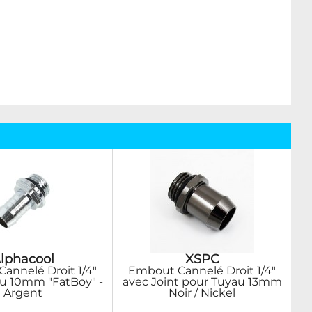
lphacool
XSPC
annelé Droit 1/4"
Embout Cannelé Droit 1/4"
u 10mm "FatBoy" -
avec Joint pour Tuyau 13mm
Argent
Noir / Nickel