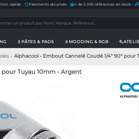
ition rapide
—
Paiements sécurisés
—
+ de 2 000 références en stock
—
ING
PÂTES & PADS
MODDING & RGB
ATELI
elés
Alphacool - Embout Cannelé Coudé 1/4" 90° pour
° pour Tuyau 10mm - Argent