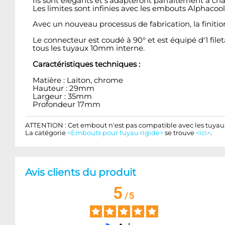
Ils sont élégants et s'adapteront parfaitement à c
Les limites sont infinies avec les embouts Alphacool
Avec un nouveau processus de fabrication, la finitio
Le connecteur est coudé à 90° et est équipé d'1 filet
tous les tuyaux 10mm interne.
Caractéristiques techniques :
Matière : Laiton, chrome
Hauteur : 29mm
Largeur : 35mm
Profondeur 17mm
ATTENTION : Cet embout n'est pas compatible avec les tuyau
La catégorie
<Embouts pour tuyau rigide>
se trouve
<ici>
.
Avis clients du produit
5
/
5