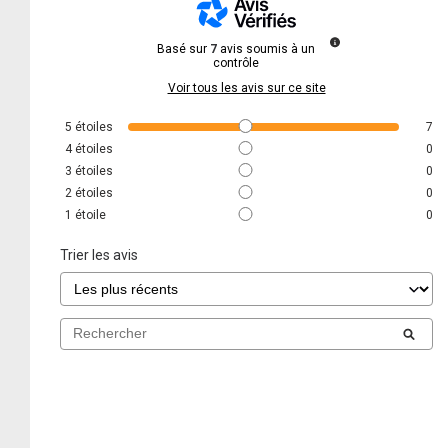
Basé sur
7
avis soumis à un
contrôle
Voir tous les avis sur ce site
5
étoiles
7
4
étoiles
0
3
étoiles
0
2
étoiles
0
1
étoile
0
Trier les avis